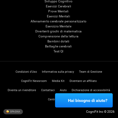
Sviluppo Cognitivo
Esercizi Cerebrali
Prove Mentali
Esercizi Mentali
Allenamento cerebrale personalizzato
Esercizio Mentale
Divertenti giochi di matematica
Comprensione della lettura
Bambini dotati
Battaglie cerebrali
Test QI
Condizioni d'Uso
Informativa sulla privacy
Team di Gestione
CogniFit Newsroom
Media Kit
Diventare un affiliato
Diventa un rivenditore
Contattaci
Aiuto
Dichiarazione di accessibilità
Centro di Fiducia
Hai bisogno di aiuto?
CogniFit Inc © 2026
SPAGNA