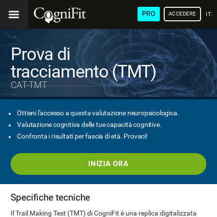
PRO
ACCEDERE
ITA
Prova di
tracciamento (TMT)
CAT-TMT
Ottieni l'accesso a questa valutazione neuropsicologica.
Valutazione cognitiva delle tue capacità cognitive.
Confronta i risultati per fascia di età. Provaci!
INIZIA ORA
Specifiche tecniche
Il Trail Making Test (TMT) di CogniFit è una replica digitalizzata