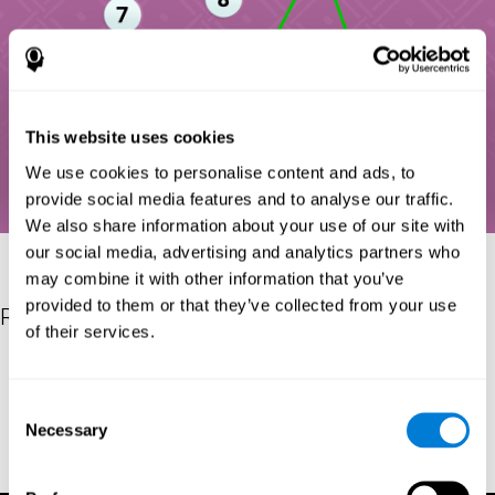
This website uses cookies
We use cookies to personalise content and ads, to
provide social media features and to analyse our traffic.
We also share information about your use of our site with
our social media, advertising and analytics partners who
may combine it with other information that you’ve
provided to them or that they’ve collected from your use
Riferimenti
of their services.
Reitan, R. M. (1955). The relation of the trail making test to
organic brain damage. Journal of Consulting Psychology
Consent
Reitan, R. M. (1958). Validity of the Trail Making test as an
Necessary
Selection
indicator of organic brain damage. Percept. Mot Skills. 8 (3):
271–276. doi:10.2466/pms.1958.8.3.271