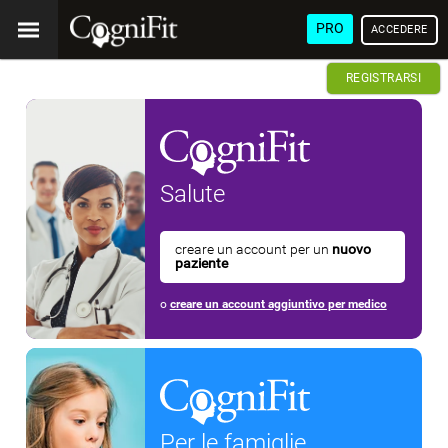
PRO
ACCEDERE
REGISTRARSI
Salute
creare un account per un
nuovo
paziente
o
creare un account aggiuntivo per medico
Per le famiglie