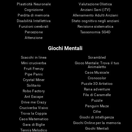
Plasticità Neuronale
Valutazione Olistica
Cognizione
Anziani Sani (iTV)
Perdita di memoria
Allenamento Adulti Anziani
Disabilità Intellettiva
Stato cognitivo negli anziani
Funzioni cerebrali
Revisione sistematica
Percezione
Tassonomia SG4D
Attenzione
Giochi Mentali
Scacchi in linea
Scrambled
Mini cruciverba
Gioco Mentale: Trova il tuo
Animaletto
Fruit Frenzy
Caos Musicale
Pipe Panic
Cronocolor
Crystal Miner
Puzzle 3D Artistico
Solitario
Rana adventure
Robo Factory
Fila di Caramelle
Ant Escape
Puzzle
Drive me Crazy
Penguin Maze
Cruciverba Visivo
Cifre
Trova la Coppia
Giochi di intelligenza
Caos Matematico
Giochi Online per la memoria
Gara di Biglie
Giochi Mentali
Tennis Melodico