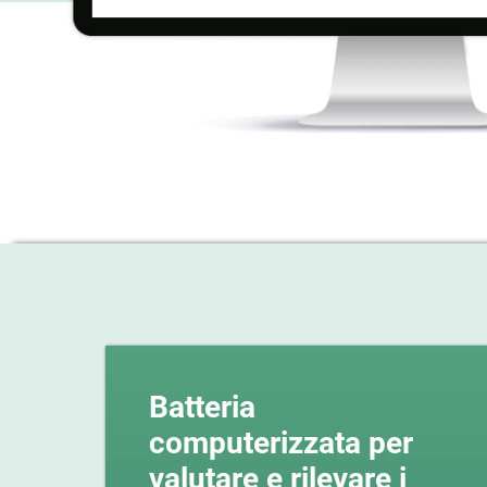
Batteria
computerizzata per
valutare e rilevare i