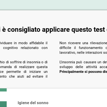
i è consigliato applicare questo test
viduare in modo affidabile il
Non ricevere una rilevazione
o cognitivo relazionato con
difficile il funzionamento quotidiano, e può arre
lavorativo, nelle interazioni s
o di soffrire di insonnia o di
L’insonnia può causare un det
comanda di realizzare questa
sviluppo delle attività acc
oce permette di iniziare un
Principalmente si possono dis
nto che aiuti ad evitare il
Igiene del sonno