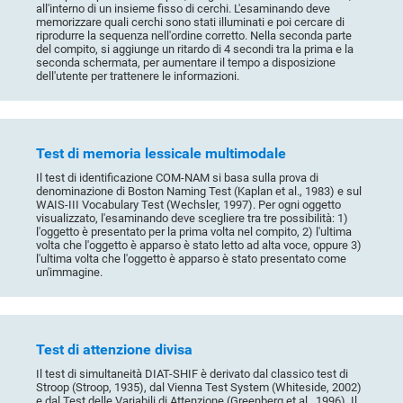
all'interno di un insieme fisso di cerchi. L'esaminando deve
memorizzare quali cerchi sono stati illuminati e poi cercare di
riprodurre la sequenza nell'ordine corretto. Nella seconda parte
del compito, si aggiunge un ritardo di 4 secondi tra la prima e la
seconda schermata, per aumentare il tempo a disposizione
dell'utente per trattenere le informazioni.
Test di memoria lessicale multimodale
Il test di identificazione COM-NAM si basa sulla prova di
denominazione di Boston Naming Test (Kaplan et al., 1983) e sul
WAIS-III Vocabulary Test (Wechsler, 1997). Per ogni oggetto
visualizzato, l'esaminando deve scegliere tra tre possibilità: 1)
l'oggetto è presentato per la prima volta nel compito, 2) l'ultima
volta che l'oggetto è apparso è stato letto ad alta voce, oppure 3)
l'ultima volta che l'oggetto è apparso è stato presentato come
un'immagine.
Test di attenzione divisa
Il test di simultaneità DIAT-SHIF è derivato dal classico test di
Stroop (Stroop, 1935), dal Vienna Test System (Whiteside, 2002)
e dal Test delle Variabili di Attenzione (Greenberg et al., 1996). Il