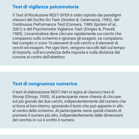
Test di vigilanza psicomotoria
Il Test di Risoluzione REST-SPER è stato ispirato dai paradigmi
classici del Go/No Go Task (Gordon &; Caramazza, 1982), del
Continuous Performance Test (Conners, 1989; Epstein et al.,
2001) e del Psychomotor Vigilance Task (Dinges &; Powell,
1985). L'esaminatore deve cliccare rapidamente sui cerchi che
compaiono sullo schermo e ignorare gli esagoni, se compaiono.
Nel compito ci sono 16 elementi di soli cerchi e 8 elementi di
cerchi ed esagoni. Per ogni item, vengono raccolti dati sul tempo
di risposta, sull'accuratezza della risposta e sulla distanza dal
cursore al centro dell'obiettivo.
Test di congruenza numerica
Il test di elaborazione REST-INH si ispira al classico test di
Stroop (Stroop, 1935). Al partecipante viene chiesto di cliccare
sul più grande dei due cerchi, indipendentemente dal numero che
si trova al loro interno, ignorando il testo che può apparire in alto
al centro dello schermo. Al partecipante viene quindi chiesto di
premere il numero più alto, indipendentemente dalle dimensioni
del cerchio in cui è scritto il numero.