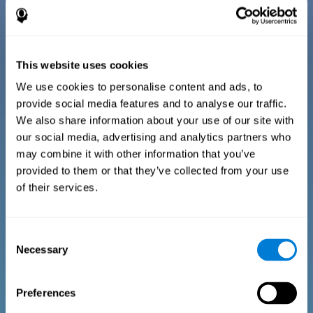
psicologico). Per poter affermare che una persona gode di un buon
stato di salute è essenziale che non vi sia alcuna alterazione in
nessuno di essi. Per questa ragione, il test per il ragionamento, realizza
un questionario per fasce di età, in cui analizza queste tre parti
This website uses cookies
Questionario per bambini e adolescenti dai 7 ai 17
anni
We use cookies to personalise content and ads, to
provide social media features and to analyse our traffic.
We also share information about your use of our site with
Consta di una serie di items di facile risposta che possono
our social media, advertising and analytics partners who
essere completate dal tutor o dal professionista responsabile
may combine it with other information that you’ve
della valutazione. Il questionario raccoglie domande sui seguenti
domini: Benessere fisico, (condizione fisica appropriata),
provided to them or that they’ve collected from your use
Benessere psicologico (un buon stato dei nostri processi
cognitivi ed emotivi) e Benessere sociale (mantenere relazioni
of their services.
sane e ricche con le persone del nostro ambiente). Le domande
appartenenti a ciascun dominio sono adattate alla quotidianità
dei bambini e degli adolescenti di quest'età.
Consent
Necessary
Selection
Questionario per adulti e anziani
Preferences