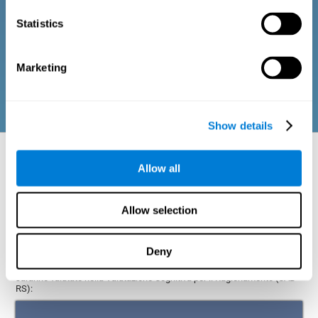
Consta di una serie di items di facile risposta che possono
essere completate dal tutor o dal professionista responsabile
Statistics
della valutazione. Il questionario raccoglie domande sul
Benessere psicologico, segni relazionati con il Benessere fisico
o relazioni sociali. Le domande appartenenti a ciascun dominio
sono adattate alla routine e alle attività di persone adulte o
Marketing
anziane.
Show details
Aspetti neuropsicologici valutati: aree e
capacità cognitive
Allow all
Le funzioni esecutive ci permettono di essere efficienti nella nostra
Allow selection
quotidianità, risolvere problemi e raggiungere i nostri obiettivi, anche se
ciò implica, occasionalmente, una modifica del piano originale. Grazie
al ragionamento siamo capaci di relazionare, classificare, ordinare e
pianificare le nostre idee o azioni in base alle esigenza che si
Deny
impongono nel momento presente o futuro. Queste sono ognuna delle
capacità cognitive che fanno parte delle funzioni esecutive e che
saranno valutate nella Valutazione Cognitiva per il Ragionamento (CAB-
RS):