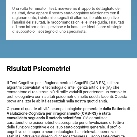
Una volta terminato il test, riceveremo il rapporto dettagliato dei
risultati, dove appare il nostro stato cognitivo relazionato con il
ragionamento, i sintomi e segnali di allarme, il profilo cognitivo,
l'analisi dei risultati, le raccomandazioni e le linee guida. I risultati
offrono informazioni preziose e la base per identificare strategie
di supporto o il sostegno di uno specialista.
Risultati Psicometrici
Il Test Cognitivo per il Ragionamento di CogniFit (CAB-RS), utilizza
algoritmi convalidati e tecnologia di intelligenza artificiale (IA) che
consentono di realizzare più di mille variabili per ottenere un completo
profilo cognitivo con risultati psicometrici molto soddisfacenti. Questa
prova analizza le abilità essenziali nella nostra quotidianità.
Ognuno di queste attività neuropsicologiche presentate
dalla Batteria di
Valutazione Cognitiva per il ragionamento (CAB-RS) è stata
convalidata seguendo il metodo scientifico
. Ciò garantisce
caratteristiche psicometriche appropriate per un'evoluzione effettiva
delle funzioni cognitive e del suo stato cognitivo generale. Il profilo
cognitivo del rapporto neuropsicologico ha un'elevata coerenza e
stabilità. Attraverso disegni di ricerca trasversali, sono state ottenute