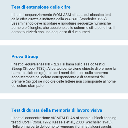
Test di estensione delle cifre
Il test di sequenziamento WOM-ASM si basa sul classico test
delle cifre dirette e indirette della WAIS-III (Wechsler, 1997).
L'esaminando deve ricordare e riprodurre sequenze numeriche
sempre più lunghe, che appaiono sullo schermo cifra per cifra. Il
compito inizierà con una sequenza di due numeri.
Prova Stroop
Il test di equivalenza INH-REST si basa sul classico test di
Stroop (Stroop, 1935). Al partecipante viene chiesto di premere la
barra spaziatrice (go) solo se i nomi dei colori sullo schermo
sono stampati nel colore corrispondente e di astenersi dal
premere (no go) se il colore delle lettere non corrisponde al nome
del colore stampato.
Test di durata della memoria di lavoro visiva
Il test di concentrazione VISMEM-PLAN si basa sul block-tapping
test di Corsi (Corsi, 1972; Kessels et al., 2000; Wechsler, 1945).
Nella prima parte del compito, vengono illuminati alcuni cerchi,