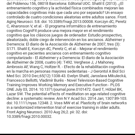
del Poblenou 156, 08018 Barcelona: Editorial UOC. Shatil E (2013). ¿El
entrenamiento cognitivo y la actividad física combinados mejoran las
capacidades cognitivas más que cada uno por separado? Un ensayo
controlado de cuatro condiciones aleatorias entre adultos sanos. Front.
Aging Neurosci. 5:8. doi: 10.3389/fnagi.2013.00008. Korczyn dC, Peretz
C, Aharonson V, et al. - El programa informático de entrenamiento
cognitivo CogniFit produce una mejora mayor en el rendimiento
cognitivo que los clásicos juegos de ordenador: Estudio prospectivo,
aleatorizado, doble ciego de intervención en los ancianos. Alzheimer y
Demencia: El diario de la Asociación de Alzheimer de 2007, tres (3):
S171. Shatil E, Korczyn dC, Peretz C, et al. - Mejorar el rendimiento
cognitivo en pacientes ancianos con entrenamiento cognitivo
computarizado - El Alzheimer y a Demencia: El diario de la Asociación
de Alzheimer de 2008, cuatro (4): T492. Verghese J, J Mahoney,
Ambrosio AF, Wang C, Holtzer R. - Efecto de la rehabilitación cognitiva
en la marcha en personas mayores sedentarias - J Gerontol A Biol Sci
Med Sci. 2010 Dec;65(12):1338-43. Evelyn Shatil, Jaroslava Mikulecká,
Francesco Bellotti, Vladimír Burěs - Novel Television-Based Cognitive
Training Improves Working Memory and Executive Function - PLOS
ONE July 03, 2014. 10.1371/journal.pone.0101472. Gard T, Hölzel BK,
Lazar SW. The potential effects of meditation on age-related cognitive
decline: a systematic review. Ann N Y Acad Sci. 2014 Jan; 1307:89-103.
doi: 10.1111/nyas.12348. 2. Voss MW et al. Plasticity of brain networks
in a randomized intervention trial of exercise training in older adults.
Front Aging Neurosci. 2010 Aug 26;2. pii: 32. doi:
10.3389/fnagi.2010.00032.