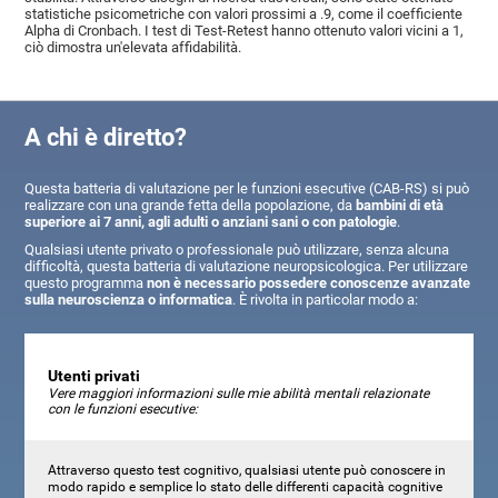
statistiche psicometriche con valori prossimi a .9, come il coefficiente
Alpha di Cronbach. I test di Test-Retest hanno ottenuto valori vicini a 1,
ciò dimostra un'elevata affidabilità.
A chi è diretto?
Questa batteria di valutazione per le funzioni esecutive (CAB-RS) si può
realizzare con una grande fetta della popolazione, da
bambini di età
superiore ai 7 anni, agli adulti o anziani sani o con patologie
.
Qualsiasi utente privato o professionale può utilizzare, senza alcuna
difficoltà, questa batteria di valutazione neuropsicologica. Per utilizzare
questo programma
non è necessario possedere conoscenze avanzate
sulla neuroscienza o informatica
. È rivolta in particolar modo a:
Utenti privati
Vere maggiori informazioni sulle mie abilità mentali relazionate
con le funzioni esecutive:
Attraverso questo test cognitivo, qualsiasi utente può conoscere in
modo rapido e semplice lo stato delle differenti capacità cognitive