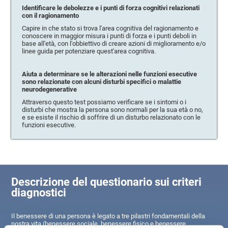
Identificare le debolezze e i punti di forza cognitivi relazionati
con il ragionamento
Capire in che stato si trova l'area cognitiva del ragionamento e
conoscere in maggior misura i punti di forza e i punti deboli in
base all'età, con l'obbiettivo di creare azioni di miglioramento e/o
linee guida per potenziare quest'area cognitiva.
Aiuta a determinare se le alterazioni nelle funzioni esecutive
sono relazionate con alcuni disturbi specifici o malattie
neurodegenerative
Attraverso questo test possiamo verificare se i sintomi o i
disturbi che mostra la persona sono normali per la sua età o no,
e se esiste il rischio di soffrire di un disturbo relazionato con le
funzioni esecutive.
Descrizione del questionario sui criteri
diagnostici
Il benessere di una persona è legato a tre pilastri fondamentali della
nostra vita (benessere sociale, benessere fisico e benessere