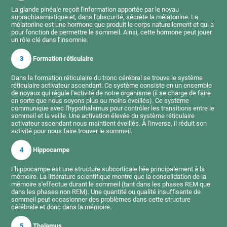
La glande pinéale reçoit l'information apportée par le noyau
suprachiasmiatique et, dans l'obscurité, sécrète la mélatonine. La
mélatonine est une hormone que produit le corps naturellement et qui a
pour fonction de permettre le sommeil. Ainsi, cette hormone peut jouer
un rôle clé dans l'insomnie.
3
Formation réticulaire
Dans la formation réticulaire du tronc cérébral se trouve le système
réticulaire activateur ascendant. Ce système consiste en un ensemble
de noyaux qui régule l'activité de notre organisme (il se charge de faire
en sorte que nous soyons plus ou moins éveillés). Ce système
communique avec l'hypothalamus pour contrôler les transitions entre le
sommeil et la veille. Une activation élevée du système réticulaire
activateur ascendant nous maintient éveillés. À l'inverse, il réduit son
activité pour nous faire trouver le sommeil.
4
Hippocampe
L'hippocampe est une structure subcorticale liée principalement à la
mémoire. La littérature scientifique montre que la consolidation de la
mémoire s'effectue durant le sommeil (tant dans les phases REM que
dans les phases non REM). Une quantité ou qualité insuffisante de
sommeil peut occasionner des problèmes dans cette structure
cérébrale et donc dans la mémoire.
5
Thalamus