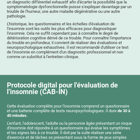
un diagnostic différentiel exhaustif afin d'écarter la possibilité que la
symptomatologie dysfonctionnelle puisse s'expliquer davantage par un
trouble de l'humeur, une autre maladie dégénérative ou une autre
pathologie.
L'historique, les questionnaires et les échelles d'évaluation de
l'insomnie sont les outils les plus efficaces pour diagnostiquer
l'insomnie. Cela ne suffit cependant pas à connaître le degré de
détérioration cognitive dérivé de ce trouble. Pour connaître l'importance
du trouble en profondeur, il convient de réaliser des évaluations et
neuropsychologique exhaustives. Il est recommandé d'utiliser ce test
de l'insomnie en complément d'un diagnostic professionnel et non
comme un substitut à l'entretien clinique.
Protocole digital pour l'évaluation de
l'insomnie (CAB-IN)
Cette évaluation complète pour l'insomnie comprend un questionnaire
et une batterie complète de tests neuropsychologiques. Il dure
de 30 à
40 minutes
.
L'enfant, l'adolescent, l'adulte ou la personne âgée présentant un risque
d'insomnie doit répondre à un questionnaire qui évalue les symptômes
et les signes liés à ce trouble. Il doit par la suite réaliser une série
d'exercice et de tâches se présentant sous la forme de jeux simples