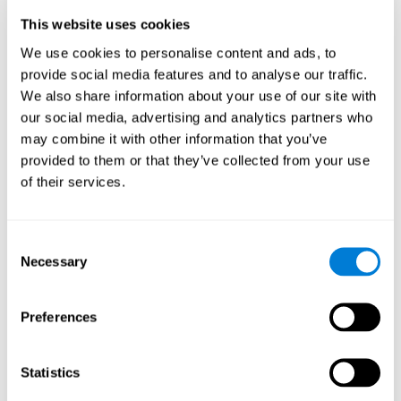
Temps de Réaction
This website uses cookies
We use cookies to personalise content and ads, to
Temps de réaction et insomnie. Le temps de réaction est
la capacité à percevoir, traiter et répondre à un stimulus
provide social media features and to analyse our traffic.
simple (répondre à une question par exemple). Le
sommeil a une étroite relation avec le temps de réponse
We also share information about your use of our site with
car les états de somnolence, manque de sommeil ou
our social media, advertising and analytics partners who
fatigue augmentent considérablement le temps dont
nous avons besoin pour donner une réponse. Cela ralentit
may combine it with other information that you’ve
nos mouvements et/ou nos réflexes.
provided to them or that they’ve collected from your use
of their services.
Perception
Consent
Capacité d'interpréter les stimuli de notre environnement.
Necessary
Selection
Estimation
Preferences
L'estimation est la capacité de prédire la localisation
future d'un objet en fonction de sa vitesse et de sa
distance actuelles. Les personnes souffrant d'insomnie
Statistics
surestiment souvent le temps qu'il leur faut pour
s'endormir, bien que les difficultés d'estimation du temps