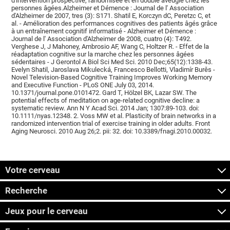
d'intervention prospective, randomisée et en double aveugle chez les
personnes âgées.Alzheimer et Démence : Journal de l' Association
d'Alzheimer de 2007, tres (3): S171. Shatil E, Korczyn dC, Peretzc C, et
al. - Amélioration des performances cognitives des patients âgés grâce
à un entraînement cognitif informatisé - Alzheimer et Démence :
Journal de l' Association d'Alzheimer de 2008, cuatro (4): T492.
Verghese J, J Mahoney, Ambrosio AF, Wang C, Holtzer R. - Effet de la
réadaptation cognitive sur la marche chez les personnes âgées
sédentaires - J Gerontol A Biol Sci Med Sci. 2010 Dec;65(12):1338-43.
Evelyn Shatil, Jaroslava Mikulecká, Francesco Bellotti, Vladimír Burěs -
Novel Television-Based Cognitive Training Improves Working Memory
and Executive Function - PLoS ONE July 03, 2014.
10.1371/journal.pone.0101472. Gard T, Hölzel BK, Lazar SW. The
potential effects of meditation on age-related cognitive decline: a
systematic review. Ann N Y Acad Sci. 2014 Jan; 1307:89-103. doi:
10.1111/nyas.12348. 2. Voss MW et al. Plasticity of brain networks in a
randomized intervention trial of exercise training in older adults. Front
Aging Neurosci. 2010 Aug 26;2. pii: 32. doi: 10.3389/fnagi.2010.00032.
Votre cerveau
Recherche
Jeux pour le cerveau