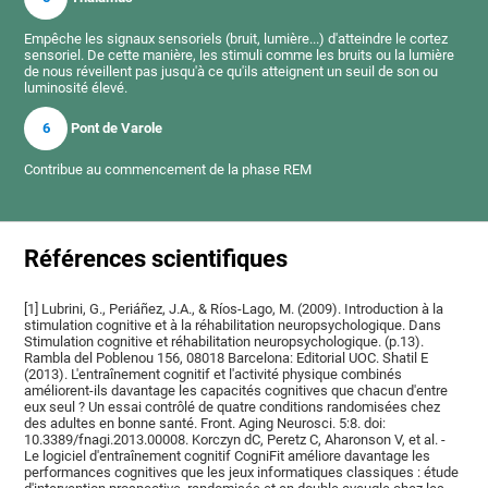
Empêche les signaux sensoriels (bruit, lumière...) d'atteindre le cortez
sensoriel. De cette manière, les stimuli comme les bruits ou la lumière
de nous réveillent pas jusqu'à ce qu'ils atteignent un seuil de son ou
luminosité élevé.
6
Pont de Varole
Contribue au commencement de la phase REM
Références scientifiques
[1] Lubrini, G., Periáñez, J.A., & Ríos-Lago, M. (2009). Introduction à la
stimulation cognitive et à la réhabilitation neuropsychologique. Dans
Stimulation cognitive et réhabilitation neuropsychologique. (p.13).
Rambla del Poblenou 156, 08018 Barcelona: Editorial UOC. Shatil E
(2013). L'entraînement cognitif et l'activité physique combinés
améliorent-ils davantage les capacités cognitives que chacun d'entre
eux seul ? Un essai contrôlé de quatre conditions randomisées chez
des adultes en bonne santé. Front. Aging Neurosci. 5:8. doi:
10.3389/fnagi.2013.00008. Korczyn dC, Peretz C, Aharonson V, et al. -
Le logiciel d'entraînement cognitif CogniFit améliore davantage les
performances cognitives que les jeux informatiques classiques : étude