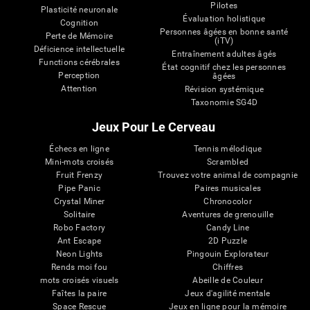
Pilotes
Plasticité neuronale
Évaluation holistique
Cognition
Personnes âgées en bonne santé
Perte de Mémoire
(iTV)
Déficience intellectuelle
Entraînement adultes âgés
Functions cérébrales
État cognitif chez les personnes
Perception
âgées
Attention
Révision systémique
Taxonomie SG4D
Jeux Pour Le Cerveau
Échecs en ligne
Tennis mélodique
Mini-mots croisés
Scrambled
Fruit Frenzy
Trouvez votre animal de compagnie
Pipe Panic
Paires musicales
Crystal Miner
Chronocolor
Solitaire
Aventures de grenouille
Robo Factory
Candy Line
Ant Escape
2D Puzzle
Neon Lights
Pingouin Explorateur
Rends moi fou
Chiffres
mots croisés visuels
Abeille de Couleur
Faîtes la paire
Jeux d'agilité mentale
Space Rescue
Jeux en ligne pour la mémoire