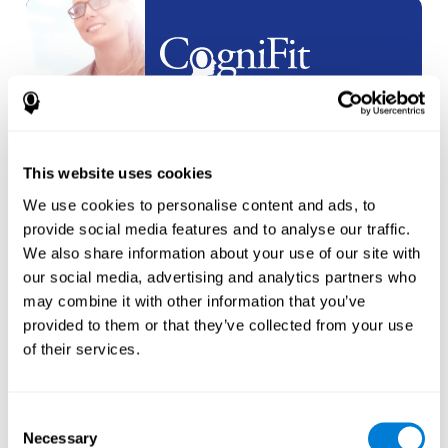
Partenariats
en
marque blanche
This website uses cookies
créer un
nouveau compte
We use cookies to personalise content and ads, to
provide social media features and to analyse our traffic.
We also share information about your use of our site with
our social media, advertising and analytics partners who
may combine it with other information that you’ve
provided to them or that they’ve collected from your use
Athlètes
of their services.
créer un compte pour un
nouvel
athlète
Consent
Necessary
Selection
ou
Créer un compte supplémentaire pour un