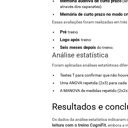
Memória auditiva de curto prazo
(le
através dos capacetes).
Memória de curto prazo no modo c
Essas avaliações foram realizadas em três
Pré
treino
Logo após
treino
Seis meses depois
do treino.
Análise estatística
Foram aplicadas análises estatísticas difer
Testes T para confirmar que não houve 
Uma ANOVA repetida (2x3) para cada 
A MANOVA de medidas repetido (2x2x3)
Resultados e conc
Os dados da análise estatística indicaram
leitura com o treino CogniFit
, embora a 