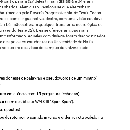
os
dislexia
participaram (27 deles tinham
e 34 eram
anhados. Além disso, verificou-se que eles tinham
rbal (medido pelo Raven's Progressive Matrix Test). Todos
raico como língua nativa, destro, com uma visão saudável
 Tambén não sofreram qualquer transtorno neurológico ou
través do Teste D2). Eles se ofereceram, pagaram
nto informado. Aqueles com dislexia foram diagnosticados
ço de apoio aos estudantes da Universidade de Haifa.
o no quadro de avisos do campus da universidade.
vés do teste de palavras e pseudowords de um minuto).
).
itura em silêncio com 15 perguntas fechadas).
zo
(com o subtesto WAIS-III "Span Span").
os opostos).
tos de retorno no sentido inverso e ordem direta exibida na