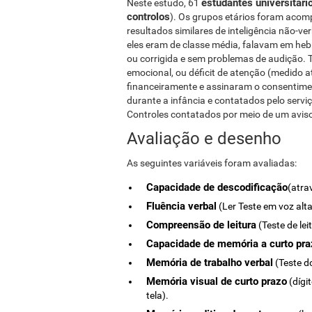
estudantes universitári
Neste estudo, 61
controlos
). Os grupos etários foram acomp
resultados similares de inteligência não-ve
eles eram de classe média, falavam em heb
ou corrigida e sem problemas de audição.
emocional, ou déficit de atenção (medido a
financeiramente e assinaram o consentime
durante a infância e contatados pelo servi
Controles contatados por meio de um avis
Avaliação e desenho
As seguintes variáveis ​​foram avaliadas:
Capacidade de descodificação
(atra
Fluência verbal
(Ler Teste em voz alta
Compreensão de leitura
(Teste de le
Capacidade de memória a curto pra
Memória de trabalho verbal
(Teste d
Memória visual de curto prazo
(dígi
tela).