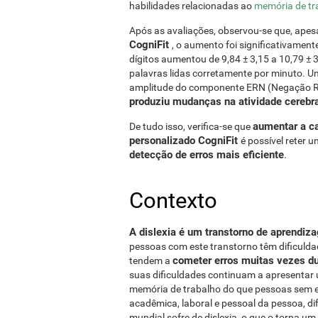
habilidades relacionadas ao
memória de tr
Após as avaliações, observou-se que, apes
CogniFit
, o aumento foi significativament
dígitos aumentou de 9,84 ± 3,15 a 10,79 ±
palavras lidas corretamente por minuto. 
amplitude do componente ERN (Negação R
produziu mudanças na atividade cerebra
aumentar a c
De tudo isso, verifica-se que
personalizado CogniFit
é possível reter 
detecção de erros mais eficiente
.
Contexto
A dislexia é um transtorno de aprendiza
pessoas com este transtorno têm
dificuld
cometer erros muitas vezes du
tendem a
suas dificuldades continuam a apresentar 
memória de trabalho do que pessoas sem e
acadêmica, laboral e pessoal da pessoa, di
mundial sofre de dislexia, o que o torna 