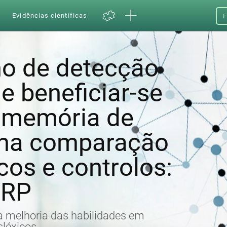
a
Evidências científicas
F
o de detecção
e beneficiar-se
a memória de
Uma comparação
icos e controlos:
ERP
 a melhoria das habilidades em
sléxicos