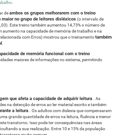
abalho
.
ambos os grupos melhorarem com o treino
ar de
maior no grupo de leitores disléxicos
e
(o intervalo de
 3,03). Este treino também aumentou 14,73% o número de
Um aumento na capacidade de memória de trabalho e na
também
elacionada com Erros) mostrou que o treinamento
l
.
apacidade de memória funcional com o treino
unidades maiores de informações no sistema, permitindo
gem que afeta a capacidade de adquirir leitura
. As
ades na detecção de erros ao ler material escrito e também
rante a leitura
. Os adultos com dislexia que compensaram
uma grande quantidade de erros na leitura, fluência e menor
ste transtorno. Isso pode ter consequências nas áreas
ficultando a sua realização. Entre 10 e 15% da população
um transtorno muito comum.