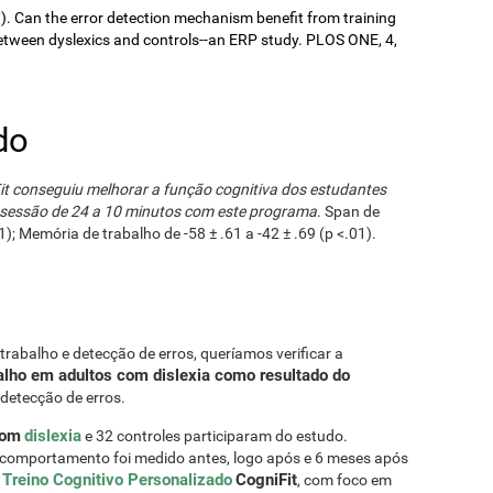
9). Can the error detection mechanism benefit from training
ween dyslexics and controls--an ERP study. PLOS ONE, 4,
do
Fit conseguiu melhorar a função cognitiva dos estudantes
a sessão de 24 a 10 minutos com este programa
. Span de
1); Memória de trabalho de -58 ± .61 a -42 ± .69 (p <.01).
trabalho e detecção de erros, queríamos verificar a
lho em adultos com dislexia como resultado do
 detecção de erros.
com
dislexia
e 32 controles participaram do estudo.
comportamento foi medido antes, logo após e 6 meses após
Treino Cognitivo Personalizado
CogniFit
, com foco em