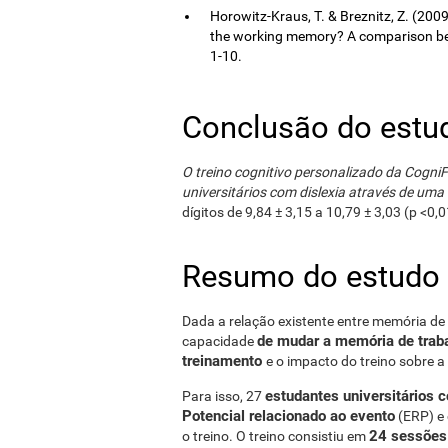
Horowitz-Kraus, T. & Breznitz, Z. (200
the working memory? A comparison bet
1-10.
Conclusão do estu
O treino cognitivo personalizado da Cogni
universitários com dislexia através de um
dígitos de 9,84 ± 3,15 a 10,79 ± 3,03 (p <0,0
Resumo do estudo
Dada a relação existente entre memória de 
de mudar a memória de traba
capacidade
treinamento
e o impacto do treino sobre a
estudantes universitários 
Para isso, 27
Potencial relacionado ao evento
(ERP) e 
24 sessões
o treino. O treino consistiu em