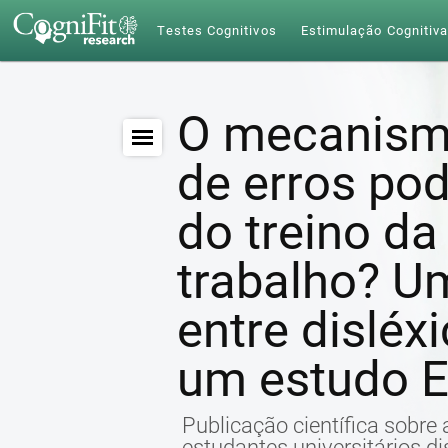
Testes Cognitivos
Estimulação Cognitiv
O mecanism
de erros pod
do treino d
trabalho? 
entre disléx
um estudo 
Publicação científica sobre
estudantes universitários di