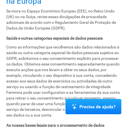
na Europa
Se mora no Espaço Económico Europeu (EEE), no Reino Unido
(UK) ou na Suíça, revise essas divulgações de privacidade
adicionais de acordo com o Regulamento Geral de Proteção de
Dados da União Europeia (GDPR).
Saúde e outras categorias especiais de dados pessoais
Como as informações que recolhemos são dados relacionados à
saúde ou outra categoria especial de dados pessoais sujeitos ao
GDPR, solicitamos o seu consentimento explícito para processar
os dados. Obtemos esse consentimento separadamente quando
executa acções que nos levam a obter os seus dados, por
exemplo, vinculando o seu dispositivo à sua conta, concedendo
acesso aos seus dados de exercícios ou actividades de outro
serviço ou usando a função de rastreamento de integridade
Feminina pode usar configuration e as ferramentas da sua conta
para retirar o seu consentimento a qualquer momento, mesmo
quando parar de usar uma função, remover o nosso acesso a um
Precisa de ajuda?
serviço de terceiros, desvincular o seu dispositivo ou remover os
seu dados ou a sua conta.
As nossas bases legais para o processamento de dados