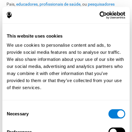
Pais,
educadores
,
profissionais de saúde
, ou
pesquisadores
podem conceder acesso aos Serviços e acessar seus dados
pessoais, como sua atividade cognitiva e resultados. Solicitamos
seu consentimento explícito antes de compartilhar seus dados
com essa pessoa e fornecemos a você preferências de
privacidade em configurações da conta e outras ferramentas
This website uses cookies
para habilitar ou desabilitar Esta função de partilhamento.
We use cookies to personalise content and ads, to
Programas patrocinados pelo empregador
provide social media features and to analyse our traffic.
We also share information about your use of our site with
Em determinados casos, o acesso aos Serviços pode ser
patrocinado por um empregador, organização, seguradora,
our social media, advertising and analytics partners who
instituição de ensino ou outra entidade terceira (“Patrocinador”).
may combine it with other information that you’ve
provided to them or that they’ve collected from your use
Funções do Controlador de Dados
of their services.
Em programas patrocinados pelo empregador que operam sob
um modelo de relatório agregado:
A CogniFit atua como controladora independente dos dados
Consent
pessoais de cada Usuário;
Necessary
Selection
O Patrocinador recebe apenas informações estatísticas
anonimizadas e não atua como controlador de dados
identificáveis de desempenho cognitivo.