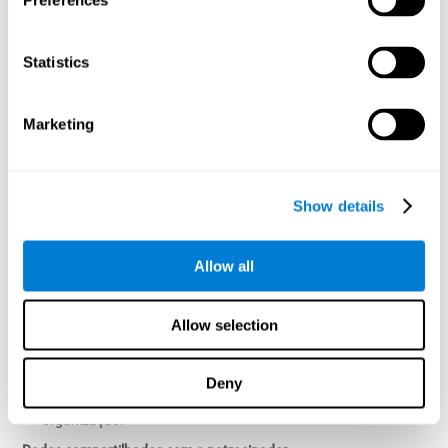
Preferences
Categorias de dados coletados
A CogniFit pode coletar:
Statistics
Dados de registro da conta (como nome, endereço de e-mail e
identificador de funcionário ou participante, quando
Marketing
aplicável);
Resultados da avaliação cognitiva;
Métricas de desempenho cognitivo;
Dados de atividade e utilização do treinamento;
Show details
Informações técnicas e sobre o dispositivo.
Finalidade do processamento
Allow all
Os dados pessoais a nível individual são processados
exclusivamente para:
Allow selection
Fornecer avaliações cognitivas e treinamento personalizados
ao usuário;
Aprimorar e desenvolver os serviços;
Deny
Geração de análises anonimizadas da força de trabalho ou da
organização.