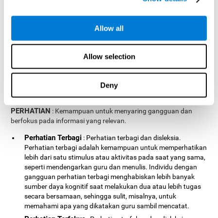
dalam disleksia
Allow all
Perubahan dalam beberapa kemampuan kognitif dapat menjadi
indikator disleksia. Profil umum kemampuan kognitif dapat
menunjukkan seberapa parah perubahan tersebut.
Allow selection
Masalah dalam membaca dan menulis, keterampilan motorik
dan spasial, serta hubungan sosial, disebabkan oleh kekurangan
Deny
dalam berbagai kapasitas kognitif. Domain dan kemampuan
kognitif inilah yang dievaluasi dalam Tes Disleksia (CAB-DX).
PERHATIAN
: Kemampuan untuk menyaring gangguan dan
berfokus pada informasi yang relevan.
Perhatian Terbagi
: Perhatian terbagi dan disleksia.
Perhatian terbagi adalah kemampuan untuk memperhatikan
lebih dari satu stimulus atau aktivitas pada saat yang sama,
seperti mendengarkan guru dan menulis. Individu dengan
gangguan perhatian terbagi menghabiskan lebih banyak
sumber daya kognitif saat melakukan dua atau lebih tugas
secara bersamaan, sehingga sulit, misalnya, untuk
memahami apa yang dikatakan guru sambil mencatat.