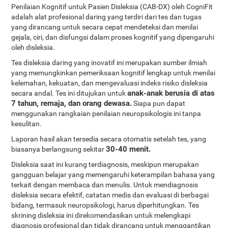
Penilaian Kognitif untuk Pasien Disleksia (CAB-DX) oleh CogniFit
adalah alat profesional daring yang terdiri dari tes dan tugas
yang dirancang untuk secara cepat mendeteksi dan menilai
gejala, ciri, dan disfungsi dalam proses kognitif yang dipengaruhi
oleh disleksia.
Tes disleksia daring yang inovatif ini merupakan sumber ilmiah
yang memungkinkan pemeriksaan kognitif lengkap untuk menilai
kelemahan, kekuatan, dan mengevaluasi indeks risiko disleksia
anak-anak berusia di atas
secara andal. Tes ini ditujukan untuk
7 tahun, remaja, dan orang dewasa.
Siapa pun dapat
menggunakan rangkaian penilaian neuropsikologis ini tanpa
kesulitan.
Laporan hasil akan tersedia secara otomatis setelah tes, yang
30-40 menit.
biasanya berlangsung sekitar
Disleksia saat ini kurang terdiagnosis, meskipun merupakan
gangguan belajar yang memengaruhi keterampilan bahasa yang
terkait dengan membaca dan menulis. Untuk mendiagnosis
disleksia secara efektif, catatan medis dan evaluasi di berbagai
bidang, termasuk neuropsikologi, harus diperhitungkan. Tes
skrining disleksia ini direkomendasikan untuk melengkapi
diagnosis profesional dan tidak dirancang untuk menggantikan