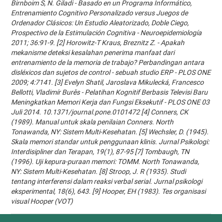
Birnboim S, N. Giladi - Basado en un Programa Informático,
Entrenamiento Cognitivo Personalizado versus Juegos de
Ordenador Clásicos: Un Estudio Aleatorizado, Doble Ciego,
Prospectivo de la Estimulación Cognitiva - Neuroepidemiología
2011; 36:91-9. [2] Horowitz-T Kraus, Breznitz Z. - Apakah
mekanisme deteksi kesalahan penerima manfaat dari
entrenamiento de la memoria de trabajo? Perbandingan antara
disléxicos dan sujetos de control - sebuah studio ERP - PLOS ONE
2009; 4:7141. [3] Evelyn Shatil, Jaroslava Mikulecká, Francesco
Bellotti, Vladimír Burěs - Pelatihan Kognitif Berbasis Televisi Baru
Meningkatkan Memori Kerja dan Fungsi Eksekutif - PLOS ONE 03
Juli 2014. 10.1371/journal.pone.0101472 [4] Conners, CK
(1989). Manual untuk skala penilaian Conners. North
Tonawanda, NY: Sistem Multi-Kesehatan. [5] Wechsler, D. (1945).
Skala memori standar untuk penggunaan klinis. Jurnal Psikologi:
Interdisipliner dan Terapan, 19(1), 87-95 [7] Tombaugh, TN
(1996). Uji kepura-puraan memori: TOMM. North Tonawanda,
NY: Sistem Multi-Kesehatan. [8] Stroop, J. R (1935). Studi
tentang interferensi dalam reaksi verbal serial. Jurnal psikologi
eksperimental, 18(6), 643. [9] Hooper, EH (1983). Tes organisasi
visual Hooper (VOT)