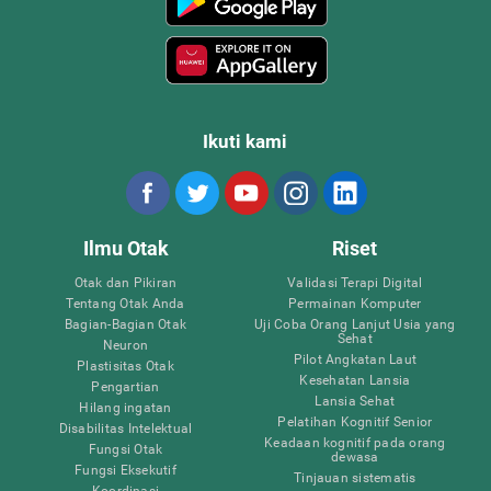
Ikuti kami
Ilmu Otak
Riset
Otak dan Pikiran
Validasi Terapi Digital
Tentang Otak Anda
Permainan Komputer
Bagian-Bagian Otak
Uji Coba Orang Lanjut Usia yang
Sehat
Neuron
Pilot Angkatan Laut
Plastisitas Otak
Kesehatan Lansia
Pengartian
Lansia Sehat
Hilang ingatan
Pelatihan Kognitif Senior
Disabilitas Intelektual
Keadaan kognitif pada orang
Fungsi Otak
dewasa
Fungsi Eksekutif
Tinjauan sistematis
Koordinasi