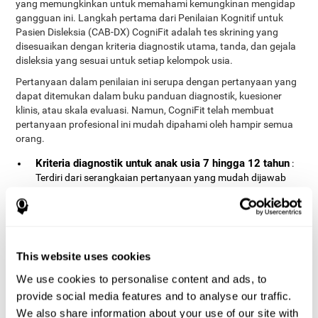
yang memungkinkan untuk memahami kemungkinan mengidap
gangguan ini. Langkah pertama dari Penilaian Kognitif untuk
Pasien Disleksia (CAB-DX) CogniFit adalah tes skrining yang
disesuaikan dengan kriteria diagnostik utama, tanda, dan gejala
disleksia yang sesuai untuk setiap kelompok usia.
Pertanyaan dalam penilaian ini serupa dengan pertanyaan yang
dapat ditemukan dalam buku panduan diagnostik, kuesioner
klinis, atau skala evaluasi. Namun, CogniFit telah membuat
pertanyaan profesional ini mudah dipahami oleh hampir semua
orang.
Kriteria diagnostik untuk anak usia 7 hingga 12 tahun
:
Terdiri dari serangkaian pertanyaan yang mudah dijawab
yang harus dijawab oleh orang tua, wali, atau profesional
yang bertanggung jawab atas evaluasi. Kuesioner berisi
pertanyaan mengenai area berikut: Masalah saat membaca
dan menulis, kesulitan saat belajar (prestasi akademis yang
buruk), masalah dalam koordinasi motorik dan orientasi
This website uses cookies
spasial atau masalah dalam hubungan sosial (frustrasi,
kurangnya harga diri).
We use cookies to personalise content and ads, to
provide social media features and to analyse our traffic.
Kriteria diagnostik untuk remaja berusia 13 hingga 17
tahun
: Terdiri dari serangkaian pertanyaan yang mudah
We also share information about your use of our site with