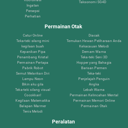
Taksonomi SG4D
Ingatan
Persepsi
Perhatian
Permainan Otak
Catur Online
Diacak
Teka-teki silang mini
Temukan Hewan Peliharaan Anda
kegilaan buah
Kekacauan Melodi
Kepanikan Pipa
Demam Warna
Penambang Kristal
Teka-teki Seni 3D
Permainan Pertapa
Hopper yang Bahagia
Pabrik Robot
Barisan Permen
Semut Melarikan Diri
Teka-teki
Lampu Neon
Penjelajah Penguin
Bikin aku gila
Angka
Teka-teki silang visual
Lebah Warna
Cocokkan!
Permainan Kelincahan Mental
Kegilaan Matematika
Permainan Memori Online
Balapan Marmer
Permainan Otak
Tenis Melodi
Peralatan