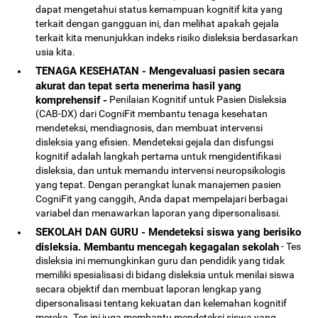
dapat mengetahui status kemampuan kognitif kita yang
terkait dengan gangguan ini, dan melihat apakah gejala
terkait kita menunjukkan indeks risiko disleksia berdasarkan
usia kita.
TENAGA KESEHATAN - Mengevaluasi pasien secara
akurat dan tepat serta menerima hasil yang
komprehensif -
Penilaian Kognitif untuk Pasien Disleksia
(CAB-DX) dari CogniFit membantu tenaga kesehatan
mendeteksi, mendiagnosis, dan membuat intervensi
disleksia yang efisien. Mendeteksi gejala dan disfungsi
kognitif adalah langkah pertama untuk mengidentifikasi
disleksia, dan untuk memandu intervensi neuropsikologis
yang tepat. Dengan perangkat lunak manajemen pasien
CogniFit yang canggih, Anda dapat mempelajari berbagai
variabel dan menawarkan laporan yang dipersonalisasi.
SEKOLAH DAN GURU - Mendeteksi siswa yang berisiko
disleksia. Membantu mencegah kegagalan sekolah
- Tes
disleksia ini memungkinkan guru dan pendidik yang tidak
memiliki spesialisasi di bidang disleksia untuk menilai siswa
secara objektif dan membuat laporan lengkap yang
dipersonalisasi tentang kekuatan dan kelemahan kognitif
mereka. Tes ini juga membantu mendeteksi siswa yang