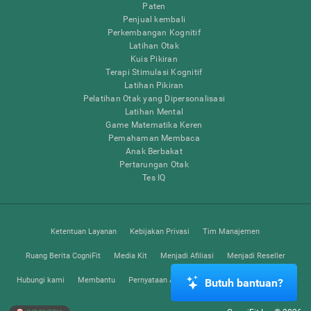
Paten
Penjual kembali
Perkembangan Kognitif
Latihan Otak
Kuis Pikiran
Terapi Stimulasi Kognitif
Latihan Pikiran
Pelatihan Otak yang Dipersonalisasi
Latihan Mental
Game Matematika Keren
Pemahaman Membaca
Anak Berbakat
Pertarungan Otak
Tes IQ
Ketentuan Layanan
Kebijakan Privasi
Tim Manajemen
Ruang Berita CogniFit
Media Kit
Menjadi Afiliasi
Menjadi Reseller
Hubungi kami
Membantu
Pernyataan Aksesibilitas
Pusat Kepercayaan
Butuh bantuan?