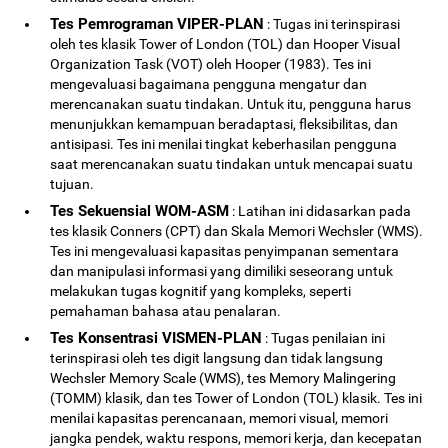
Tes Pemrograman VIPER-PLAN
: Tugas ini terinspirasi
oleh tes klasik Tower of London (TOL) dan Hooper Visual
Organization Task (VOT) oleh Hooper (1983). Tes ini
mengevaluasi bagaimana pengguna mengatur dan
merencanakan suatu tindakan. Untuk itu, pengguna harus
menunjukkan kemampuan beradaptasi, fleksibilitas, dan
antisipasi. Tes ini menilai tingkat keberhasilan pengguna
saat merencanakan suatu tindakan untuk mencapai suatu
tujuan.
Tes Sekuensial WOM-ASM
: Latihan ini didasarkan pada
tes klasik Conners (CPT) dan Skala Memori Wechsler (WMS).
Tes ini mengevaluasi kapasitas penyimpanan sementara
dan manipulasi informasi yang dimiliki seseorang untuk
melakukan tugas kognitif yang kompleks, seperti
pemahaman bahasa atau penalaran.
Tes Konsentrasi VISMEN-PLAN
: Tugas penilaian ini
terinspirasi oleh tes digit langsung dan tidak langsung
Wechsler Memory Scale (WMS), tes Memory Malingering
(TOMM) klasik, dan tes Tower of London (TOL) klasik. Tes ini
menilai kapasitas perencanaan, memori visual, memori
jangka pendek, waktu respons, memori kerja, dan kecepatan