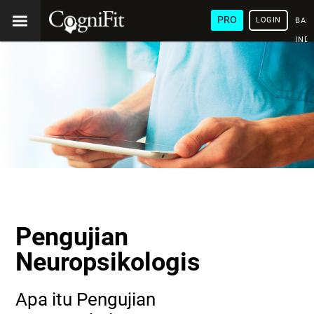
PRO
LOGIN
BAH
IND
Pengujian
Neuropsikologis
Apa itu Pengujian