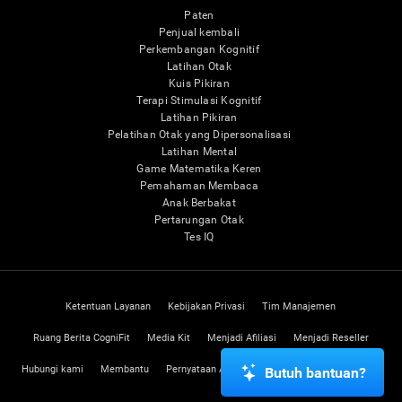
Paten
Penjual kembali
Perkembangan Kognitif
Latihan Otak
Kuis Pikiran
Terapi Stimulasi Kognitif
Latihan Pikiran
Pelatihan Otak yang Dipersonalisasi
Latihan Mental
Game Matematika Keren
Pemahaman Membaca
Anak Berbakat
Pertarungan Otak
Tes IQ
Ketentuan Layanan
Kebijakan Privasi
Tim Manajemen
Ruang Berita CogniFit
Media Kit
Menjadi Afiliasi
Menjadi Reseller
Hubungi kami
Membantu
Pernyataan Aksesibilitas
Pusat Kepercayaan
Butuh bantuan?