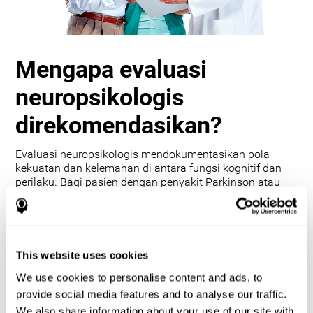
Mengapa evaluasi
neuropsikologis
direkomendasikan?
Evaluasi neuropsikologis mendokumentasikan pola
kekuatan dan kelemahan di antara fungsi kognitif dan
perilaku. Bagi pasien dengan penyakit Parkinson atau
gangguan gerakan lainnya, evaluasi dan interpretasi
pola kekuatan dan kelemahan ini dapat:
Membantu dalam diagnosis diferensial (misalnya, untuk
menentukan apakah kemungkinan perubahan mental dan
This website uses cookies
perilaku terkait dengan gangguan pergerakan, depresi,
gangguan bipolar, kondisi neurologis lain atau
We use cookies to personalise content and ads, to
pengobatan)
provide social media features and to analyse our traffic.
Membantu evaluasi sebelum dan sesudah prosedur
We also share information about your use of our site with