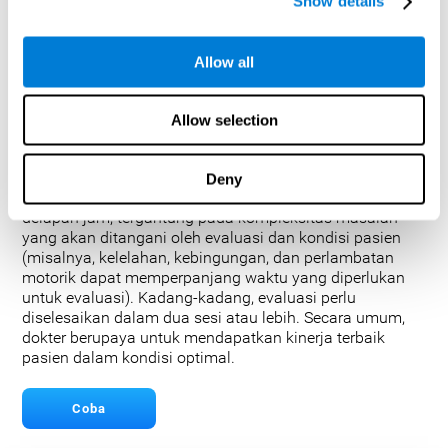
Show details
Dengan memberikan evaluasi yang menyeluruh, tim
medis dapat memperoleh wawasan berharga tentang
cara terbaik untuk menangani kondisi tersebut atau
Allow all
mengidentifikasi potensi tumor otak.
Administrasi Tes: Bagaimana tes neuropsikologi
Allow selection
dilakukan dan berapa lama evaluasi neuropsikologi
berlangsung?
Evaluasi lengkap umumnya memakan waktu antara dua
Deny
hingga lima jam, tetapi dapat memakan waktu hingga
delapan jam, tergantung pada kompleksitas masalah
yang akan ditangani oleh evaluasi dan kondisi pasien
(misalnya, kelelahan, kebingungan, dan perlambatan
motorik dapat memperpanjang waktu yang diperlukan
untuk evaluasi). Kadang-kadang, evaluasi perlu
diselesaikan dalam dua sesi atau lebih. Secara umum,
dokter berupaya untuk mendapatkan kinerja terbaik
pasien dalam kondisi optimal.
Coba