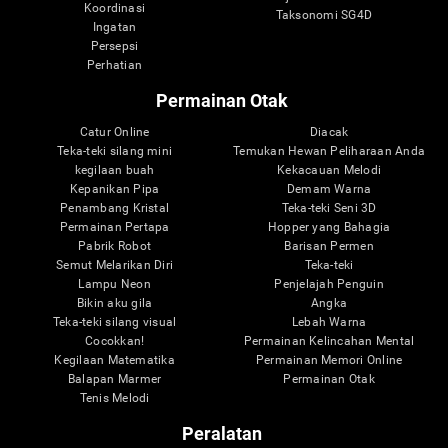
Koordinasi
Taksonomi SG4D
Ingatan
Persepsi
Perhatian
Permainan Otak
Catur Online
Diacak
Teka-teki silang mini
Temukan Hewan Peliharaan Anda
kegilaan buah
Kekacauan Melodi
Kepanikan Pipa
Demam Warna
Penambang Kristal
Teka-teki Seni 3D
Permainan Pertapa
Hopper yang Bahagia
Pabrik Robot
Barisan Permen
Semut Melarikan Diri
Teka-teki
Lampu Neon
Penjelajah Penguin
Bikin aku gila
Angka
Teka-teki silang visual
Lebah Warna
Cocokkan!
Permainan Kelincahan Mental
Kegilaan Matematika
Permainan Memori Online
Balapan Marmer
Permainan Otak
Tenis Melodi
Peralatan