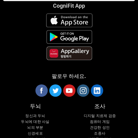
CogniFit App
팔로우 하세요.
두뇌
조사
정신과 두뇌
디지털 치료제 검증
두뇌에 대한 사실
컴퓨터 게임
뇌의 부분
건강한 성인
신경세포
조종사