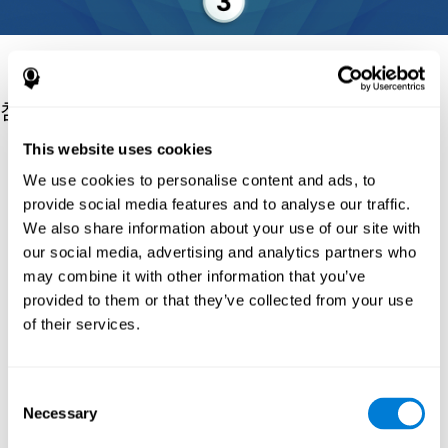
참고자료
This website uses cookies
E. A. Berg. (1948). A simple objective technique for measuring
flexibility in thinking. J. Gen. Psychol. 39: 15-22.
We use cookies to personalise content and ads, to
provide social media features and to analyse our traffic.
Basner, M., Mollicone, D., and Dinges, D. F. (2011). Validity and
sensitivity of a brief psychomotor vigilance test (PVT-B) to total
We also share information about your use of our site with
and partial sleep deprivation. Acta Astronaut. 69, 949–959. doi:
our social media, advertising and analytics partners who
10.1016/j.actaastro.2011.07.015
may combine it with other information that you’ve
Greenberg LM. Test of Variables of Attention. Los Alamitos, CA:
provided to them or that they’ve collected from your use
The Tova Company; 1991.
of their services.
Reitan, R. M. (1955). The relation of the trail making test to
organic brain damage. Journal of Consulting Psychology.
Consent
Reitan, R. M. (1958). Validity of the Trail Making test as an
Necessary
indicator of organic brain damage. Percept. Mot Skills. 8 (3):
Selection
271–276. doi:10.2466/pms.1958.8.3.271