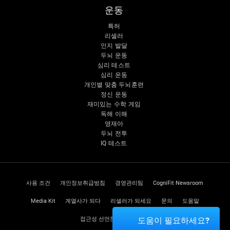
운동
특허
리셀러
인지 발달
두뇌 운동
심리 테스트
심리 운동
개인별 맞춤 두뇌훈련
정신 운동
재미있는 수학 게임
독해 이해
영재아
두뇌 전투
IQ 테스트
사용 조건
개인정보취급방침
경영관리팀
CogniFit Newsroom
Media Kit
계열사가 되다
리셀러가 되세요
문의
도움말
접근성 선언문
신뢰 센터
도움이 필요하세요?