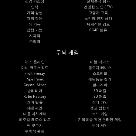
신경 가소성
전체론적 평가
인식
건강한 노인 (iTV)
기억 상실
고령자 교육
지적 장애
노인의 인지 상태
뇌 기능
체계적인 검토
집행 기능
SG4D 분류
지각력
주의력
두뇌 게임
체스 온라인
마블 레이스
미니 크로스워드
멜로디 테니스
Fruit Frenzy
스크램블
Pipe Panic
애완동물 찾기
Crystal Miner
컬러러쉬
솔리테어
3D 퍼즐
Robo Factory
3D 퍼즐
개미 탈출
캔디 라인
네온사인
펭귄 탐험가
나를 미치게해
보드 게임
비주얼 크로스 워드
기억력을 위한 온라인 게임
짝 맞추기
두뇌 게임
수학적 혼돈