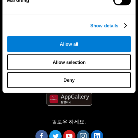
Marketing
Show details
Allow all
CogniFit App
Allow selection
Deny
팔로우 하세요.