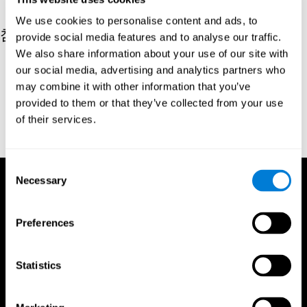
We use cookies to personalise content and ads, to
참고자료
provide social media features and to analyse our traffic.
We also share information about your use of our site with
Hooper, H. E. (1983). Hooper Visual Organization Test Manual.
our social media, advertising and analytics partners who
Los Angeles, CA: Western Psychological Services.
may combine it with other information that you’ve
Merten, T. (2004). A Short Version of the Hooper Visual
provided to them or that they’ve collected from your use
Organization Test: Reliability and Validity. Applied
of their services.
neuropsychology, 11(2), 99-102.
https://doi.org/10.1207/s15324826an1102_5
Consent
Necessary
Selection
Preferences
Statistics