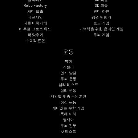
Robo Factory
3D 퍼즐
개미 탈출
캔디 라인
네온사인
펭귄 탐험가
나를 미치게해
보드 게임
비주얼 크로스 워드
기억력을 위한 온라인 게임
짝 맞추기
두뇌 게임
수학적 혼돈
운동
특허
리셀러
인지 발달
두뇌 운동
심리 테스트
심리 운동
개인별 맞춤 두뇌훈련
정신 운동
재미있는 수학 게임
독해 이해
영재아
두뇌 전투
IQ 테스트