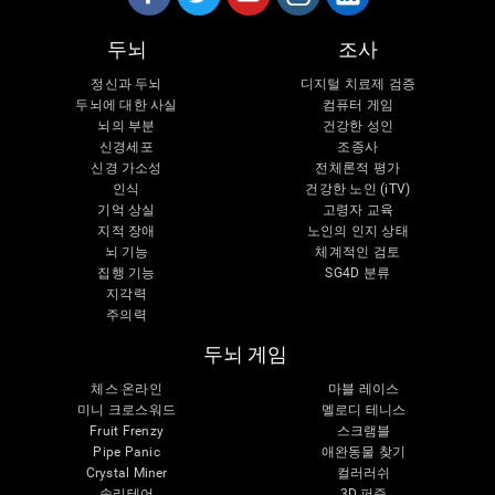
두뇌
조사
정신과 두뇌
디지털 치료제 검증
두뇌에 대한 사실
컴퓨터 게임
뇌의 부분
건강한 성인
신경세포
조종사
신경 가소성
전체론적 평가
인식
건강한 노인 (iTV)
기억 상실
고령자 교육
지적 장애
노인의 인지 상태
뇌 기능
체계적인 검토
집행 기능
SG4D 분류
지각력
주의력
두뇌 게임
체스 온라인
마블 레이스
미니 크로스워드
멜로디 테니스
Fruit Frenzy
스크램블
Pipe Panic
애완동물 찾기
Crystal Miner
컬러러쉬
솔리테어
3D 퍼즐