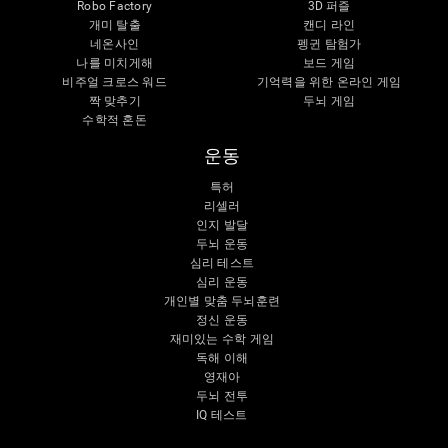
Robo Factory
3D 퍼즐
개미 탈출
캔디 라인
네온사인
펭귄 탐험가
나를 미치게해
보드 게임
비주얼 크로스 워드
기억력을 위한 온라인 게임
짝 맞추기
두뇌 게임
수학적 혼돈
운동
특허
리셀러
인지 발달
두뇌 운동
심리 테스트
심리 운동
개인별 맞춤 두뇌훈련
정신 운동
재미있는 수학 게임
독해 이해
영재아
두뇌 전투
IQ 테스트