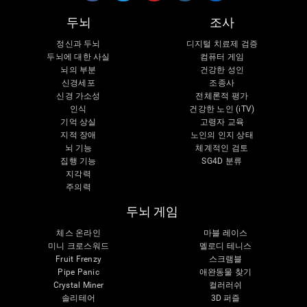
두뇌
조사
정신과 두뇌
디지털 치료제 검증
두뇌에 대한 사실
컴퓨터 게임
뇌의 부분
건강한 성인
신경세포
조종사
신경 가소성
전체론적 평가
인식
건강한 노인 (iTV)
기억 상실
고령자 교육
지적 장애
노인의 인지 상태
뇌 기능
체계적인 검토
집행 기능
SG4D 분류
지각력
주의력
두뇌 게임
체스 온라인
마블 레이스
미니 크로스워드
멜로디 테니스
Fruit Frenzy
스크램블
Pipe Panic
애완동물 찾기
Crystal Miner
컬러러쉬
솔리테어
3D 퍼즐