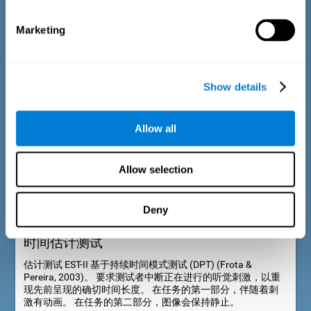
1983）和 WAIS-III 词汇测试（Wechsler，1997）。对于呈现
的每个物体，测试者必须从三种可能性中选择：1）该物品是
首次出现在测试任务中；2）该物品上次出现时是以声音形式
Marketing
呈现；3）该物品上次出现时是以图片形式呈现。
Show details
Allow all
Allow selection
Deny
时间估计测试
估计测试 EST-II 基于持续时间模式测试 (DPT) (Frota &
Pereira, 2003)。 要求测试者中断正在进行的听觉刺激，以重
现先前呈现的确切时间长度。 在任务的第一部分，伴随着刺
激有动画。 在任务的第二部分，图像会保持静止。