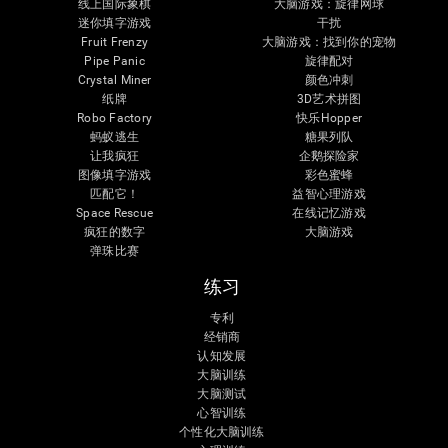
线上国际象棋
大脑游戏：旋律网球
迷你填字游戏
干扰
Fruit Frenzy
大脑游戏：找到你的宠物
Pipe Panic
旋律配对
Crystal Miner
颜色冲刺
纸牌
3D艺术拼图
Robo Factory
快乐Hopper
蚂蚁逃生
糖果列队
让我疯狂
企鹅探险家
图像填字游戏
彩色蜜蜂
匹配它！
益智心理游戏
Space Rescue
在线记忆游戏
疯狂的数字
大脑游戏
弹珠比赛
练习
专利
经销商
认知发展
大脑训练
大脑测试
心智训练
个性化大脑训练