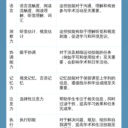
语
语言流畅度、阅读
这些技能对于沟通、理解和有效
言
流畅度、阅读理
参与学术活动至关重要。
解、听觉理解、词
汇
洞
听觉估计、视觉估
这些技能有助于理解听觉和视觉
察
计
刺激，促进学习和环境意识。
力
协
眼手协调
对于涉及精细运动技能的任务
调
（例如手写和使用技术）至关重
能
要，会影响学术和日常活动。
力
记
视觉记忆、言语记
记忆技能对于保留课堂上学到的
忆
忆
信息、遵循指示和学业成绩至关
力
重要。
注
选择性注意力
帮助学生专注于相关信息，同时
意
过滤干扰，提高学习效果和任务
力
完成率。
执
执行职能
对于解决问题、规划、组织和自
行
我调节、提高学术和生活技能至