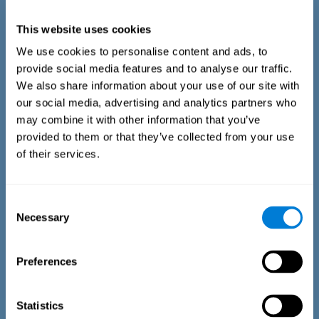
视觉情景记忆测试
This website uses cookies
CogniFit视觉情景记忆测试基于连续识别范式（Shepard &
We use cookies to personalise content and ads, to
Teghtsoonian，1961），并采用Go/No-Go反应模式进行操作
性实施（Donders，1969）。该任务旨在通过视觉项目测量情
provide social media features and to analyse our traffic.
景记忆，仅需识别所显示的图像是否先前已显示过。
We also share information about your use of our site with
our social media, advertising and analytics partners who
may combine it with other information that you’ve
provided to them or that they’ve collected from your use
of their services.
Consent
Necessary
Selection
Preferences
多模态词汇记忆测试
Statistics
COM-NAM 识别测试基于波士顿命名测试（Kaplan 等人，