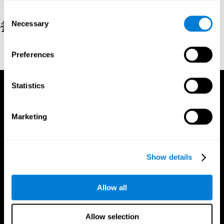
Consent
参考文献
Necessary
Selection
Conners, C. K (1989). Manual for Conners’ rating scales. North
Preferences
Tonawanda, NY: Multi-Health Systems.
Statistics
Marketing
Show details
Allow all
Allow selection