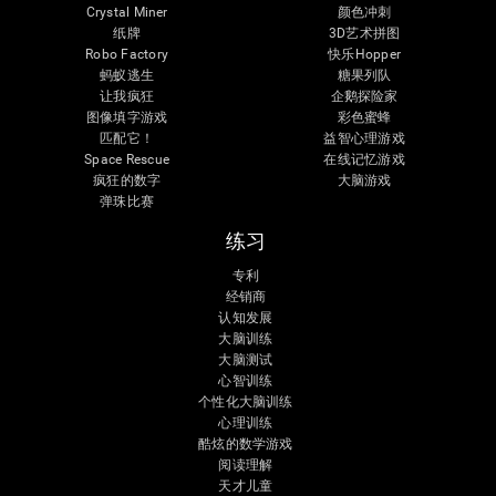
Crystal Miner
颜色冲刺
纸牌
3D艺术拼图
Robo Factory
快乐Hopper
蚂蚁逃生
糖果列队
让我疯狂
企鹅探险家
图像填字游戏
彩色蜜蜂
匹配它！
益智心理游戏
Space Rescue
在线记忆游戏
疯狂的数字
大脑游戏
弹珠比赛
练习
专利
经销商
认知发展
大脑训练
大脑测试
心智训练
个性化大脑训练
心理训练
酷炫的数学游戏
阅读理解
天才儿童