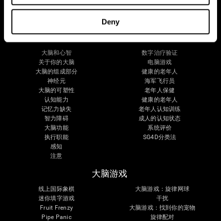
Deny
您的大脑
健康研究
大脑和心智
数字治疗验证
关于你的大脑
电脑游戏
大脑的组成部分
健康的老年人
神经元
海军飞行员
大脑的可塑性
老年人保健
认知能力
健康的老年人
记忆力缺失
老年人认知训练
智力障碍
成人的认知状态
大脑功能
系统评价
执行职能
SG4D分类法
感知
注意
大脑游戏
线上国际象棋
大脑游戏：旋律网球
迷你填字游戏
干扰
Fruit Frenzy
大脑游戏：找到你的宠物
Pipe Panic
旋律配对