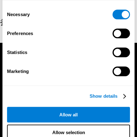
Consent
Necessary
Selection
参考文献
Preferences
Hooper, E. H (1983). Hooper visual organization test (VOT).
Statistics
Marketing
Show details
Allow all
Allow selection