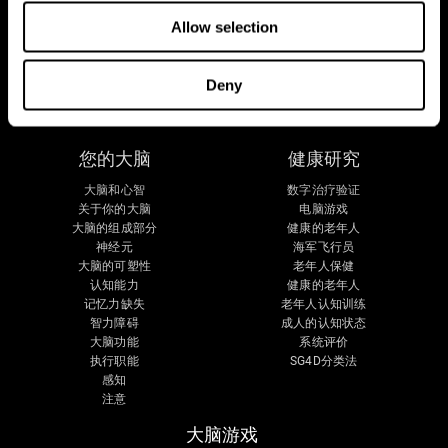
Allow selection
Deny
您的大脑
健康研究
大脑和心智
数字治疗验证
关于你的大脑
电脑游戏
大脑的组成部分
健康的老年人
神经元
海军飞行员
大脑的可塑性
老年人保健
认知能力
健康的老年人
记忆力缺失
老年人认知训练
智力障碍
成人的认知状态
大脑功能
系统评价
执行职能
SG4D分类法
感知
注意
大脑游戏