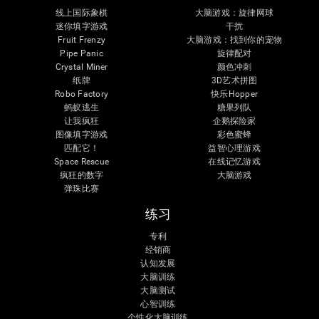
线上国际象棋
大脑游戏：旋律网球
迷你填字游戏
干扰
Fruit Frenzy
大脑游戏：找到你的宠物
Pipe Panic
旋律配对
Crystal Miner
颜色冲刺
纸牌
3D艺术拼图
Robo Factory
快乐Hopper
蚂蚁逃生
糖果列队
让我疯狂
企鹅探险家
图像填字游戏
彩色蜜蜂
匹配它！
益智心理游戏
Space Rescue
在线记忆游戏
疯狂的数字
大脑游戏
弹珠比赛
练习
专利
经销商
认知发展
大脑训练
大脑测试
心智训练
个性化大脑训练