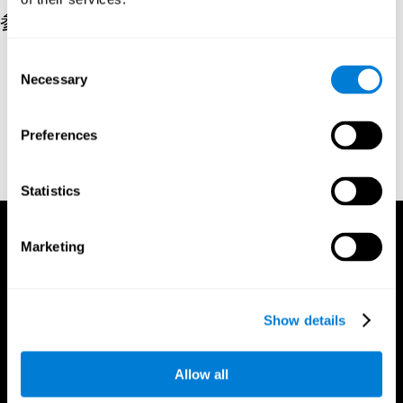
参考
Donders, F. C. (1969). On the speed of mental processes. Acta
Consent
Psychologica, 30, 412–431. https://doi.org/10.1016/0001-
Necessary
Selection
6918(69)90065-1
Shepard, R. N., & Teghtsoonian, M. (1961). Retention of
Preferences
information under conditions approaching a steady state.
Journal of Experimental Psychology, 62(3), 302–309.
https://doi.org/10.1037/h0048606
Statistics
Marketing
Show details
Allow all