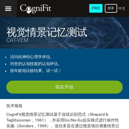
PRO
登录
中文
(简
体)
视觉情景记忆测试
CAT-VEM
访问此神经心理学评估。
对您的认知技能的认知评估。
按年龄组比较结果。试一试！
现在开始
技术规格
CogniFit视觉情景记忆测试基于连续识别范式（Shepard &
Teghtsoonian，1961），并采用Go/No-Go反应模式进行操作性
实施（Donders，1969）。该任务旨在通过视觉项目测量情景记