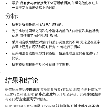
最后, 所有参与者都接受了体育活动测验, 并量化他们在过去
一周里花在适度锻炼上的时间。
分析:
所有分析都是使用 SAS 9.1 进行的。
为了比较这两组之间和每个群体内部的人口特征和其他基线
信息, 都使用了描述性统计数据。
采用混合线性模型对治疗前后步调速度的不同, 无论是在正常
步调上还是在说话和同时行走上, 都进行了测试。
还采用混合线性模型对实验组干预后处理速度的变化进行了
比较。
所有模型都根据年龄和性别进行了调整。
.
结果和结论
步调速度
研究结果表明
实验组参与者 (有认知训练) 在两种情况下
步态速度均
实验组
(正常行走和说话时) 的
大于初始评估。此外,
参
行走速度高于
与者的
对照组。
是, Cognifit 认知训练可以改善久坐不动
因此, 我们可以肯定的