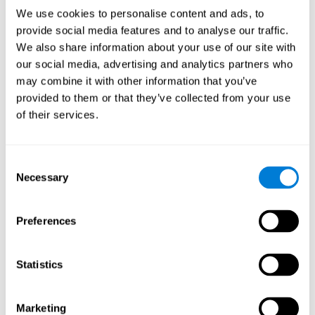
久坐 (每周锻炼一次或更少)。
We use cookies to personalise content and ads, to
行走慢 （<1.0m/s）
provide social media features and to analyse our traffic.
无痴呆 (没有老年痴呆症的临床诊断, 手机筛查评分≥5分,
We also share information about your use of our site with
MMSE 有≥25分)。
our social media, advertising and analytics partners who
独立移动 (行走) 的能力。
may combine it with other information that you’ve
provided to them or that they’ve collected from your use
在过去三个月里, 没有因严重疾病、手术住院, 也没有严重神
经或精神疾病史。
of their services.
没有正在参加任何其他研究。
以随机方式平均分为两组
满足这些标准的24个人
。 他们都给了
Consent
书面同意。 此外，他们不会获得任何报酬，但是会提供了参加所
Necessary
Selection
有会议的交通方式。
实验组或认知训练
Preferences
在实验小组中, 第一次培训课程包括向参与者解释如何使用计算机
的基础知识, 因为每12个人中只有2个人经常使用计算机。开始对
CogniFit 进行初步评估, 评估持续约45分钟。这种评估允许工具根
Statistics
计算机化的培训课程包括
据他们的弱点或强项调整任务的难度。
两个 CogniFit 培训周期
。每次训练持续 15-20分钟, 包括三项任
务。他们每周三次进行45-60分钟的认知训练, 为期 8周 (总共 72
Marketing
次), 每次训练之间至少有一个休息日。参与者参加了99.2% 的训