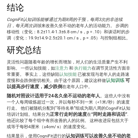
结论
CogniFit认知训练能够通过为期8周的干预，每周3次的非连续
日，每天两次训练
来改善久坐不动的老年人的活动能力。 步调的
移动性（变化：8.2±11.4-1.3±6.8 cm / s，p = .10）和谈话时的步
调（变化：19.9±14.9-2.5±20.1 cm / s，p = .05）与控制组相比。
研究总结
灵活性问题随着年龄的增长而增加，对人们的生活质量产生不利
影响。 一些认知技能，如
注意力
和
执行能力
在调节灵活性方面非
常重要。 事实上，这些缺陷
认知技能
已被发现与老年人的走路速
认知训练
可
度慢和会跌倒密切相关。由于这个原因，建议这样做
以提高步行速度，减少跌倒
在老年人口中。
随机对照设计适用于24名久坐不运动的老年人
。这些人中没有
一个人每周锻炼超过一次，并以每秒不到一米（<1米/秒）的速度
行走。 他们被随机分配到“等待名单”组或为期八周的CogniFit认知
正常行走时的速度
“同时走路和说话”
培训计划组。结果分为
在
.
他还比较了每个组中有所改善的人的比例。 这种改进应包括大于
或等于每秒4厘米（≥4cm/ s）的速度变化。
认知训练可以改善久坐不动的老
结果显示，使用CogniFit进行的