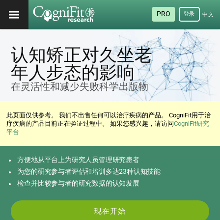
PRO
登录
中文
(简
体)
认知矫正对久坐老
年人步态的影响
在灵活性和减少失败科学出版物
此页面仅供参考。 我们不出售任何可以治疗疾病的产品。 CogniFit用于治
疗疾病的产品目前正在验证过程中。 如果您感兴趣，请访问
CogniFit研究
平台
方便地从平台上为研究人员管理研究患者
为您的研究参与者评估和培训多达23种认知技能
检查并比较参与者的研究数据的认知发展
现在开始