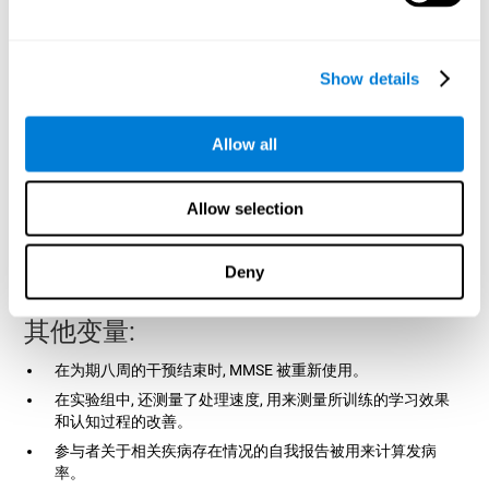
练。
控制组或等待名单
Show details
对照组的参与者被告知他们正在等待未来的研究
，他们并没有
意识到实验组的存在。 他们会参加一个初步的健康教育会议，强
调了体育锻炼的好处。 为了保持对实验的兴趣和持续，他们通过
Allow all
电话联系并询问他们是否锻炼了，尽管他们没有在家接受任何治
疗。
测量的变量：
Allow selection
进行之前评估的人和经过8周的认知干预后，他们并不知道每个参
与者是属于哪个组的。 他们的步行速度使用计算机化网关
Deny
（GAITRite）测量。 所有参与者都被要求穿舒适的鞋子和保持安
静，在光线充足的走廊的地毯上散步。
其他变量:
在为期八周的干预结束时, MMSE 被重新使用。
在实验组中, 还测量了处理速度, 用来测量所训练的学习效果
和认知过程的改善。
参与者关于相关疾病存在情况的自我报告被用来计算发病
率。