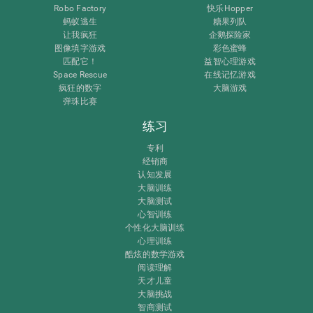
Robo Factory
快乐Hopper
蚂蚁逃生
糖果列队
让我疯狂
企鹅探险家
图像填字游戏
彩色蜜蜂
匹配它！
益智心理游戏
Space Rescue
在线记忆游戏
疯狂的数字
大脑游戏
弹珠比赛
练习
专利
经销商
认知发展
大脑训练
大脑测试
心智训练
个性化大脑训练
心理训练
酷炫的数学游戏
阅读理解
天才儿童
大脑挑战
智商测试