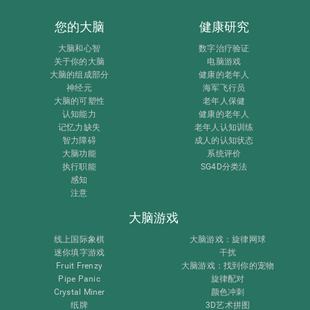
您的大脑
健康研究
大脑和心智
数字治疗验证
关于你的大脑
电脑游戏
大脑的组成部分
健康的老年人
神经元
海军飞行员
大脑的可塑性
老年人保健
认知能力
健康的老年人
记忆力缺失
老年人认知训练
智力障碍
成人的认知状态
大脑功能
系统评价
执行职能
SG4D分类法
感知
注意
大脑游戏
线上国际象棋
大脑游戏：旋律网球
迷你填字游戏
干扰
Fruit Frenzy
大脑游戏：找到你的宠物
Pipe Panic
旋律配对
Crystal Miner
颜色冲刺
纸牌
3D艺术拼图