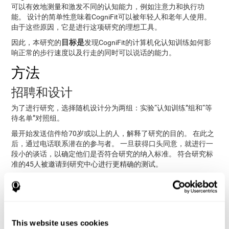
可以有效地测量和激发不同的认知能力，例如注意力和执行功
能。 设计的简单性意味着CogniFit可以被年轻人和老年人使用。
由于这些原因，它是进行这项研究的理想工具。
目标是
因此，本研究的
发现CogniFit的计算机化认知训练如何影
响正常的步行速度以及行走的同时可以说话的能力。
方法
招聘和设计
为了进行研究，选择随机设计分为两组：实验“认知训练”组和“等
待名单”对照组。
最开始发送信件给70岁或以上的人，解释了研究的目的。 在此之
后，通过电话联系潜在的参与者。 一旦获得口头同意，就进行一
段小的谈话，以确定他们是否符合研究的纳入标准。 符合研究标
准的45人被邀请到研究中心进行更精确的测试。
面对面测试包括 MMSE (微型精神状态测试) 的认知评估和步调评
列入标准而
估。在这一过程中, 21名参与者因不符合
被淘汰:
年龄在70岁或以上。
完成研究的可用性和承诺。
This website uses cookies