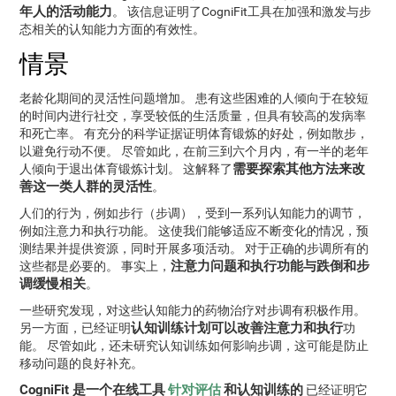
年人的活动能力
。 该信息证明了CogniFit工具在加强和激发与步
态相关的认知能力方面的有效性。
情景
老龄化期间的灵活性问题增加。 患有这些困难的人倾向于在较短
的时间内进行社交，享受较低的生活质量，但具有较高的发病率
和死亡率。 有充分的科学证据证明体育锻炼的好处，例如散步，
以避免行动不便。 尽管如此，在前三到六个月内，有一半的老年
需要探索其他方法来改
人倾向于退出体育锻炼计划。 这解释了
善这一类人群的灵活性
。
人们的行为，例如步行（步调），受到一系列认知能力的调节，
例如注意力和执行功能。 这使我们能够适应不断变化的情况，预
测结果并提供资源，同时开展多项活动。 对于正确的步调所有的
注意力问题和执行功能与跌倒和步
这些都是必要的。 事实上，
调缓慢相关
。
一些研究发现，对这些认知能力的药物治疗对步调有积极作用。
认知训练计划可以改善注意力和执行
另一方面，已经证明
功
能。 尽管如此，还未研究认知训练如何影响步调，这可能是防止
移动问题的良好补充。
CogniFit 是一个在线工具
针对评估
和认知训练的
已经证明它