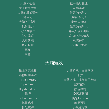
大脑和心智
数字治疗验证
关于你的大脑
电脑游戏
大脑的组成部分
健康的老年人
神经元
海军飞行员
大脑的可塑性
老年人保健
认知能力
健康的老年人
记忆力缺失
老年人认知训练
智力障碍
成人的认知状态
大脑功能
系统评价
执行职能
SG4D分类法
感知
注意
大脑游戏
线上国际象棋
大脑游戏：旋律网球
迷你填字游戏
干扰
Fruit Frenzy
大脑游戏：找到你的宠物
Pipe Panic
旋律配对
Crystal Miner
颜色冲刺
纸牌
3D艺术拼图
Robo Factory
快乐Hopper
蚂蚁逃生
糖果列队
让我疯狂
企鹅探险家