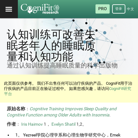
PRO
登录
中文
(简
体)
认知训练可改善失
眠老年人的睡眠质
量和认知功能
通过认知训练提高睡眠质量的科学出版物
此页面仅供参考。 我们不出售任何可以治疗疾病的产品。 CogniFit用于治
疗疾病的产品目前正在验证过程中。 如果您感兴趣，请访问
CogniFit研究
平台
原始名称
：
Cognitive Training Improves Sleep Quality and
Cognitive Function among Older Adults with Insomnia
.
作者
：
Iris Haimov
1，
Evelyn Shatil
1,2。
1。 Yezreel学院心理学系和心理生物学研究中心，Emek