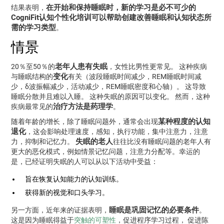
在开始和保持睡眠时，新的学习是必不可少的
结果表明，
CogniFit认知个性化培训可以帮助创建改善睡眠和认知状态所
需的学习类型
。
情景
老年人患有失眠
20％至50％的
，女性比男性更常见。 这种疾病
变化
与睡眠结构的
有关（波段睡眠时间减少，REM睡眠时间减
少，δ波振幅减少，活动减少，REM睡眠密度和心轴）。 这导致
睡眠分散并且难以入睡。 这种失眠的原因可以变化。 然而，这种
治疗方法是药理学
疾病最常见的
。
某种程度的认知
随着年龄的增长，除了睡眠问题外，通常会出现
退化
，这会影响处理速度，感知，执行功能，集中注意力，注意
失眠的老人
力，抑制和记忆力。
往往比没有睡眠问题的老年人有
更大的恶化模式，例如情景记忆问题，注意力分配等。幸运的
是，已经证明失眠的人可以从以下活动中受益：
旨在恢复认知能力的认知训练。
获得新的视觉和口头学习。
睡眠是巩固记忆的必要条件
另一方面，近年来的证据表明，
。
这是因为睡眠得益于
突触的可塑性
，促进程序学习过程， 促进陈