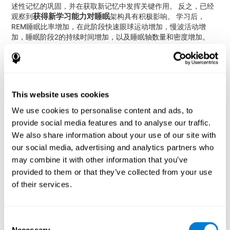
述性记忆的巩固，并在获取新记忆中发挥关键作用。 反之，已经
获得新学习能力对睡眠
观察到
架构具有积极影响。 学习后，
REM睡眠比率增加，在此阶段快速眼球运动增加，慢波活动增
加，睡眠阶段2的持续时间增加，以及睡眠轴数量和密度增加。
适当的认知训练中获得的新学
有了这一切，可以合理地假设从
习可以帮助：
改变睡眠架构。
This website uses cookies
改善睡眠质量。
改善认知状态。
We use cookies to personalise content and ads, to
provide social media features and to analyse our traffic.
方法
We also share information about your use of our site with
研究设计
our social media, advertising and analytics partners who
may combine it with other information that you’ve
一项为期11周的随机对照临床试验在独立老年失眠患者中进行，
provided to them or that they’ve collected from your use
CogniFit干预
采用两组设计：
（实验组）和非特异性干预（ 控制
of their services.
组）。
在开始训练之前进行参与者的认知测量，在训练结束时进行另一
次认知测量。 为此，使用了
CogniFit 评估系统
。 一位研究助理来
Consent
到参与者家，注册CogniFit平台。 专员每两周会致电一次参与