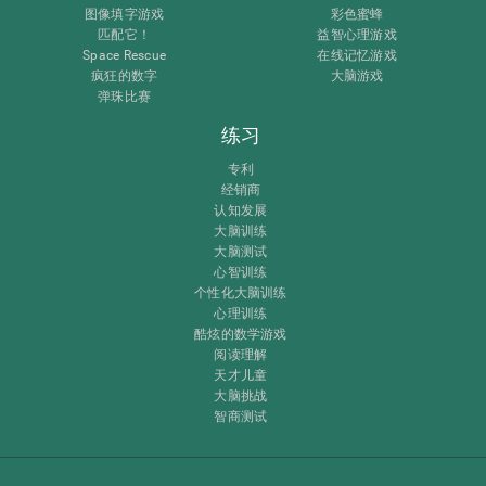
图像填字游戏
彩色蜜蜂
匹配它！
益智心理游戏
Space Rescue
在线记忆游戏
疯狂的数字
大脑游戏
弹珠比赛
练习
专利
经销商
认知发展
大脑训练
大脑测试
心智训练
个性化大脑训练
心理训练
酷炫的数学游戏
阅读理解
天才儿童
大脑挑战
智商测试