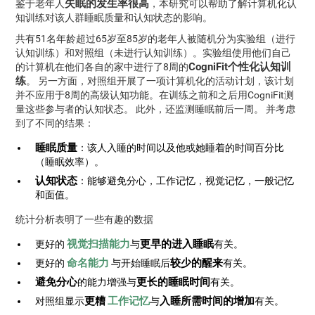
失眠的发生率很高
鉴于老年人
，本研究可以帮助了解计算机化认
知训练对该人群睡眠质量和认知状态的影响。
共有51名年龄超过65岁至85岁的老年人被随机分为实验组（进行
认知训练）和对照组（未进行认知训练）。实验组使用他们自己
CogniFit个性化认知训
的计算机在他们各自的家中进行了8周的
练
。 另一方面，对照组开展了一项计算机化的活动计划，该计划
并不应用于8周的高级认知功能。在训练之前和之后用CogniFit测
量这些参与者的认知状态。 此外，还监测睡眠前后一周。 并考虑
到了不同的结果：
睡眠质量
：该人入睡的时间以及他或她睡着的时间百分比
（睡眠效率）。
认知状态
：能够避免分心，工作记忆，视觉记忆，一般记忆
和面值。
统计分析表明了一些有趣的数据
视觉扫描能力
更早的进入睡眠
更好的
与
有关。
命名能力
较少的醒来
更好的
与开始睡眠后
有关。
避免分心
更长的睡眠时间
的能力增强与
有关。
更糟
工作记忆
入睡所需时间的增加
对照组显示
与
有关。