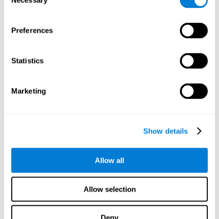
Necessary
者，鼓励他们坚持治疗。
Selection
参与者
长者
参加者通过在老人中心的广告和演讲联系。他们都是
且会抱
Preferences
问题
怨每周至少三个晚上进入或保持睡眠的
。至少六个月前他们
的睡眠质量也很差。 如果MMSE（迷你精神状态检查）得分<26，
ZSDS（Zung自评抑郁量表）得分>40，关于焦虑的小问卷得分
Statistics
>60，则排除患者。 研究中还排除了那些患有严重视力或听力问
题，相关医学或神经系统疾病，酗酒或其他物质问题的患者，精
神疾病，睡眠呼吸暂停，散发性腿部运动综合征以及使用影响中
Marketing
枢神经系统的药物的患者。 （用于睡眠的除外）。
控制组干预
对照组接受了为期8周的培训计划，与CogniFit不同，培训计划没
Show details
有培养任何特定的认知能力，不符合参与者的表现，也没有提供
他们只需做一些简单的，计算机化的阅读和绘画任
任何反馈。
务
。
Allow all
测量变量:
17种认知技能
CogniFit用于评估
。 此外，通过放置在参与者手腕
Allow selection
上的设备，还测量了其他变量：
总睡眠时间
：从他们上床睡觉到起床。
Deny