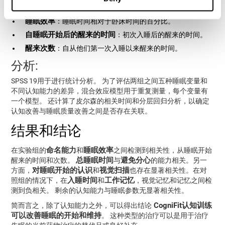
睡眠潜伏期
：他们上床睡觉后入睡的时间。
睡眠效率
：睡眠时间相对于卧床时间的百分比。
自睡眠开始后的醒来的时间
：初次入睡后的醒来的时间。
醒来次数
：自从他们第一次入睡以来醒来的时间。
分析:
SPSS 19用于进行统计分析。 为了评估两组之间五种睡眠变量和
不同认知能力的差异，混合效应模型用于重复测量，每个变量有
一个模型。 还计算了皮尔森的相关时间和分层回归分析，以确定
认知改善与睡眠质量改善之间是否存在关联。
结果和结论
命名能力
睡眠效率
在实验组的
和
之间检测到相关性，从睡眠开始
总睡眠时间
避免分心
醒来的时间和次数。
与
的能力相关。另一
对睡眠开始的认识
视觉扫描
方面，
和
也存在显著相关性。在对
入睡时间
工作记忆
照组的情况下，在
和
，视觉记忆和记忆之间检
测到负相关。 剩余的认知能力与睡眠参数无显著相关性。
CogniFit认知训练
简而言之，除了认知能力之外，可以得出结论
可以改善睡眠的开始和维持
。 这种类型的治疗可以是用于治疗