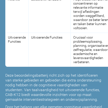
concentreren op
relevante informatie
terwijl afleidingen
worden weggefilterd,
waardoor ze beter lere
en taken beter kunnen
voltooien.
Uitvoerende
Uitvoerende Functies
Cruciaal voor
Functies
probleemoplossing,
planning, organisatie e
zelfregulatie, waardoor
academische en
levensvaardigheden
verbeteren.
Deze beoordelingsbatterij richt zich op het identificeren
van sterke gebieden en gebieden die extra ondersteuning
nodig hebben in de cognitieve vaardigheden van
studenten. Van taalvaardigheid tot uitvoerende functies,
CAB-K12 biedt waardevolle inzichten voor op maat
gemaakte interventiestrategieën en onderwijsplanning.
Door het belang van elke gemeten cognitieve vaardigheid