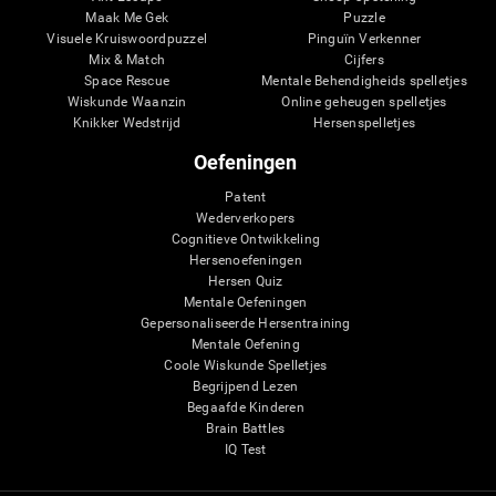
Maak Me Gek
Puzzle
Visuele Kruiswoordpuzzel
Pinguïn Verkenner
Mix & Match
Cijfers
Space Rescue
Mentale Behendigheids spelletjes
Wiskunde Waanzin
Online geheugen spelletjes
Knikker Wedstrijd
Hersenspelletjes
Oefeningen
Patent
Wederverkopers
Cognitieve Ontwikkeling
Hersenoefeningen
Hersen Quiz
Mentale Oefeningen
Gepersonaliseerde Hersentraining
Mentale Oefening
Coole Wiskunde Spelletjes
Begrijpend Lezen
Begaafde Kinderen
Brain Battles
IQ Test