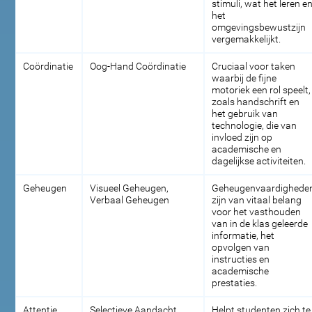
stimuli, wat het leren e
het
omgevingsbewustzijn
vergemakkelijkt.
Coördinatie
Oog-Hand Coördinatie
Cruciaal voor taken
waarbij de fijne
motoriek een rol speelt,
zoals handschrift en
het gebruik van
technologie, die van
invloed zijn op
academische en
dagelijkse activiteiten.
Geheugen
Visueel Geheugen,
Geheugenvaardighede
Verbaal Geheugen
zijn van vitaal belang
voor het vasthouden
van in de klas geleerde
informatie, het
opvolgen van
instructies en
academische
prestaties.
Attentie
Selectieve Aandacht
Helpt studenten zich te