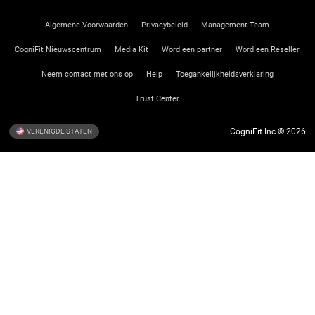
Algemene Voorwaarden
Privacybeleid
Management Team
CogniFit Nieuwscentrum
Media Kit
Word een partner
Word een Reseller
Neem contact met ons op
Help
Toegankelijkheidsverklaring
Trust Center
CogniFit Inc © 2026
VERENIGDE STATEN