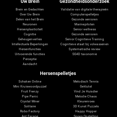
Uw Brein
Gezondheidsonderzoek
Brein en Gedachten
Validatie van digitale therapieën
Over Uw Brein
Computerspelletjes
Delen van het Brein
Gezonde senioren
Neuronen
Marinepiloten
Hersenplasticiteit
Senior wellness
Cognitie
Gezonde senioren
Geheugenverlies
Senior Cognitieve Training
Intellectuele Beperkingen
Cognitieve staat bij volwassenen
Hersenfuncties
Systematische review
Uitvoerende functies
SG4D taxonomie
Perceptie
Aandacht
Hersenspelletjes
Schaken Online
Melodisch Tennis
Mini Kruiswoordpuzzel
Geklutst
Fruit Frenzy
Vind Je Huisdier
Pipe Panic
Melodie Chaos
Crystal Miner
Kleurenroes
Solitaire
3D Kunst Puzzels
Robo Factory
Happy Hopper
Ant Escape
Snoep Opstelling