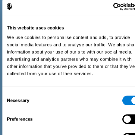
Tijdsinschattingstest
De Inschattingstest EST-II is gebaseerd op de Duration
This website uses cookies
Pattern Test (DPT) (Frota & Pereira, 2003). De testnemer
wordt gevraagd een lopende auditieve stimulus te
We use cookies to personalise content and ads, to provide
onderbreken om de exacte tijdsduur van de eerder
social media features and to analyse our traffic. We also sha
gepresenteerde stimulus te reproduceren. In het eerste deel
van de taak gaat de stimulus vergezeld van een bewegende
information about your use of our site with our social media,
afbeelding. Tijdens het tweede deel van de taak blijft de
advertising and analytics partners who may combine it with
afbeelding stilstaan.
other information that you’ve provided to them or that they’ve
collected from your use of their services.
Consent
Necessary
Selection
Preferences