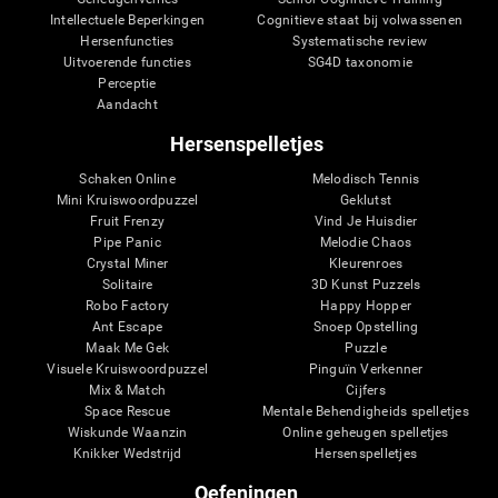
Intellectuele Beperkingen
Cognitieve staat bij volwassenen
Hersenfuncties
Systematische review
Uitvoerende functies
SG4D taxonomie
Perceptie
Aandacht
Hersenspelletjes
Schaken Online
Melodisch Tennis
Mini Kruiswoordpuzzel
Geklutst
Fruit Frenzy
Vind Je Huisdier
Pipe Panic
Melodie Chaos
Crystal Miner
Kleurenroes
Solitaire
3D Kunst Puzzels
Robo Factory
Happy Hopper
Ant Escape
Snoep Opstelling
Maak Me Gek
Puzzle
Visuele Kruiswoordpuzzel
Pinguïn Verkenner
Mix & Match
Cijfers
Space Rescue
Mentale Behendigheids spelletjes
Wiskunde Waanzin
Online geheugen spelletjes
Knikker Wedstrijd
Hersenspelletjes
Oefeningen