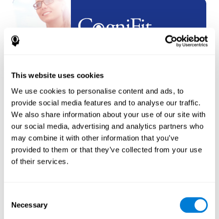
White Label
Partnerschappen
This website uses cookies
maak een
nieuw account
aan
We use cookies to personalise content and ads, to
provide social media features and to analyse our traffic.
We also share information about your use of our site with
our social media, advertising and analytics partners who
may combine it with other information that you’ve
provided to them or that they’ve collected from your use
Atleten
of their services.
een account aanmaken voor een
Consent
nieuwe atleet
Necessary
Selection
of
Maak een extra account aan voor een