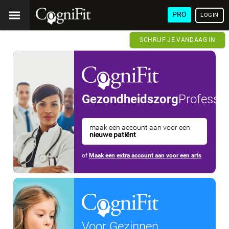
PRO
LOGIN
SCHRIJF JE VANDAAG IN
Gezondheidszorg
Professio
maak een account aan voor een
nieuwe patiënt
of
Maak een extra account aan voor een arts
Voor Gezinnen