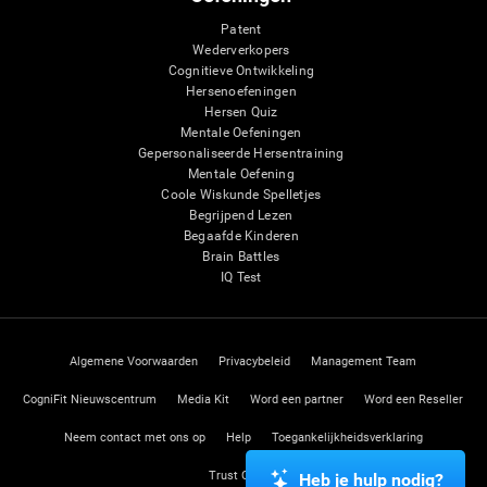
Patent
Wederverkopers
Cognitieve Ontwikkeling
Hersenoefeningen
Hersen Quiz
Mentale Oefeningen
Gepersonaliseerde Hersentraining
Mentale Oefening
Coole Wiskunde Spelletjes
Begrijpend Lezen
Begaafde Kinderen
Brain Battles
IQ Test
Algemene Voorwaarden
Privacybeleid
Management Team
CogniFit Nieuwscentrum
Media Kit
Word een partner
Word een Reseller
Neem contact met ons op
Help
Toegankelijkheidsverklaring
Trust Center
Heb je hulp nodig?