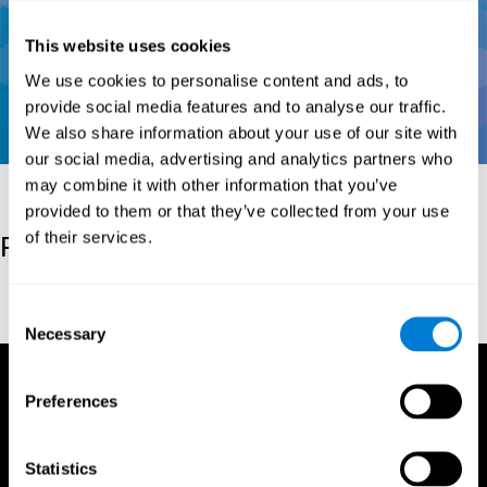
This website uses cookies
We use cookies to personalise content and ads, to
provide social media features and to analyse our traffic.
We also share information about your use of our site with
our social media, advertising and analytics partners who
may combine it with other information that you’ve
provided to them or that they’ve collected from your use
of their services.
Referentie
Conners, C. K (1989). Manual for Conners’ rating scales. North
Consent
Tonawanda, NY: Multi-Health Systems.
Necessary
Selection
Preferences
Statistics