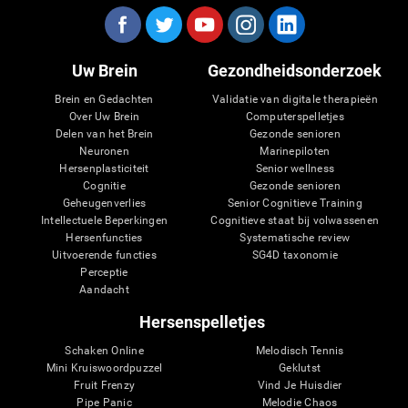
Uw Brein
Gezondheidsonderzoek
Brein en Gedachten
Validatie van digitale therapieën
Over Uw Brein
Computerspelletjes
Delen van het Brein
Gezonde senioren
Neuronen
Marinepiloten
Hersenplasticiteit
Senior wellness
Cognitie
Gezonde senioren
Geheugenverlies
Senior Cognitieve Training
Intellectuele Beperkingen
Cognitieve staat bij volwassenen
Hersenfuncties
Systematische review
Uitvoerende functies
SG4D taxonomie
Perceptie
Aandacht
Hersenspelletjes
Schaken Online
Melodisch Tennis
Mini Kruiswoordpuzzel
Geklutst
Fruit Frenzy
Vind Je Huisdier
Pipe Panic
Melodie Chaos