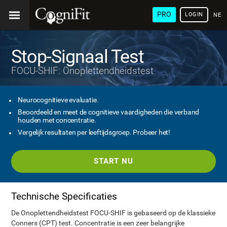
PRO
LOGIN
NED
Stop-Signaal Test
FOCU-SHIF: Onoplettendheidstest
Neurocognitieve evaluatie.
Beoordeeld en meet de cognitieve vaardigheden die verband
houden met concentratie.
Vergelijk resultaten per leeftijdsgroep. Probeer het!
START NU
Technische Specificaties
De Onoplettendheidstest FOCU-SHIF is gebaseerd op de klassieke
Conners (CPT) test. Concentratie is een zeer belangrijke