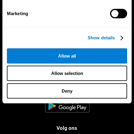
Marketing
Show details
Allow all
Allow selection
CogniFit App
Deny
Volg ons