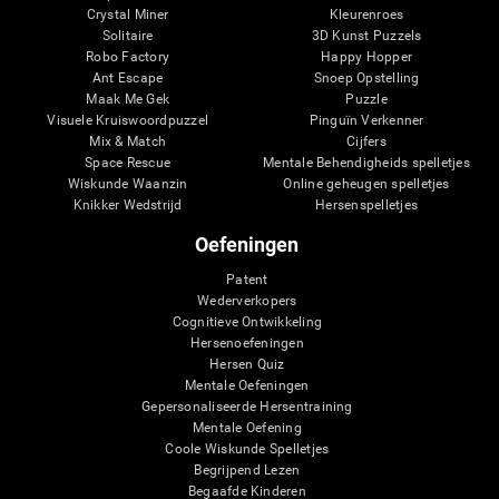
Crystal Miner
Kleurenroes
Solitaire
3D Kunst Puzzels
Robo Factory
Happy Hopper
Ant Escape
Snoep Opstelling
Maak Me Gek
Puzzle
Visuele Kruiswoordpuzzel
Pinguïn Verkenner
Mix & Match
Cijfers
Space Rescue
Mentale Behendigheids spelletjes
Wiskunde Waanzin
Online geheugen spelletjes
Knikker Wedstrijd
Hersenspelletjes
Oefeningen
Patent
Wederverkopers
Cognitieve Ontwikkeling
Hersenoefeningen
Hersen Quiz
Mentale Oefeningen
Gepersonaliseerde Hersentraining
Mentale Oefening
Coole Wiskunde Spelletjes
Begrijpend Lezen
Begaafde Kinderen