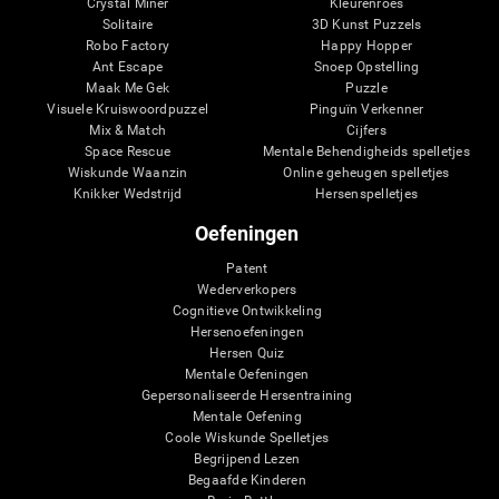
Crystal Miner
Kleurenroes
Solitaire
3D Kunst Puzzels
Robo Factory
Happy Hopper
Ant Escape
Snoep Opstelling
Maak Me Gek
Puzzle
Visuele Kruiswoordpuzzel
Pinguïn Verkenner
Mix & Match
Cijfers
Space Rescue
Mentale Behendigheids spelletjes
Wiskunde Waanzin
Online geheugen spelletjes
Knikker Wedstrijd
Hersenspelletjes
Oefeningen
Patent
Wederverkopers
Cognitieve Ontwikkeling
Hersenoefeningen
Hersen Quiz
Mentale Oefeningen
Gepersonaliseerde Hersentraining
Mentale Oefening
Coole Wiskunde Spelletjes
Begrijpend Lezen
Begaafde Kinderen