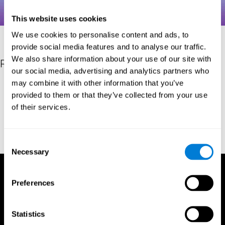
This website uses cookies
We use cookies to personalise content and ads, to
provide social media features and to analyse our traffic.
We also share information about your use of our site with
Referenties
our social media, advertising and analytics partners who
may combine it with other information that you’ve
Hooper, H. E. (1983). Hooper Visual Organization Test Manual.
provided to them or that they’ve collected from your use
Los Angeles, CA: Western Psychological Services.
of their services.
Merten, T. (2004). A Short Version of the Hooper Visual
Organization Test: Reliability and Validity. Applied
neuropsychology, 11(2), 99-102.
https://doi.org/10.1207/s15324826an1102_5
Consent
Necessary
Selection
Preferences
Statistics