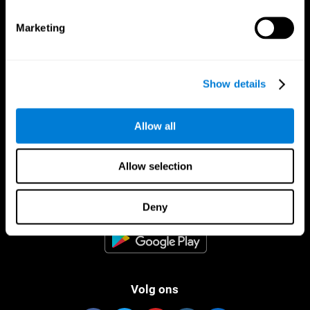
Marketing
Show details
Allow all
Allow selection
CogniFit App
Deny
Volg ons