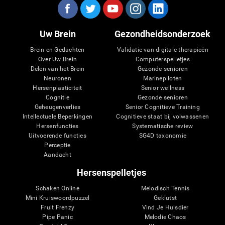
Uw Brein
Gezondheidsonderzoek
Brein en Gedachten
Validatie van digitale therapieën
Over Uw Brein
Computerspelletjes
Delen van het Brein
Gezonde senioren
Neuronen
Marinepiloten
Hersenplasticiteit
Senior wellness
Cognitie
Gezonde senioren
Geheugenverlies
Senior Cognitieve Training
Intellectuele Beperkingen
Cognitieve staat bij volwassenen
Hersenfuncties
Systematische review
Uitvoerende functies
SG4D taxonomie
Perceptie
Aandacht
Hersenspelletjes
Schaken Online
Melodisch Tennis
Mini Kruiswoordpuzzel
Geklutst
Fruit Frenzy
Vind Je Huisdier
Pipe Panic
Melodie Chaos