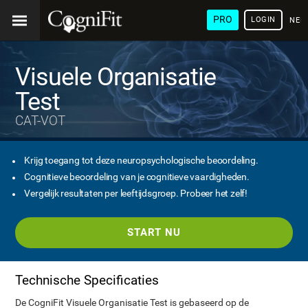
PRO
LOGIN
NED
Visuele Organisatie
Test
CAT-VOT
Krijg toegang tot deze neuropsychologische beoordeling.
Cognitieve beoordeling van je cognitieve vaardigheden.
Vergelijk resultaten per leeftijdsgroep. Probeer het zelf!
START NU
Technische Specificaties
De CogniFit Visuele Organisatie Test is gebaseerd op de