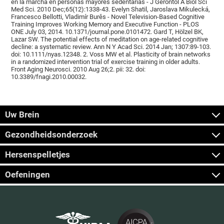
en la marcha en personas mayores sedentarias - J Gerontol A Biol Sci
Med Sci. 2010 Dec;65(12):1338-43. Evelyn Shatil, Jaroslava Mikulecká,
Francesco Bellotti, Vladimír Burěs - Novel Television-Based Cognitive
Training Improves Working Memory and Executive Function - PLOS
ONE July 03, 2014. 10.1371/journal.pone.0101472. Gard T, Hölzel BK,
Lazar SW. The potential effects of meditation on age-related cognitive
decline: a systematic review. Ann N Y Acad Sci. 2014 Jan; 1307:89-103.
doi: 10.1111/nyas.12348. 2. Voss MW et al. Plasticity of brain networks
in a randomized intervention trial of exercise training in older adults.
Front Aging Neurosci. 2010 Aug 26;2. pii: 32. doi:
10.3389/fnagi.2010.00032.
Uw Brein
Gezondheidsonderzoek
Hersenspelletjes
Oefeningen