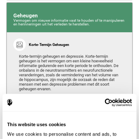
Geheugen
Vermogen om nieuwe informatie vast te houden of te manipuleren
en herinneringen uit het verleden te herstellen.
Korte-Termijn Geheugen
Korte-termijn geheugen en depressie. Korte-termijn
geheugen is het vermogen om een kleine hoeveelheid
informatie gedurende een korte periode te onthouden. De
onbalans in de neurotransmitters en neurofunctionele
veranderingen, zoals de vermindering van het volume van
de hippocampus, zijn mogelijk de oorzaak de reden dat
mensen met een depressie problemen met dit soort
geheugen ervaren.
Werkgeheugen
Werkgeheugen en depressie. Werkgeheugen is het
vermogen om de informatie vast te houden en te
This website uses cookies
gebruiken, die nodig is om complexe cognitieve taken te
voltooien, zoals taalbegrip, leren en redeneren. Studies
We use cookies to personalise content and ads, to
hebben aangetoond dat mensen met een depressie
consequent problemen vertonen als het gaat om het