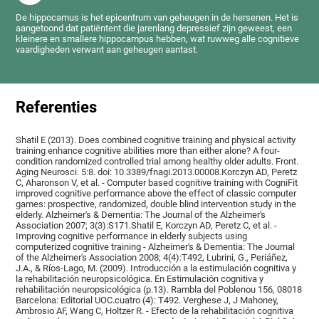
De hippocamus is het epicentrum van geheugen in de hersenen. Het is
aangetoond dat patiëntent die jarenlang depressief zijn geweest, een
kleinere en smallere hippocampus hebben, wat ruwweg alle cognitieve
vaardigheden verwant aan geheugen aantast.
Referenties
Shatil E (2013). Does combined cognitive training and physical activity
training enhance cognitive abilities more than either alone? A four-
condition randomized controlled trial among healthy older adults. Front.
Aging Neurosci. 5:8. doi: 10.3389/fnagi.2013.00008.Korczyn AD, Peretz
C, Aharonson V, et al. - Computer based cognitive training with CogniFit
improved cognitive performance above the effect of classic computer
games: prospective, randomized, double blind intervention study in the
elderly. Alzheimer's & Dementia: The Journal of the Alzheimer's
Association 2007; 3(3):S171.Shatil E, Korczyn AD, Peretz C, et al. -
Improving cognitive performance in elderly subjects using
computerized cognitive training - Alzheimer's & Dementia: The Journal
of the Alzheimer's Association 2008; 4(4):T492, Lubrini, G., Periáñez,
J.A., & Ríos-Lago, M. (2009). Introducción a la estimulación cognitiva y
la rehabilitación neuropsicológica. En Estimulación cognitiva y
rehabilitación neuropsicológica (p.13). Rambla del Poblenou 156, 08018
Barcelona: Editorial UOC.cuatro (4): T492. Verghese J, J Mahoney,
Ambrosio AF, Wang C, Holtzer R. - Efecto de la rehabilitación cognitiva