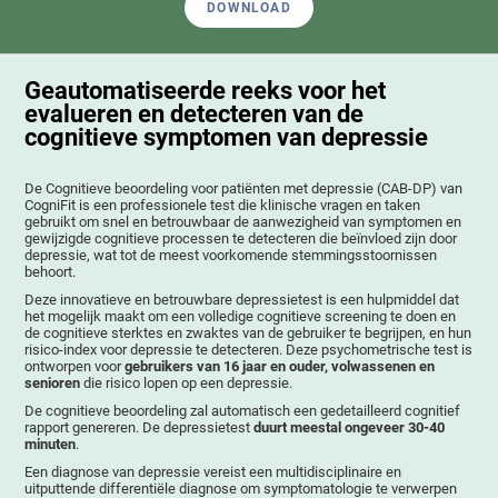
DOWNLOAD
Geautomatiseerde reeks voor het
evalueren en detecteren van de
cognitieve symptomen van depressie
De Cognitieve beoordeling voor patiënten met depressie (CAB-DP) van
CogniFit is een professionele test die klinische vragen en taken
gebruikt om snel en betrouwbaar de aanwezigheid van symptomen en
gewijzigde cognitieve processen te detecteren die beïnvloed zijn door
depressie, wat tot de meest voorkomende stemmingsstoornissen
behoort.
Deze innovatieve en betrouwbare depressietest is een hulpmiddel dat
het mogelijk maakt om een volledige cognitieve screening te doen en
de cognitieve sterktes en zwaktes van de gebruiker te begrijpen, en hun
risico-index voor depressie te detecteren. Deze psychometrische test is
ontworpen voor
gebruikers van 16 jaar en ouder, volwassenen en
senioren
die risico lopen op een depressie.
De cognitieve beoordeling zal automatisch een gedetailleerd cognitief
rapport genereren. De depressietest
duurt meestal ongeveer 30-40
minuten
.
Een diagnose van depressie vereist een multidisciplinaire en
uitputtende differentiële diagnose om symptomatologie te verwerpen