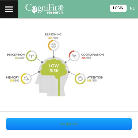
LOGIN
NE
Begin nu