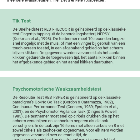
meerdere evaluatietaken. Hier ziet u enkele voorbeelden:
Tik Test
De Snelheidstest REST-HECOOR is geïnspireerd op de klassieke
test Fingertip tapping uit de beoordelingsbatterij NEPSY
(Korkman et al., 1998). De testnemer moet 10 seconden lang zo
snel mogelijk met de muis, of met een vinger bij gebruik van een
touch-screen toestel, in een afgebakend gebied op het scherm
blijven klikken. De gegevens worden verzameld als het aantal
klikken gedurende de toegewezen tijd, het aantal klikken binnen
het afgebakende gebied en het aantal klikken daarbuiten.
Psychomotorische Waakzaamheidstest
De Resolutie Test REST-SPER is geïnspireerd op de klassieke
paradigma's Go/No Go Task (Gordon & Caramazza, 1982),
Continuous Performance Test (Conners, 1989; Epstein et al.,
2001), en de Psychomotor Vigilance Task (Dinges & Powell,
1985). De testnemer moet snel op cirkels drukken die op het
scherm verschijnen en zeshoeken negeren als die ook
verschijnen. In de taak zijn 16 items met alleen cirkels en 8 met
zowel cirkels als zeshoeken opgenomen. Voor elk item worden
gegevens verzameld over de reactietijd, de
reactienauwkeurigheid en de afstand van de cursor tot het