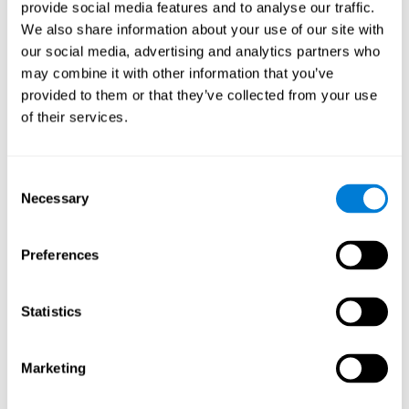
provide social media features and to analyse our traffic.
effectief uitvoeren van taken waarvoor werkgeheugen
nodig is.
We also share information about your use of our site with
our social media, advertising and analytics partners who
may combine it with other information that you’ve
provided to them or that they’ve collected from your use
Coördinatie
of their services.
Vermogen om precieze en georganiseerde bewegingen efficiënt uit
te voeren.
Consent
Necessary
Selection
Hand-oog Coördinatie
Hand-oog coördinatie en depressie. Hand-oog coördinatie
is het vermogen dat het mogelijk maakt om motorische
Preferences
taken die visuele feedback vereisen, efficiënt uit te
voeren. Wanneer deze vaardigheid wijzigt, zoals vaak het
geval is bij depressie, is een zekere mate van
onhandigheid en gebrek aan motorische controle
Statistics
normaal. Sommige studies tonen aan dat deze wijziging in
hand-oog coördinatie bij patiënten met een depressie kan
worden veroorzaakt door een tekort aan dopamine.
Marketing
Reactietijd