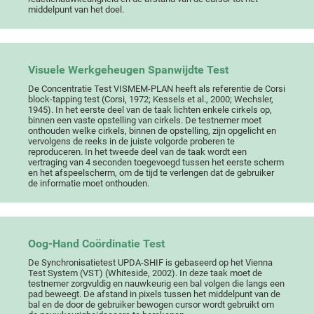
middelpunt van het doel.
Visuele Werkgeheugen Spanwijdte Test
De Concentratie Test VISMEM-PLAN heeft als referentie de Corsi
block-tapping test (Corsi, 1972; Kessels et al., 2000; Wechsler,
1945). In het eerste deel van de taak lichten enkele cirkels op,
binnen een vaste opstelling van cirkels. De testnemer moet
onthouden welke cirkels, binnen de opstelling, zijn opgelicht en
vervolgens de reeks in de juiste volgorde proberen te
reproduceren. In het tweede deel van de taak wordt een
vertraging van 4 seconden toegevoegd tussen het eerste scherm
en het afspeelscherm, om de tijd te verlengen dat de gebruiker
de informatie moet onthouden.
Oog-Hand Coördinatie Test
De Synchronisatietest UPDA-SHIF is gebaseerd op het Vienna
Test System (VST) (Whiteside, 2002). In deze taak moet de
testnemer zorgvuldig en nauwkeurig een bal volgen die langs een
pad beweegt. De afstand in pixels tussen het middelpunt van de
bal en de door de gebruiker bewogen cursor wordt gebruikt om