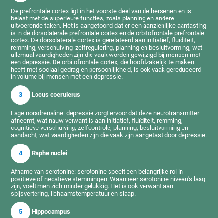
De prefrontale cortex ligt in het voorste deel van de hersenen en is
belast met de superieure functies, zoals planning en andere
uitvoerende taken. Het is aangetoond dat er een aanzienlijke aantasting
is in de dorsolaterale prefrontale cortex en de orbitofrontale prefrontale
cortex. De dorsolaterale cortex is gerelateerd aan initiatief, fluïditeit,
remming, verschuiving, zelfregulering, planning en besluitvorming, wat
allemaal vaardigheden zijn die vaak worden gewijzigd bij mensen met
een depressie. De orbitofrontale cortex, die hoofdzakelijk te maken
heeft met sociaal gedrag en persoonlijkheid, is ook vaak gereduceerd
in volume bij mensen met een depressie.
3
Locus coerulerus
Lage noradrenaline: depressie zorgt ervoor dat deze neurotransmitter
afneemt, wat nauw verwant is aan initiatief, fluïditeit, remming,
cognitieve verschuiving, zelfcontrole, planning, besluitvorming en
aandacht, wat vaardigheden zijn die vaak zijn aangetast door depressie.
4
Raphe nuclei
Afname van serotonine: serotonine speelt een belangrijke rol in
positieve of negatieve stemmingen. Waanneer serotonine niveau's laag
zijn, voelt men zich minder gelukkig. Het is ook verwant aan
spijsvertering, lichaamstemperatuur en slaap.
5
Hippocampus