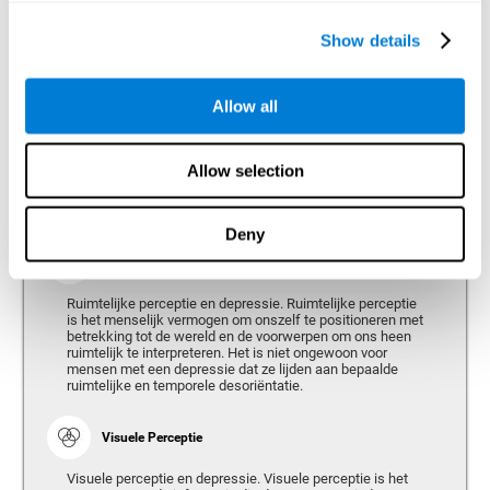
Reactietijd en depressie. Reactietijd verwijst naar de tijd
tussen wanneer we iets waarnemen en wanneer we
Show details
reageren op de prikkel. Mensen met depressie vertonen
vaak een slechte reactietijd.
Allow all
Allow selection
Perceptie
Vermogen om de stimuli uit je omgeving te interpreteren.
Deny
Ruimtelijke Perceptie
Ruimtelijke perceptie en depressie. Ruimtelijke perceptie
is het menselijk vermogen om onszelf te positioneren met
betrekking tot de wereld en de voorwerpen om ons heen
ruimtelijk te interpreteren. Het is niet ongewoon voor
mensen met een depressie dat ze lijden aan bepaalde
ruimtelijke en temporele desoriëntatie.
Visuele Perceptie
Visuele perceptie en depressie. Visuele perceptie is het