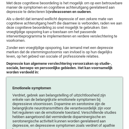
Met deze cognitieve beoordeling is het mogelijk om op een betrouwbare
manier de symptomen en cognitieve achteruitgang gerelateerd aan
depressie te detecteren bij
volwassenen en ouderen
.
Als u denkt dat iemand wellicht depressie of een zekere mate van
cognitieve achteruitgang heeft die daarmee is verbonden, raden we aan
deze cognitieve beoordeling zo snel mogelijk te gebruiken. Een
vroegtijdige opsporing kan u toestaan om het passende
interventieprogramma te implementeren en verdere verslechtering te
voorkomen.
Zonder een vroegtijdige opsporing, kan iemand met een depressie
merken dat de stemmingsstoornis van invloed is op hun dagelijks
leven, op het gebied van sociale of professionele relaties.
Depressie kan algemene verslechtering veroorzaken op studie-,
sociale, beroeps-en persoonlijke gebieden. Het kan voornamelijk
worden verdeeld in:
Emotionele symptomen
Verdriet, gebrek aan belangstelling of uitzichtloosheid zijn
enkele van de belangrijkste emotionele symptomen bij
depressieve stoornissen. Dopamine en serotonine zijn de
belangrijkste neurotransmitters die verantwoordelijk zijn voor
het reguleren van de emotionele toestand. Verschillende studies
hebben aangetoond dat verminderde dopaminergische en
serotonergische activiteit kunnen worden gerelateerd aan
depressie, en depressieve symptomen zoals verdriet of apathie