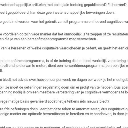
wetenschappelijke artikelen met collegiale toetsing gepubliceerd? En hoeveel?
heeft gepubliceerd, kan deze geen wetenschappelijke beweringen doen.
die geclaimd worden voor het gebruik van dit programma en hoeveel cognitieve v
ordelen op zo‘n vage manier dat het onmogelijk is te zeggen of ze resultaten o
aten die je van een hersenfitnessprogramma mag verwachten.
 van je hersenen of welke cognitieve vaardigheden je oefent, en geeft het een 
 hersenfitnessprogramma, is of de training die het biedt werkelijk verbetering in
treffendheid ervan te meten, dient een hersenfitnessprogramma persoonlijke ev
f.
n biedt het advies over hoeveel uur per week en dagen per week je het moet ge
 pil. Je moet de oefeningen regelmatig doen om er profijt van te hebben. Dus z
spanning nodig is om een meetbare verbetering van je cognitieve vermogens te be
 regelmatige basis gevarieerd zodat het je telkens iets nieuws biedt?
fde oefeningen doen, leert het deze taken te automatiseren; dus cognitieve oplei
e enige manier om optimale hersenfitness te bereiken en te handhaven, is door je
d om je uit te dagen en te motiveren, of voelt het alsof het gemakkelijk zal wor