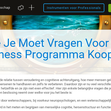
nschap
Instrumenten voor Professionals
e Je Moet Vragen Voor
tness Programma Koo
e relatie tussen veroudering en cognitieve achteruitgang, hoe meer mensen geï
ersenen te handhaven en zelfs te verbeteren. Daardoor zijn er nu veel verschi
 hetzelfde en ze zijn niet even effectief. Hier zijn enkele belangrijke vragen die 
 beslissing neemt over welke voor jou het beste is:
door wetenschappers, bij voorkeur neuropsychologen, en een wetenschappeli
 in het meten en begrijpen van menselijke cognitie, hersenstructuur en functie