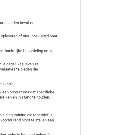
aardigheden bevat de
pleveren of niet. Zoek altijd naar
onafhankelijke beoordeling om je
 je dagelijkse leven zal
aluaties te bieden die
bruiken?
oek een programma dat specifieke
reiken en in stand te houden.
ding training die repetitief is,
 voortdurend bloot te stellen aan
den zodra je het hebt geleerd?