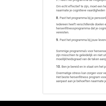
Om echt effectief te zijn, moet een 
naarmate je cognitieve vaardigheden 
Past het programma bij je persoonl
Iedereen heeft verschillende doelen 
hersenfitnessprogramma dat je cogni
vereisten.
Past het programma bij jouw levens
Sommige programma's voor hersenoefen
zijn misschien te geleidelijk en niet
moeilijkheidsgraad van de taken aanpa
Ben je bereid en in staat om het 
Overmatige stress kan zorgen voor ve
Het beste hersenfitness program voor j
aanpast aan je behoeften naarmate je