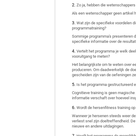
Zo ja, hebben die wetenschappers 
Als een wetenschapper geen artikel 
Wat zijn de specifieke voordelen 
programmatraining?
Sommige programma's presenteren de vo
specifieke informatie over de result
Vertelt het programma je welk deel
vooruitgang te meten?
Het belangrijkste om te weten over een
produceren. Om daadwerkelijk de doel
gescheiden zijn van de oefeningen zel
Is het programma gestructureerd e
Cognitieve training is geen magische
informatie verschaft over hoeveel in
Wordt de hersenfitness training op
Wanneer je hersenen steeds weer dezel
verliest snel zijn doeltreffendheid. D
nieuwe en andere uitdagingen.
Heeft het programma de mogelijkhei