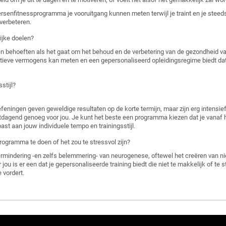
hersenfitnessprogramma je vooruitgang kunnen meten terwijl je traint en je stee
verbeteren.
ijke doelen?
en behoeften als het gaat om het behoud en de verbetering van de gezondheid 
tieve vermogens kan meten en een gepersonaliseerd opleidingsregime biedt dat
stijl?
ingen geven geweldige resultaten op de korte termijn, maar zijn erg intensief 
 uitdagend genoeg voor jou. Je kunt het beste een programma kiezen dat je vanaf
st aan jouw individuele tempo en trainingsstijl.
programma te doen of het zou te stressvol zijn?
rmindering -en zelfs belemmering- van neurogenese, oftewel het creëren van n
ou is er een dat je gepersonaliseerde training biedt die niet te makkelijk of te st
 vordert.