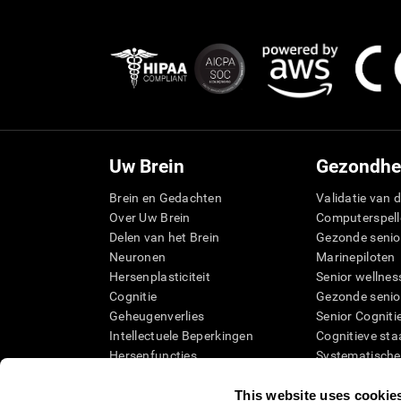
Uw Brein
Gezondhe
Brein en Gedachten
Validatie van d
Over Uw Brein
Computerspell
Delen van het Brein
Gezonde senio
Neuronen
Marinepiloten
Hersenplasticiteit
Senior wellnes
Cognitie
Gezonde senio
Geheugenverlies
Senior Cogniti
Intellectuele Beperkingen
Cognitieve sta
Hersenfuncties
Systematische
Uitvoerende functies
SG4D taxonom
This website uses cookie
Perceptie