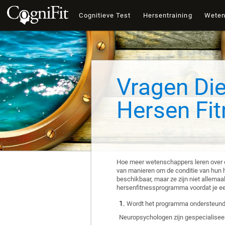
Cognitieve Test
Hersentraining
Wete
Vragen Di
Hersen Fi
Hoe meer wetenschappers leren over d
van manieren om de conditie van hun h
beschikbaar, maar ze zijn niet allemaal
hersenfitnessprogramma voordat je een
Wordt het programma ondersteund 
Neuropsychologen zijn gespecialiseerd