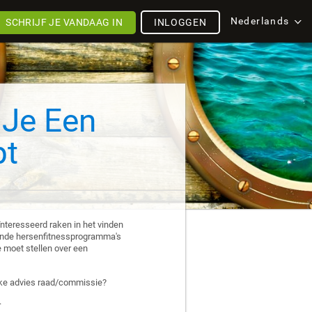
Nederlands
SCHRIJF JE VANDAAG IN
INLOGGEN
 Je Een
pt
nteresseerd raken in het vinden
llende hersenfitnessprogramma's
je moet stellen over een
jke advies raad/commissie?
.