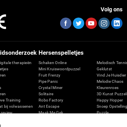
Volg ons
idsonderzoek
Hersenspelletjes
igitale therapieën
Schaken Online
Melodisch Tenni
etjes
Mini Kruiswoordpuzzel
Geklutst
ren
Fruit Frenzy
Vind Je Huisdier
Pipe Panic
Melodie Chaos
s
Crystal Miner
Kleurenroes
ren
Solitaire
3D Kunst Puzzel
eve Training
Robo Factory
Happy Hopper
at bij volwassenen
Ant Escape
Snoep Opstellin
 review
Maak Me Gek
Puzzle
ie
Visuele Kruiswoordpuzzel
Pinguïn Verkenn
s
Mix & Match
Cijfers