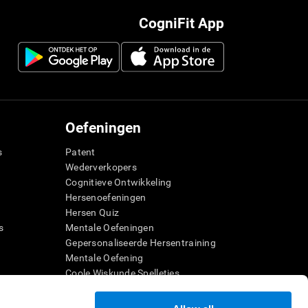
CogniFit App
Oefeningen
s
Patent
Wederverkopers
Cognitieve Ontwikkeling
Hersenoefeningen
Hersen Quiz
s
Mentale Oefeningen
Gepersonaliseerde Hersentraining
g
Mentale Oefening
Coole Wiskunde Spelletjes
er
Begrijpend Lezen
Begaafde Kinderen