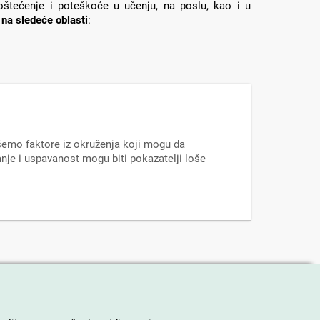
štećenje i poteškoće u učenju, na poslu, kao i u
 na sledeće oblasti
:
šemo faktore iz okruženja koji mogu da
nje i uspavanost mogu biti pokazatelji loše