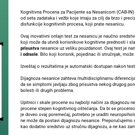
Kognitivna Procena za Pacijente sa Nesanicom (CAB-IN) C
od seta zadataka i vežbi koje imaju za cilj da brzo i prec
disfunkcije kognitivnih procesa, koji prate nesanicu.
Ovaj inovativni onlajn test za nesanicu je naučno sredstv
koji može da utvrdi korisnikove kognitivne prednosti i sl
prisustva
nesanice uz veliku pouzdanost. Ovaj test je n
i odrasle
. Bilo koji korisnik, pojedinac ili stručnjak, mo
Izveštaj o rezultatima je automatski dostupan nakon test
Dijagnoza nesanice zahteva multidisciplinarnu diferencij
da se simptomi javljaju zbog prisustva nekog drugog po
bolesti ili drugih problema.
Upitnici i skale procene su najbolji načini za dijagnozu n
procene stepen kognitivnog oštećanja. Da bi se procenio
je doveo ovaj poremećaj, potrebno je uraditi neuropsihol
ne može da postavi dijagnozu nesanice. Preporučujemo d
kao dodatno sredstvo uz stručnu dijagnozu, a ne kao za