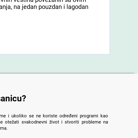
nja, na jedan pouzdan i lagodan
sanicu?
eme i ukoliko se ne koriste određeni programi kao
otežati svakodnevni život i stvoriti probleme na
jima.