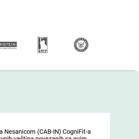
sa Nesanicom (CAB-IN) CogniFit-a
vnih veština povezanih sa ovim