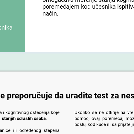
poremećajem kod učesnika ispitiva
način.
snika
e preporučuje da uradite test za ne
i kognitivnog oštećenja koje
Ukoliko se ne otkrije na vr
 starijih odraslih osoba
.
pomoć, ovaj poremećaj može 
poslu, kod kuće ili sa prijatel
anice ili određenog stepena