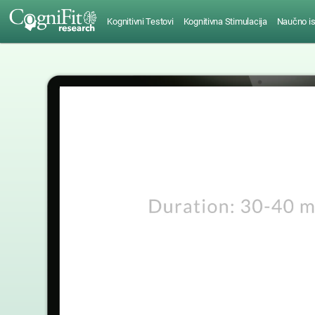
Kognitivni Testovi
Kognitivna Stimulacija
Naučno is