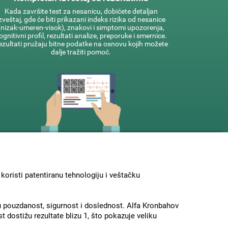
Kada završite test za nesanicu, dobićete detaljan
zveštaj, gde će biti prikazani indeks rizika od nesanice
(nizak-umeren-visok), znakovi i simptomi upozorenja,
ognitivni profil, rezultati analize, preporuke i smernice.
ezultati pružaju bitne podatke na osnovu kojih možete
dalje tražiti pomoć.
oristi patentiranu tehnologiju i veštačku
u pouzdanost, sigurnost i doslednost. Alfa Kronbahov
t dostižu rezultate blizu 1, što pokazuje veliku