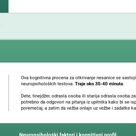
Ova kognitivna procena za otkrivanje nesanice se sastoji
neuropsiholoških testova.
Traje oko 30-40 minuta
.
Dete, tinejdžer, odrasla osoba ili starija odrasla osoba z
potrebno da odgovori na pitanja iz upitnika kako bi se isp
poremećaj, a zatim da vežba onlajn uz vežbe i zadatke kak
Neuropsihološki faktori i kognitivni profil