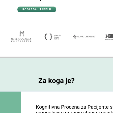
POGLEDAJ TABELU
Za koga je?
Kognitivna Procena za Pacijente 
omogućava merenje stanja kogniti