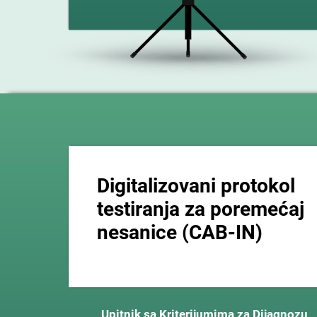
Digitalizovani protokol
testiranja za poremećaj
nesanice (CAB-IN)
Upitnik sa Kriterijumima za Dijagnozu