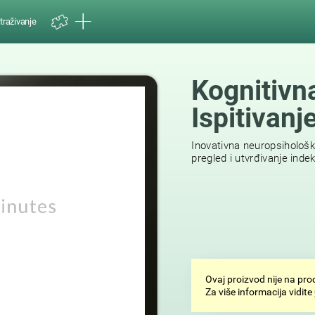
traživanje
Kognitivn
Ispitivan
29
reviews
Inovativna neuropsihološ
pregled i utvrđivanje ind
Ovaj proizvod nije na pr
Za više informacija vidite