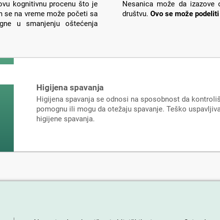
ovu kognitivnu procenu što je
Nesanica može da izazove o
in se na vreme može početi sa
društvu.
Ovo se može podeliti
ne u smanjenju oštećenja
Higijena spavanja
Higijena spavanja se odnosi na sposobnost da kontroli
pomognu ili mogu da otežaju spavanje. Teško uspavljiva
higijene spavanja.