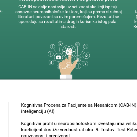
CAB-IN se dalje nastavlja uz set zadataka koji ispituju
M-
osnovne neuropsihološke faktore, koji su prema stručnoj
i
literaturi, povezani sa ovim poremećajem. Rezultati se
upoređuju sa rezultatima drugih korisnika istog pola i
k
starosti.
R
Kognitivna Procena za Pacijente sa Nesanicom (CAB-IN) k
inteligenciju (AI).
Kognitivni profil u neuropsihološkom izveštaju ima velik
koeficijent dostiže vrednost od oko .9. Testovi Test-Retes
pouzdanost i preciznost.