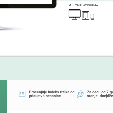
MULTI-PLATFORMA
Procenjuje indeks rizika od
Za decu od 7 go
prisustva nesanice
starije, tinejdž