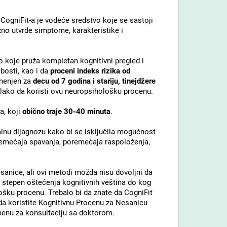
ogniFit-a je vodeće sredstvo koje se sastoji
izno utvrde simptome, karakteristike i
o koje pruža kompletan kognitivni pregled i
abosti, kao i da
proceni indeks rizika od
amenjen za
decu od 7 godina i stariju, tinejdžere
že lako da koristi ovu neuropsihološku procenu.
a, koji
obično traje 30-40 minuta
.
alnu dijagnozu kako bi se isključila mogućnost
remećaja spavanja, poremećaja raspoloženja,
esanice, ali ovi metodi možda nisu dovoljni da
 stepen oštećenja kognitivnih veština do kog
ošku procenu. Trebalo bi da znate da CogniFit
a koristite Kognitivnu Procenu za Nesanicu
menu za konsultaciju sa doktorom.