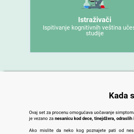
Istraživači
Ispitivanje kognitivnih veština uče
studije
Kada s
Ovaj set za procenu omogućava uočavanje simptoma 
je vezano za
nesanicu kod dece, tinejdžera, odraslih i
Ako mislite da neko kog poznajete pati od nes