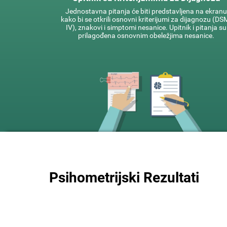
Jednostavna pitanja će biti predstavljena na ekranu
kako bi se otkrili osnovni kriterijumi za dijagnozu (DS
IV), znakovi i simptomi nesanice. Upitnik i pitanja su
prilagođena osnovnim obeležjima nesanice.
Psihometrijski Rezultati