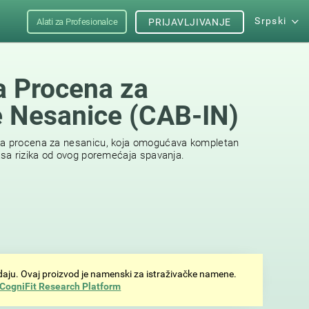
Srpski
Alati za Profesionalce
PRIJAVLJIVANJE
a Procena za
je Nesanice (CAB-IN)
ka procena za nesanicu, koja omogućava kompletan
eksa rizika od ovog poremećaja spavanja.
odaju. Ovaj proizvod je namenski za istraživačke namene.
CogniFit Research Platform