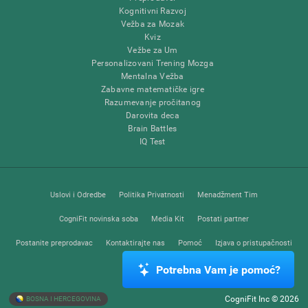
Kognitivni Razvoj
Vežba za Mozak
Kviz
Vežbe za Um
Personalizovani Trening Mozga
Mentalna Vežba
Zabavne matematičke igre
Razumevanje pročitanog
Darovita deca
Brain Battles
IQ Test
Uslovi i Odredbe
Politika Privatnosti
Menadžment Tim
CogniFit novinska soba
Media Kit
Postati partner
Postanite preprodavac
Kontaktirajte nas
Pomoć
Izjava o pristupačnosti
Centar poverenja
Potrebna Vam je pomoć?
CogniFit Inc © 2026
BOSNA I HERCEGOVINA