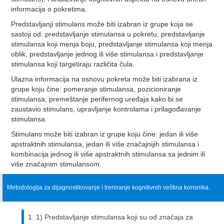
informacija o pokretima.
Predstavljanji stimulans može biti izabran iz grupe koja se
sastoji od: predstavljanje stimulansa u pokretu, predstavljanje
stimulansa koji menja boju, predstavljanje stimulansa koji menja
oblik, predstavljanje jednog ili više stimulansa i predstavljanje
stimulansa koji targetiraju različita čula.
Ulazna informacija na osnovu pokreta može biti izabrana iz
grupe koju čine: pomeranje stimulansa, pozicioniranje
stimulansa, premeštanje perifernog uređaja kako bi se
zaustavio stimulans, upravljanje kontrolama i prilagođavanje
stimulansa.
Stimulans može biti izabran iz grupe koju čine: jedan ili više
apstraktnih stimulansa, jedan ili više značajnijih stimulansa i
kombinacija jednog ili više apstraktnih stimulansa sa jednim ili
više značajnim stimulansom.
Metodologija za dijagnostikovanje i treniranje kognitivnih veština korisnika.
1) Predstavljanje stimulansa koji su od značaja za