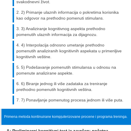
svakodnevni život.
2) Primanje ulaznih informacija o pokretima korisnika
kao odgovor na prethodno pomenuti stimulans.
3) Analiziranje kognitivnog aspekta prethodno
pomenutih ulaznih informacija za dijagnozu.
4) Interpolacija odnosno umetanje prethodno
pomenutih analiziranih kognitivnih aspekata u primenljive
kognitivnih veštine.
5) Podešavanje pomenutih stimulansa u odnosu na
pomenute analizirane aspekte.
6) Biranje jednog ili više zadataka za treniranje
prethodno pomenutih kognitivnih veština.
7) Ponavljanje pomenutog procesa jednom ili više puta.
Primena metoda kontinuirane kompjuterizovane procene i programa treninga.