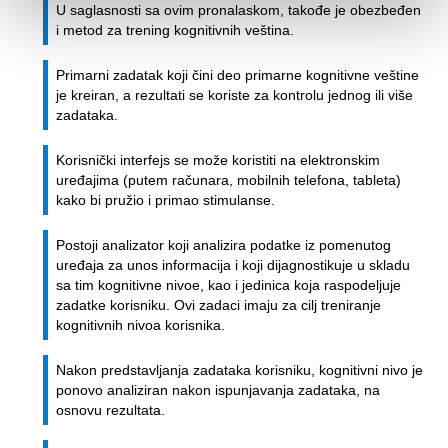
U saglasnosti sa ovim pronalaskom, takođe je obezbeđen
i metod za trening kognitivnih veština.
Primarni zadatak koji čini deo primarne kognitivne veštine
je kreiran, a rezultati se koriste za kontrolu jednog ili više
zadataka.
Korisnički interfejs se može koristiti na elektronskim
uređajima (putem računara, mobilnih telefona, tableta)
kako bi pružio i primao stimulanse.
Postoji analizator koji analizira podatke iz pomenutog
uređaja za unos informacija i koji dijagnostikuje u skladu
sa tim kognitivne nivoe, kao i jedinica koja raspodeljuje
zadatke korisniku. Ovi zadaci imaju za cilj treniranje
kognitivnih nivoa korisnika.
Nakon predstavljanja zadataka korisniku, kognitivni nivo je
ponovo analiziran nakon ispunjavanja zadataka, na
osnovu rezultata.