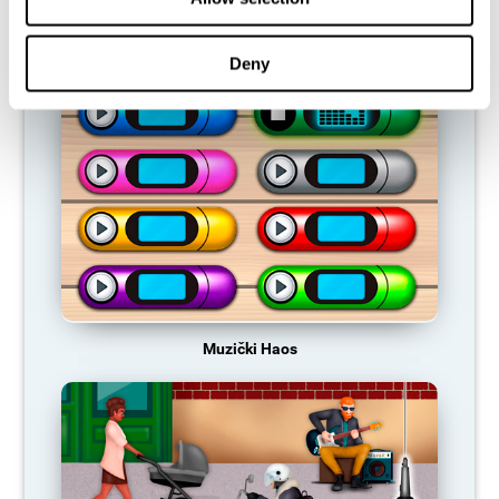
PREPORUČENE IGRICE
Deny
Muzički Haos