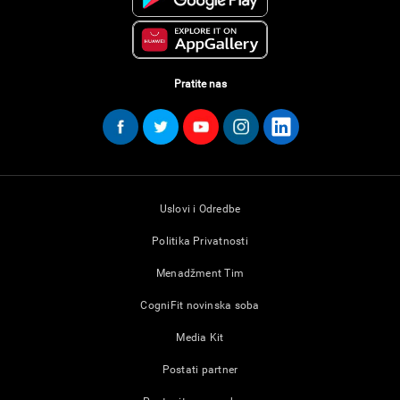
Pratite nas
Uslovi i Odredbe
Politika Privatnosti
Menadžment Tim
CogniFit novinska soba
Media Kit
Postati partner