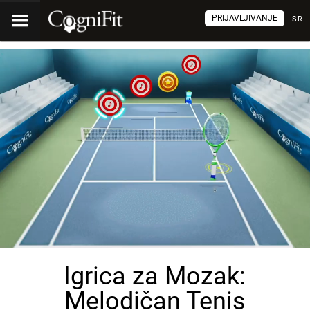
PRIJAVLJIVANJE
SR
Igrica za Mozak:
Melodičan Tenis