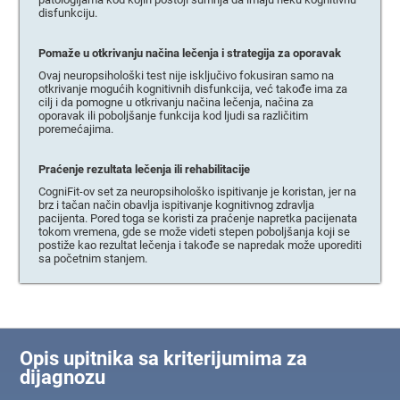
disfunkciju.
Pomaže u otkrivanju načina lečenja i strategija za oporavak
Ovaj neuropsihološki test nije isključivo fokusiran samo na
otkrivanje mogućih kognitivnih disfunkcija, već takođe ima za
cilj i da pomogne u otkrivanju načina lečenja, načina za
oporavak ili poboljšanje funkcija kod ljudi sa različitim
poremećajima.
Praćenje rezultata lečenja ili rehabilitacije
CogniFit-ov set za neuropsihološko ispitivanje je koristan, jer na
brz i tačan način obavlja ispitivanje kognitivnog zdravlja
pacijenta. Pored toga se koristi za praćenje napretka pacijenata
tokom vremena, gde se može videti stepen poboljšanja koji se
postiže kao rezultat lečenja i takođe se napredak može uporediti
sa početnim stanjem.
Opis upitnika sa kriterijumima za
dijagnozu