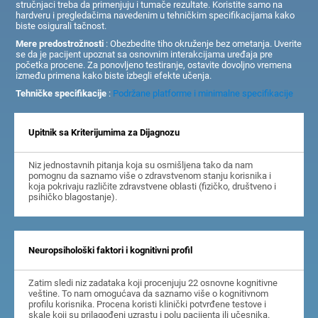
stručnjaci treba da primenjuju i tumače rezultate. Koristite samo na
hardveru i pregledačima navedenim u tehničkim specifikacijama kako
biste osigurali tačnost.
Mere predostrožnosti
: Obezbedite tiho okruženje bez ometanja. Uverite
se da je pacijent upoznat sa osnovnim interakcijama uređaja pre
početka procene. Za ponovljeno testiranje, ostavite dovoljno vremena
između primena kako biste izbegli efekte učenja.
Tehničke specifikacije
:
Podržane platforme i minimalne specifikacije
Upitnik sa Kriterijumima za Dijagnozu
Niz jednostavnih pitanja koja su osmišljena tako da nam
pomognu da saznamo više o zdravstvenom stanju korisnika i
koja pokrivaju različite zdravstvene oblasti (fizičko, društveno i
psihičko blagostanje).
Neuropsihološki faktori i kognitivni profil
Zatim sledi niz zadataka koji procenjuju 22 osnovne kognitivne
veštine. To nam omogućava da saznamo više o kognitivnom
profilu korisnika. Procena koristi klinički potvrđene testove i
skale koji su prilagođeni uzrastu i polu pacijenta ili učesnika.