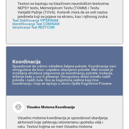
Testovi se baziraju na klasičnom neurološkim testovima:
NEPSY testu, Memorijskom Testu (TOMM) i Testu
Varijabli Pažnje (TOVA). Korisnik mora da se seti naziva
predmeta koji se pojave na ekranu, kao i njihovog zvuka.
Test Dešifrovanja VIPER-NAM
Identifikovanje Test COM-NAM
Istraživanje Test REST-COM
Koordinacija
Sposobnost da vršimo određene željene pokrete. Koordinacija nam
omogućava da brzo i uspešno obavljamo pokrete. Mali mozak je
moždana struktura odgovorna za koordinaciju pokreta: hodanje,
držanje čaše u ruci ili plesanje. Omogućava sklad između naših
pokreta i naših čula. Ovo su kognitivne veštine koje čine
koordinaciju i koje se ispituju u okviru Opšte Kognitivne Procene.
Vizuelno Motorna Koordinacija
Vizuelno motorna koordinacija je sposobnost obavljanja
aktivnosti koje zahtevaju istovremenu upotrebu vida i
ruku. Testovi kojima se meri Vizuelno motorna