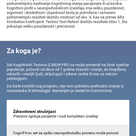
psihometrijsko ispitivanje kognitivnog stanja pacijenata ili učesnika.
Kognitivni profil u neuropsihološkom izveštaju ima veliku pouzdanost,
sigurnost i doslednost. Uspešnost testa je potvrđena i ostvareni
psihometrijski rezultati dostižu vrednost od oko .9, kao na primer Alfa
Kronbahov koeficijent. Testovi Test-Retest dostižu rezultate blizu 1, što
pokazuje veliku pouzdanost i preciznost.
Za koga je?
Set Kognitivnih Testova (CAB)® PRO se može primeniti na širok spektar
populacije, počevši od dece od 7 godina starosti i starije, do tinejdžera,
odraslih i starijih ljudi, uključujući i zdrave osobe ili one sa nekom
patologijom.
Da biste koristili ovaj program, nije vam potrebno prethodno znanje iz
neuronauke ili tehnologije. Namenjen je sledećim korisnicima:
Zdravstveni stručnjaci
Precizno ispituje pacijente i nudi kompletan izveštaj
CogniFit-ov set za opštu neuropsihološku procenu može pomoći