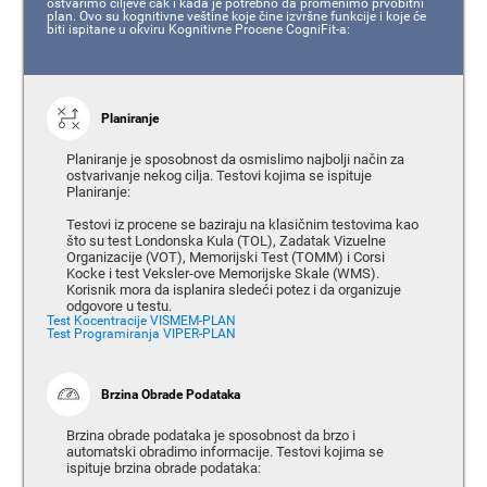
ostvarimo ciljeve čak i kada je potrebno da promenimo prvobitni
plan. Ovo su kognitivne veštine koje čine izvršne funkcije i koje će
biti ispitane u okviru Kognitivne Procene CogniFit-a:
Planiranje
Planiranje je sposobnost da osmislimo najbolji način za
ostvarivanje nekog cilja. Testovi kojima se ispituje
Planiranje:
Testovi iz procene se baziraju na klasičnim testovima kao
što su test Londonska Kula (TOL), Zadatak Vizuelne
Organizacije (VOT), Memorijski Test (TOMM) i Corsi
Kocke i test Veksler-ove Memorijske Skale (WMS).
Korisnik mora da isplanira sledeći potez i da organizuje
odgovore u testu.
Test Kocentracije VISMEM-PLAN
Test Programiranja VIPER-PLAN
Brzina Obrade Podataka
Brzina obrade podataka je sposobnost da brzo i
automatski obradimo informacije. Testovi kojima se
ispituje brzina obrade podataka: