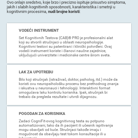
Ovo onlajn sredstvo, koje brzo i precizno ispituje prisustvo simptoma,
jakih i slabih kognitivnih sposobnosti, karakteristika i smetnji u
kognitivnim procesima,
nudi brojne koristi
:
VODEĆI INSTRUMENT
Set Kognitivnih Testova (CAB)® PRO je profesionalni alat
koji su stvorili stručnjaci u oblasti neuropsihologije.
Kognitivni testovi su patentirani i klinički potvrđeni. Ovaj
vodeći instrument koriste i članovi naučne zajednice,
uključujući univerzitete i medicinske centre širom sveta.
LAK ZA UPOTREBU
Bilo koji stručnjak (istraživač, doktor, psiholog, itd.) može da
koristi ovu neuropsihološku procenu bez prethodnog znanja
i iskustva u neuronauci i tehnologiji. Interaktivni format
omogućava laku kontrolu korisnika. Ipak, stručnjak bi
trebalo da pregleda rezultate i utvrdi dijagnozu.
POGODAN ZA KORISNIKA
Zadaci CogniFit-ovog kognitivnog testa su potpuno
automatizovani, tako da ih pacijent ili učesnik ispitivanja
mogu obavljati od kuće. Stručnjaci takođe imaju i
mogućnost da obavljaju test tokom konsultacije ili u