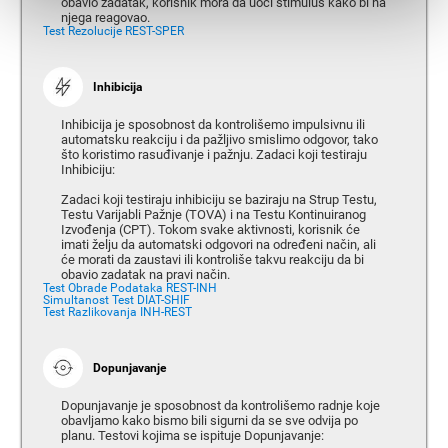
obavio zadatak, korisnik mora da uoči stimulus kako bi na
njega reagovao.
Test Rezolucije REST-SPER
Inhibicija
Inhibicija je sposobnost da kontrolišemo impulsivnu ili
automatsku reakciju i da pažljivo smislimo odgovor, tako
što koristimo rasuđivanje i pažnju. Zadaci koji testiraju
Inhibiciju:
Zadaci koji testiraju inhibiciju se baziraju na Strup Testu,
Testu Varijabli Pažnje (TOVA) i na Testu Kontinuiranog
Izvođenja (CPT). Tokom svake aktivnosti, korisnik će
imati želju da automatski odgovori na određeni način, ali
će morati da zaustavi ili kontroliše takvu reakciju da bi
obavio zadatak na pravi način.
Test Obrade Podataka REST-INH
Simultanost Test DIAT-SHIF
Test Razlikovanja INH-REST
Dopunjavanje
Dopunjavanje je sposobnost da kontrolišemo radnje koje
obavljamo kako bismo bili sigurni da se sve odvija po
planu. Testovi kojima se ispituje Dopunjavanje: