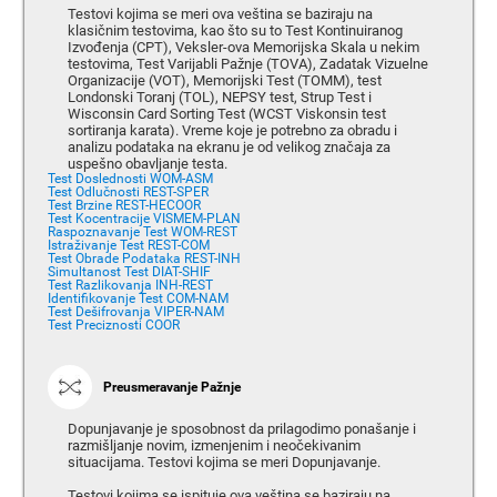
Testovi kojima se meri ova veština se baziraju na
klasičnim testovima, kao što su to Test Kontinuiranog
Izvođenja (CPT), Veksler-ova Memorijska Skala u nekim
testovima, Test Varijabli Pažnje (TOVA), Zadatak Vizuelne
Organizacije (VOT), Memorijski Test (TOMM), test
Londonski Toranj (TOL), NEPSY test, Strup Test i
Wisconsin Card Sorting Test (WCST Viskonsin test
sortiranja karata). Vreme koje je potrebno za obradu i
analizu podataka na ekranu je od velikog značaja za
uspešno obavljanje testa.
Test Doslednosti WOM-ASM
Test Odlučnosti REST-SPER
Test Brzine REST-HECOOR
Test Kocentracije VISMEM-PLAN
Raspoznavanje Test WOM-REST
Istraživanje Test REST-COM
Test Obrade Podataka REST-INH
Simultanost Test DIAT-SHIF
Test Razlikovanja INH-REST
Identifikovanje Test COM-NAM
Test Dešifrovanja VIPER-NAM
Test Preciznosti COOR
Preusmeravanje Pažnje
Dopunjavanje je sposobnost da prilagodimo ponašanje i
razmišljanje novim, izmenjenim i neočekivanim
situacijama. Testovi kojima se meri Dopunjavanje.
Testovi kojima se ispituje ova veština se baziraju na