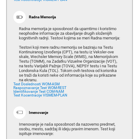
Radna Memorija
Radna memorija je sposobnost da upamtimo i koristimo
neophodne informacije za obavljanje drugih složenijih
kognitivnih radnji. Testovi kojima se meri Radna memorija:
Testovi koji mere radnu memoriju se baziraju na Testu
Kontinuiranog Izvođenja (CPT), na testu iz Veksler-ove
skale, Wechsler Memory Scale (WMS), na Memorijskom
Testu (TOMM), na Zadatku Vizuelne Organizacije (VOT),
na testu Varijabli Pažnje (TOVA), NEPSY testu i na Testu
Londonska Kula (TOL). Tokom ovih testova od korisnika
se traži da koristi neke od informacija koje su prikazane
na ekranu.
Test Doslednosti WOM-ASM
Raspoznavanje Test WOM-REST
Identifikovanje Test COM-NAM
Test Kocentracije VISMEM-PLAN
Imenovanje
Imenovanje je naša sposobnost da nazovemo predmet,
osobu, mesto, sadržaj ili ideju pravim imenom. Test koji
ispituje imenovanje: