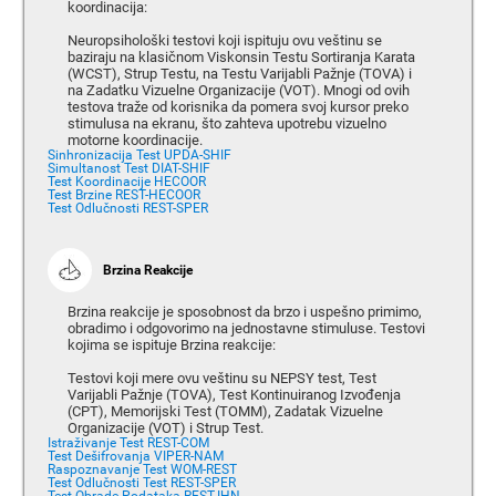
koordinacija:
Neuropsihološki testovi koji ispituju ovu veštinu se
baziraju na klasičnom Viskonsin Testu Sortiranja Karata
(WCST), Strup Testu, na Testu Varijabli Pažnje (TOVA) i
na Zadatku Vizuelne Organizacije (VOT). Mnogi od ovih
testova traže od korisnika da pomera svoj kursor preko
stimulusa na ekranu, što zahteva upotrebu vizuelno
motorne koordinacije.
Sinhronizacija Test UPDA-SHIF
Simultanost Test DIAT-SHIF
Test Koordinacije HECOOR
Test Brzine REST-HECOOR
Test Odlučnosti REST-SPER
Brzina Reakcije
Brzina reakcije je sposobnost da brzo i uspešno primimo,
obradimo i odgovorimo na jednostavne stimuluse. Testovi
kojima se ispituje Brzina reakcije:
Testovi koji mere ovu veštinu su NEPSY test, Test
Varijabli Pažnje (TOVA), Test Kontinuiranog Izvođenja
(CPT), Memorijski Test (TOMM), Zadatak Vizuelne
Organizacije (VOT) i Strup Test.
Istraživanje Test REST-COM
Test Dešifrovanja VIPER-NAM
Raspoznavanje Test WOM-REST
Test Odlučnosti Test REST-SPER