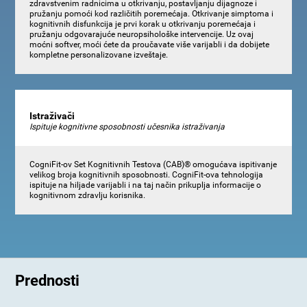
zdravstvenim radnicima u otkrivanju, postavljanju dijagnoze i
pružanju pomoći kod različitih poremećaja. Otkrivanje simptoma i
kognitivnih disfunkcija je prvi korak u otkrivanju poremećaja i
pružanju odgovarajuće neuropsihološke intervencije. Uz ovaj
moćni softver, moći ćete da proučavate više varijabli i da dobijete
kompletne personalizovane izveštaje.
Istraživači
Ispituje kognitivne sposobnosti učesnika istraživanja
CogniFit-ov Set Kognitivnih Testova (CAB)® omogućava ispitivanje
velikog broja kognitivnih sposobnosti. CogniFit-ova tehnologija
ispituje na hiljade varijabli i na taj način prikuplja informacije o
kognitivnom zdravlju korisnika.
Prednosti