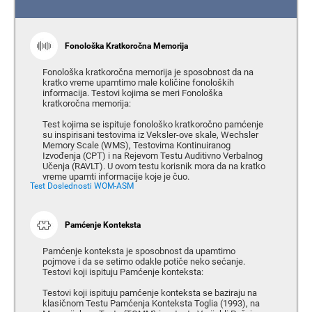
Fonološka Kratkoročna Memorija
Fonološka kratkoročna memorija je sposobnost da na
kratko vreme upamtimo male količine fonoloških
informacija. Testovi kojima se meri Fonološka
kratkoročna memorija:
Test kojima se ispituje fonološko kratkoročno pamćenje
su inspirisani testovima iz Veksler-ove skale, Wechsler
Memory Scale (WMS), Testovima Kontinuiranog
Izvođenja (CPT) i na Rejevom Testu Auditivno Verbalnog
Učenja (RAVLT). U ovom testu korisnik mora da na kratko
vreme upamti informacije koje je čuo.
Test Doslednosti WOM-ASM
Pamćenje Konteksta
Pamćenje konteksta je sposobnost da upamtimo
pojmove i da se setimo odakle potiče neko sećanje.
Testovi koji ispituju Pamćenje konteksta:
Testovi koji ispituju pamćenje konteksta se baziraju na
klasičnom Testu Pamćenja Konteksta Toglia (1993), na