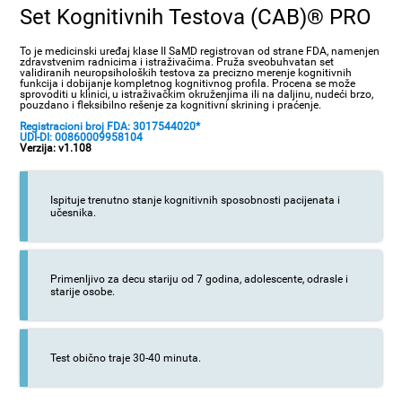
Set Kognitivnih Testova (CAB)® PRO
To je medicinski uređaj klase II SaMD registrovan od strane FDA, namenjen
zdravstvenim radnicima i istraživačima. Pruža sveobuhvatan set
validiranih neuropsiholoških testova za precizno merenje kognitivnih
funkcija i dobijanje kompletnog kognitivnog profila. Procena se može
sprovoditi u klinici, u istraživačkim okruženjima ili na daljinu, nudeći brzo,
pouzdano i fleksibilno rešenje za kognitivni skrining i praćenje.
Registracioni broj FDA: 3017544020*
UDI-DI: 00860009958104
Verzija: v1.108
Ispituje trenutno stanje kognitivnih sposobnosti pacijenata i
učesnika.
Primenljivo za decu stariju od 7 godina, adolescente, odrasle i
starije osobe.
Test obično traje 30-40 minuta.