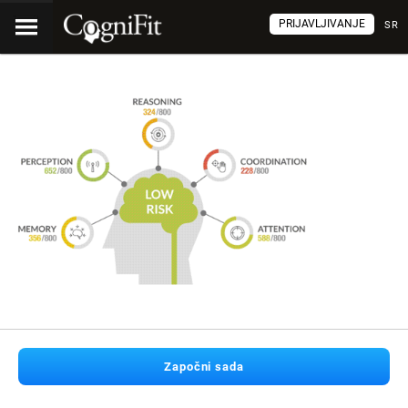
PRIJAVLJIVANJE
SR
Započni sada