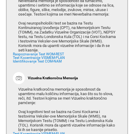
Neverbalna memorija je sposobnost da tumačimo,
upamtimo i setimo se informacija koje se odnose na lica,
oblike, figure, slike, melodije, zvukove, mirise, ukuse i
osećaje. Testovi kojima se meri Neverbalna memorija:
Ovaj neuropsihološki test se bazira na Testu
Kontinuiranog Izvođenja (CPT), na Memorijskom Testu
(TOMM), na Zadatku Vizuelne Organizacije (VOT), NEPSY
testu, na Testu Londonska Kula (TOL) i na Corsi Kockama
i testovima Veksler-ove Memorijske Skale (WMS).
Korisnik mora da upamti vizuelne informacije i da ih se
seti kasnije.
Raspoznavanje Test WOM-REST
Test Kocentracije VISMEM-PLAN
Identifikovanje Test COM-NAM
Vizuelna Kratkoročna Memorija
Vizuelna kratkoročna memorija je sposobnost da
upamtimo malu količinu informacija, kao što su to slova,
reči, itd. Testovi kojima se meri Vizuelno kraktoročno
pamćenje:
Ovaj kognitivni test se bazira na Corsi Kockama i
testovima Veksler-ove Memorijske Skale (WMS), na
Memorijskom Testu (TOMM) i na Testu Londonska Kula
(TOL). Korisnik mora da upamti vizuelne informacije kako
bi ih se kasnije prisetio.
Test Kocentracije VISMEM-PLAN