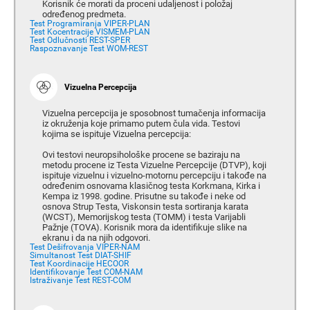
Korisnik će morati da proceni udaljenost i položaj
određenog predmeta.
Test Programiranja VIPER-PLAN
Test Kocentracije VISMEM-PLAN
Test Odlučnosti REST-SPER
Raspoznavanje Test WOM-REST
Vizuelna Percepcija
Vizuelna percepcija je sposobnost tumačenja informacija
iz okruženja koje primamo putem čula vida. Testovi
kojima se ispituje Vizuelna percepcija:
Ovi testovi neuropsihološke procene se baziraju na
metodu procene iz Testa Vizuelne Percepcije (DTVP), koji
ispituje vizuelnu i vizuelno-motornu percepciju i takođe na
određenim osnovama klasičnog testa Korkmana, Kirka i
Kempa iz 1998. godine. Prisutne su takođe i neke od
osnova Strup Testa, Viskonsin testa sortiranja karata
(WCST), Memorijskog testa (TOMM) i testa Varijabli
Pažnje (TOVA). Korisnik mora da identifikuje slike na
ekranu i da na njih odgovori.
Test Dešifrovanja VIPER-NAM
Simultanost Test DIAT-SHIF
Test Koordinacije HECOOR
Identifikovanje Test COM-NAM
Istraživanje Test REST-COM