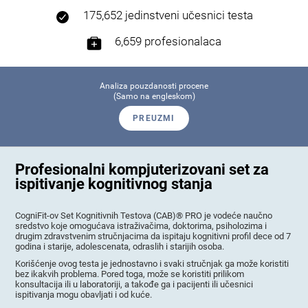
175,652 jedinstveni učesnici testa
6,659 profesionalaca
Analiza pouzdanosti procene
(Samo na engleskom)
PREUZMI
Profesionalni kompjuterizovani set za
ispitivanje kognitivnog stanja
CogniFit-ov Set Kognitivnih Testova (CAB)® PRO je vodeće naučno
sredstvo koje omogućava istraživačima, doktorima, psiholozima i
drugim zdravstvenim stručnjacima da ispitaju kognitivni profil dece od 7
godina i starije, adolescenata, odraslih i starijih osoba.
Korišćenje ovog testa je jednostavno i svaki stručnjak ga može koristiti
bez ikakvih problema. Pored toga, može se koristiti prilikom
konsultacija ili u laboratoriji, a takođe ga i pacijenti ili učesnici
ispitivanja mogu obavljati i od kuće.