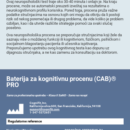
Ovaj neuropsihološki test traje oko 30-40 minuta i onlajn je. Na kraju
procene, može se automatski preuzeti izveštaj sa rezultatima o
neurokognitivnom profilu korisnika. Pored toga, procena pruža važne
podatke stručnjacima na osnovu kojih oni mogu da otkriju da li postoji
rizik od nekog poremećaja ili drugog problema, da vide koliko je problem
ozbiljan, kao i da utvrde različite strategije pomoći za svaki slučaj
posebno.
Ova neuropsihološka procena se preporučuje stručnjacima koji žele da
saznaju više o moždanoj funkciji ili kognitivnom, fizičkom, psihičkom i
socijalnom blagostanju pacijenta ili učesnika ispitivanja.
Preporučujemo upotrebu ovog kognitivnog testa kao dopunu uz
dijagnozu stručnjaka, a ne kao zamenu za konsultaciju sa doktorom.
Baterija za kognitivnu procenu (CAB)®
PRO
Samo za profesionalnu upotrebu – Klasa II SaMD - Samo na recept
CogniFit, Inc.
Kalifornija ulica 600, San Francisko, Kalifornija, 94108
support@cognifit.com
1-347-5372651
Regulatorne reference