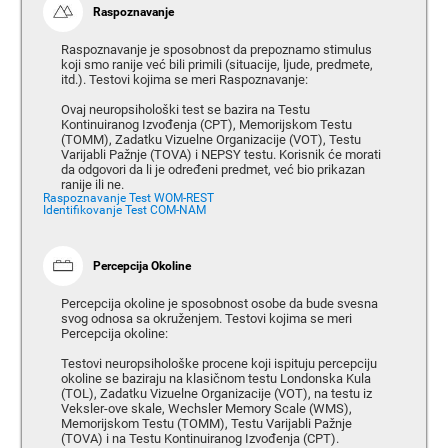
Raspoznavanje
Raspoznavanje je sposobnost da prepoznamo stimulus
koji smo ranije već bili primili (situacije, ljude, predmete,
itd.). Testovi kojima se meri Raspoznavanje:
Ovaj neuropsihološki test se bazira na Testu
Kontinuiranog Izvođenja (CPT), Memorijskom Testu
(TOMM), Zadatku Vizuelne Organizacije (VOT), Testu
Varijabli Pažnje (TOVA) i NEPSY testu. Korisnik će morati
da odgovori da li je određeni predmet, već bio prikazan
ranije ili ne.
Raspoznavanje Test WOM-REST
Identifikovanje Test COM-NAM
Percepcija Okoline
Percepcija okoline je sposobnost osobe da bude svesna
svog odnosa sa okruženjem. Testovi kojima se meri
Percepcija okoline:
Testovi neuropsihološke procene koji ispituju percepciju
okoline se baziraju na klasičnom testu Londonska Kula
(TOL), Zadatku Vizuelne Organizacije (VOT), na testu iz
Veksler-ove skale, Wechsler Memory Scale (WMS),
Memorijskom Testu (TOMM), Testu Varijabli Pažnje
(TOVA) i na Testu Kontinuiranog Izvođenja (CPT).