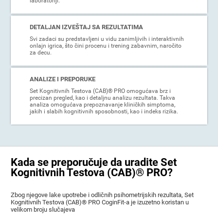
laboratoriji.
DETALJAN IZVEŠTAJ SA REZULTATIMA
Svi zadaci su predstavljeni u vidu zanimljivih i interaktivnih
onlajn igrica, što čini procenu i trening zabavnim, naročito
za decu.
ANALIZE I PREPORUKE
Set Kognitivnih Testova (CAB)® PRO omogućava brz i
precizan pregled, kao i detaljnu analizu rezultata. Takva
analiza omogućava prepoznavanje kliničkih simptoma,
jakih i slabih kognitivnih sposobnosti, kao i indeks rizika.
Kada se preporučuje da uradite Set
Kognitivnih Testova (CAB)® PRO?
Zbog njegove lake upotrebe i odličnih psihometrijskih rezultata, Set
Kognitivnih Testova (CAB)® PRO CoginFit-a je izuzetno koristan u
velikom broju slučajeva