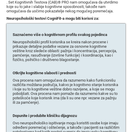
. Set Kognitivnih Testova (CAB)® PRO nam omogućava da utvrdimo
koje su to jake i slabije kognitivne sposobnosti; takođe nam
omogućava da uočimo pokazatelje nekog mogućeg poremećaja.
Neuropsihološki testovi CogniFit-a mogu biti korisni za:
Saznaćemo više o kognitivnom profilu svakog pojedinca
Neuropsihološki profil korisnika se kreira nakon procene i
prikazuje detaljne podatke vezane za osnovne kognitivne
veštine kroz sledeće oblasti: pažnja i koncentracija, percepcija,
pamćenje, rasuđivanje (izvršne funkcije) i koordinacija, kao i
fizičko, psihičko i društveno blagostanje.
Otkrijte kognitivne slabosti i prednosti
Ova procena nam omogućava da razumemo kako funkcionišu
različita moždana područja, kakvo je kognitivno stanje korisnika
i koje su to kognitivne veštine dobro razvijene, a koje se mogu
poboljšati. Ova procena nam pomaže da razumemo kakve su to
poteškoće koje korisnik ima (da li su one npr. vezane za pažnju
ili za pamćenje).
Dopunite i produbite kliničku dijagnozu
Ovo neuropsihološko ispitivanje mogu koristiti osobe koje imaju
određeni poremećaj i oštećenje, a takođe i pacijenti sa različitim
patologijama kod kojih postoji sumnja da imaju neku kognitivnu