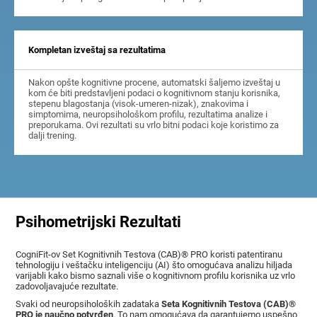
Kompletan izveštaj sa rezultatima
Nakon opšte kognitivne procene, automatski šaljemo izveštaj u
kom će biti predstavljeni podaci o kognitivnom stanju korisnika,
stepenu blagostanja (visok-umeren-nizak), znakovima i
simptomima, neuropsihološkom profilu, rezultatima analize i
preporukama. Ovi rezultati su vrlo bitni podaci koje koristimo za
dalji trening.
Psihometrijski Rezultati
CogniFit-ov Set Kognitivnih Testova (CAB)® PRO koristi patentiranu
tehnologiju i veštačku inteligenciju (AI) što omogućava analizu hiljada
varijabli kako bismo saznali više o kognitivnom profilu korisnika uz vrlo
zadovoljavajuće rezultate.
Svaki od neuropsiholoških zadataka
Seta Kognitivnih Testova (CAB)®
PRO je naučno potvrđen
. To nam omogućava da garantujemo uspešno