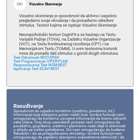
Vizuelno Skeniranje
Vizuelno skeniranje je sposobnost da aktivno i uspešno
pregledamo svoje okruženje i da pronađemo određeni
stimulus. Testovi kojima se ispituje Vizuelno Skeniranje:
Neuropsihološki testovi CoginFit-a se baziraju na Testu
Varijabli Pažnje (TOVA), na Zadatku Vizuelne Organizacije
(VOT), na Testu Kontinuiranog Izvođenja (CPT) i na
Memorijskom Testu (TOMM). U ovim testovima korisnik
mora da pronađe dati stimulus u gomili drugih stimulusa.
Test Odlučnosti REST-SPER
Test Programiranja VIPER-PLAN
Raspoznavanje Test WOM-REST
Ispitivanje Test SCAVI-REST
Rasuđivanje
Sposobnost da uspešno koristimo (uredimo, povežemo, itd.)
informacije koje dobijamo putem naših čula. Izvršne funkcije nam
omogućavaju da koristimo usvojene informacije da bismo ostvarili
neke ciljeve. Ovaj skup usavršenih procesa nam omogućava da
povežemo, grupišemo, uredimo i planiramo naše ideje ili aktivnosti
u skladu sa našim potrebama. Oni nam omogućavaju da budemo
fleksibilni i da se prilagođavamo okruženju. Izvršne funkcije nam
omogućavaju da uspešno obavljamo svakodnevne aktivnosti i da