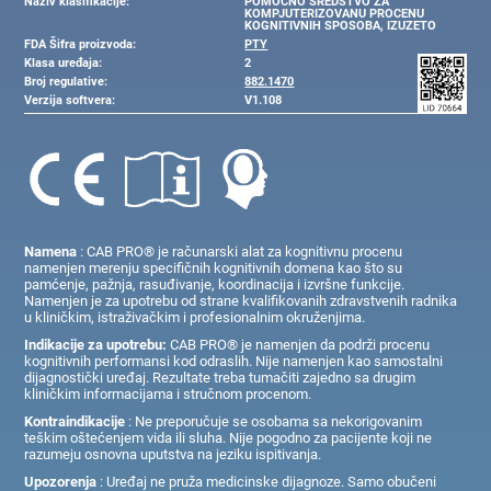
Naziv klasifikacije:
POMOĆNO SREDSTVO ZA
KOMPJUTERIZOVANU PROCENU
KOGNITIVNIH SPOSOBA, IZUZETO
FDA Šifra proizvoda:
PTY
Klasa uređaja:
2
Broj regulative:
882.1470
Verzija softvera:
V1.108
Namena
: CAB PRO® je računarski alat za kognitivnu procenu
namenjen merenju specifičnih kognitivnih domena kao što su
pamćenje, pažnja, rasuđivanje, koordinacija i izvršne funkcije.
Namenjen je za upotrebu od strane kvalifikovanih zdravstvenih radnika
u kliničkim, istraživačkim i profesionalnim okruženjima.
Indikacije za upotrebu:
CAB PRO® je namenjen da podrži procenu
kognitivnih performansi kod odraslih. Nije namenjen kao samostalni
dijagnostički uređaj. Rezultate treba tumačiti zajedno sa drugim
kliničkim informacijama i stručnom procenom.
Kontraindikacije
: Ne preporučuje se osobama sa nekorigovanim
teškim oštećenjem vida ili sluha. Nije pogodno za pacijente koji ne
razumeju osnovna uputstva na jeziku ispitivanja.
Upozorenja
: Uređaj ne pruža medicinske dijagnoze. Samo obučeni