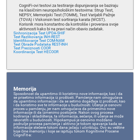
CogniFi-ovi testovi za testiranje dopunjavanja se baziraju
na klasičnim neuropsihološkim testovima: Strup Test,
NEPSY, Memorijski Test (TOMM), Test Varijabli Pažnje
(TOVA) i Viskonsin test sortiranja karata (WCST).
Korisnik mora konstantno da kontroliše i proverava svoje
aktivnosti kako bi na pravi način obavio zadatak.
Sinhronizacija Test UPDA-SHIF
Test Razlikovanja INH-REST
Identifikovanje Test COM-NAM
Test Obrade Podataka REST-INH
Test Preciznosti COOR
Koordinacija Test HECOOR
Memorija
Sposobnost da upamtimo ili koristimo nove informacije, kao i da
se prisetimo informacija iz prošlosti. Pamćenje nam omogućava
da upamtimo informacije i da se setimo događaja iz prošlosti, kao
i da koristimo sve te informacije u budućnosti. Učenje je osnovni
proces u pamćenju, jer nam omogućava da primenimo nove
informacije ili da izmenimo postojeće. Nakon ovog procesa
kodiranja i skladištenja, ta informacija, sećanje, ili učenje se može
iskoristiti u budućnosti. Hipokampus je osnovno moždano
područje procesa pamćenja i aktivno je tokom spavanja kada se
informacije stečene tokom dana jačaju i učvršćuju. Ovo su veštine
koje čine memoriju i koje se ispituju tokom Kognitivne Procene
CogniFit-a: