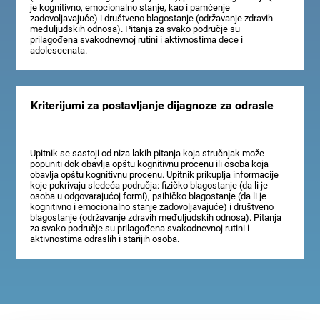
je kognitivno, emocionalno stanje, kao i pamćenje
zadovoljavajuće) i društveno blagostanje (održavanje zdravih
međuljudskih odnosa). Pitanja za svako područje su
prilagođena svakodnevnoj rutini i aktivnostima dece i
adolescenata.
Kriterijumi za postavljanje dijagnoze za odrasle
Upitnik se sastoji od niza lakih pitanja koja stručnjak može
popuniti dok obavlja opštu kognitivnu procenu ili osoba koja
obavlja opštu kognitivnu procenu. Upitnik prikuplja informacije
koje pokrivaju sledeća područja: fizičko blagostanje (da li je
osoba u odgovarajućoj formi), psihičko blagostanje (da li je
kognitivno i emocionalno stanje zadovoljavajuće) i društveno
blagostanje (održavanje zdravih međuljudskih odnosa). Pitanja
za svako područje su prilagođena svakodnevnoj rutini i
aktivnostima odraslih i starijih osoba.