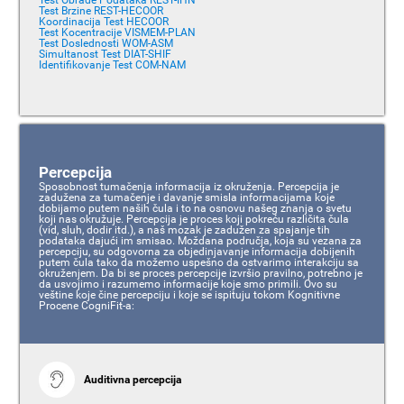
Test Obrade Podataka REST-IHN
Test Brzine REST-HECOOR
Koordinacija Test HECOOR
Test Kocentracije VISMEM-PLAN
Test Doslednosti WOM-ASM
Simultanost Test DIAT-SHIF
Identifikovanje Test COM-NAM
Percepcija
Sposobnost tumačenja informacija iz okruženja. Percepcija je
zadužena za tumačenje i davanje smisla informacijama koje
dobijamo putem naših čula i to na osnovu našeg znanja o svetu
koji nas okružuje. Percepcija je proces koji pokreću različita čula
(vid, sluh, dodir itd.), a naš mozak je zadužen za spajanje tih
podataka dajući im smisao. Moždana područja, koja su vezana za
percepciju, su odgovorna za objedinjavanje informacija dobijenih
putem čula tako da možemo uspešno da ostvarimo interakciju sa
okruženjem. Da bi se proces percepcije izvršio pravilno, potrebno je
da usvojimo i razumemo informacije koje smo primili. Ovo su
veštine koje čine percepciju i koje se ispituju tokom Kognitivne
Procene CogniFit-a:
Auditivna percepcija