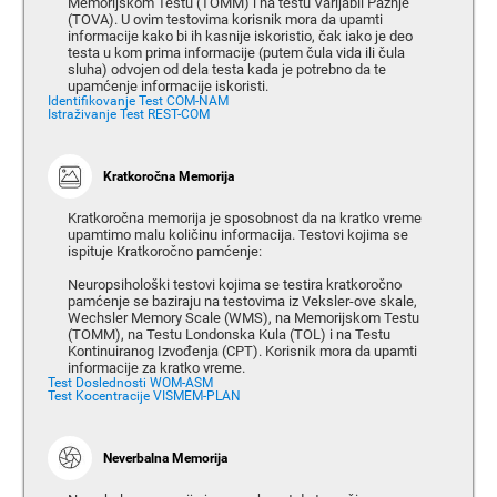
Memorijskom Testu (TOMM) i na testu Varijabli Pažnje
(TOVA). U ovim testovima korisnik mora da upamti
informacije kako bi ih kasnije iskoristio, čak iako je deo
testa u kom prima informacije (putem čula vida ili čula
sluha) odvojen od dela testa kada je potrebno da te
upamćenje informacije iskoristi.
Identifikovanje Test COM-NAM
Istraživanje Test REST-COM
Kratkoročna Memorija
Kratkoročna memorija je sposobnost da na kratko vreme
upamtimo malu količinu informacija. Testovi kojima se
ispituje Kratkoročno pamćenje:
Neuropsihološki testovi kojima se testira kratkoročno
pamćenje se baziraju na testovima iz Veksler-ove skale,
Wechsler Memory Scale (WMS), na Memorijskom Testu
(TOMM), na Testu Londonska Kula (TOL) i na Testu
Kontinuiranog Izvođenja (CPT). Korisnik mora da upamti
informacije za kratko vreme.
Test Doslednosti WOM-ASM
Test Kocentracije VISMEM-PLAN
Neverbalna Memorija