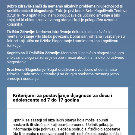
Dobro zdravlje znači da nemamo nikakvih problema ni u jednoj od tri
različite oblasti blagostanja
. Zato je prvi korak Seta Kognitivnih Testova
(CAB)® PRO upitnik koji nam omogućava da uočimo smetnje u bilo
kojoj od tri oblasti zdravstvenog stanja i koji je prilagođen uzrastu
korisnika.
Fizičko Zdravlje
: Nedavna istraživanja dokazuju da su fizičko i
mentalno stanje vrlo blisko povezani. Dobar san, ishrana i vežbanje su
faktori koji utiču na fizičko blagostanje i samim tim i na kognitivnu
funkciju.
Kognitivno ili Psihičko Zdravlje
: Mentalno ili psihičko blagostanje igra
vrlo važnu ulogu za zdravlje osobe i može uticati na fizičko i društveno
blagostanje.
Društveno Blagostanje
: Bogat društveni život dobro utiče na naše
zdravlje. Kada smo u interakciji sa drugim osobama razmenjujemo
emocije i osećanja.
Kriterijumi za postavljanje dijagnoze za decu i
adolescente od 7 do 17 godina
Upitnik se sastoji od niza lakih pitanja koja može ispuniti
nastavnik ili stručnjak koji obavlja procenu. Upitnik prikuplja
informacije koje pokrivaju sledeća područja: fizičko blagostanje
(da li je osoba u odgovarajućoj formi), psihičko blagostanje (da li