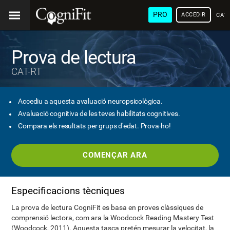
PRO
ACCEDIR
CAT
Prova de lectura
CAT-RT
Accediu a aquesta avaluació neuropsicològica.
Avaluació cognitiva de les teves habilitats cognitives.
Compara els resultats per grups d'edat. Prova-ho!
COMENÇAR ARA
Especificacions tècniques
La prova de lectura CogniFit es basa en proves clàssiques de
comprensió lectora, com ara la Woodcock Reading Mastery Test
(Woodcock, 2011). Aquesta tasca pretén mesurar la velocitat, la