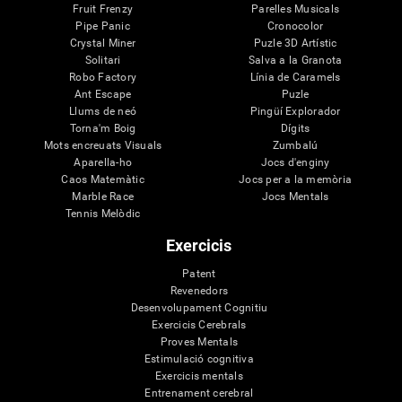
Fruit Frenzy
Parelles Musicals
Pipe Panic
Cronocolor
Crystal Miner
Puzle 3D Artístic
Solitari
Salva a la Granota
Robo Factory
Línia de Caramels
Ant Escape
Puzle
Llums de neó
Pingüí Explorador
Torna'm Boig
Dígits
Mots encreuats Visuals
Zumbalú
Aparella-ho
Jocs d'enginy
Caos Matemàtic
Jocs per a la memòria
Marble Race
Jocs Mentals
Tennis Melòdic
Exercicis
Patent
Revenedors
Desenvolupament Cognitiu
Exercicis Cerebrals
Proves Mentals
Estimulació cognitiva
Exercicis mentals
Entrenament cerebral