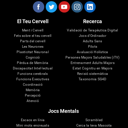
El Teu Cervell
Recerca
Ment i Cervell
Validació de Terapèutica Digital
Fets sobre el teu cervell
Jocs d'Ordinador
Parts del cervell
Adults Sans
Les Neurones
Pilots
Plasticitat Neuronal
Avaluació Holística
Cognició
Persones Majors Saludables (iTV)
Pèrdua de Memòria
Entrenament Adults Majors
Discapacitat Intel·lectual
Estat Cognitiu en Majors
Funcions cerebrals
Revisió sistemàtica
Funcions Executives
Taxonomia SG4D
Coordinació
Memòria
Percepció
Atenció
Jocs Mentals
Escacs en línia
Scrambled
Mini mots encreuats
Cerca la teva Mascota