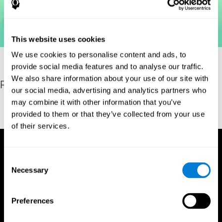
This website uses cookies
We use cookies to personalise content and ads, to
provide social media features and to analyse our traffic.
We also share information about your use of our site with
Referències
our social media, advertising and analytics partners who
may combine it with other information that you’ve
Woodcock, R. W. (2011). Woodcock Reading Mastery Tests, Third
provided to them or that they’ve collected from your use
Edition (WRMT-III). APA PsycTests.
of their services.
Consent
Necessary
Selection
Preferences