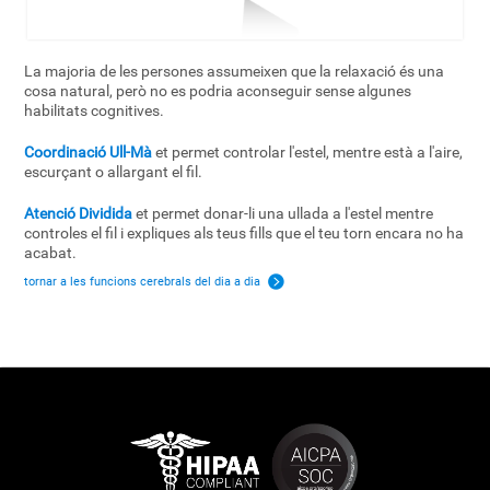
La majoria de les persones assumeixen que la relaxació és una
cosa natural, però no es podria aconseguir sense algunes
habilitats cognitives.
Coordinació Ull-Mà
et permet controlar l'estel, mentre està a l'aire,
escurçant o allargant el fil.
Atenció Dividida
et permet donar-li una ullada a l'estel mentre
controles el fil i expliques als teus fills que el teu torn encara no ha
acabat.
tornar a les funcions cerebrals del dia a dia