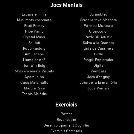
Jocs Mentals
Escacs en línia
Scrambled
Mini mots encreuats
Cerca la teva Mascota
Fruit Frenzy
Parelles Musicals
Pipe Panic
Cronocolor
Crystal Miner
Puzle 3D Artístic
Solitari
Salva a la Granota
Robo Factory
Línia de Caramels
Ant Escape
Puzle
Llums de neó
Pingüí Explorador
Torna'm Boig
Dígits
Mots encreuats Visuals
Zumbalú
Aparella-ho
Jocs d'enginy
Caos Matemàtic
Jocs per a la memòria
Marble Race
Jocs Mentals
Tennis Melòdic
Exercicis
Patent
Revenedors
Desenvolupament Cognitiu
Exercicis Cerebrals