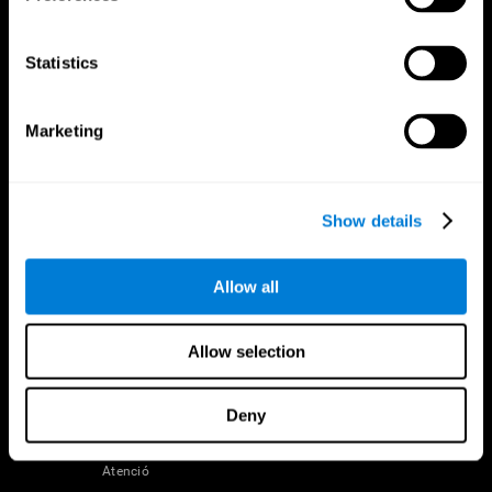
Segueix-nos a
Statistics
Marketing
El Teu Cervell
Recerca
Ment i Cervell
Validació de Terapèutica Digital
Show details
Fets sobre el teu cervell
Jocs d'Ordinador
Parts del cervell
Adults Sans
Les Neurones
Pilots
Plasticitat Neuronal
Avaluació Holística
Allow all
Cognició
Persones Majors Saludables (iTV)
Pèrdua de Memòria
Entrenament Adults Majors
Discapacitat Intel·lectual
Estat Cognitiu en Majors
Allow selection
Funcions cerebrals
Revisió sistemàtica
Funcions Executives
Taxonomia SG4D
Coordinació
Deny
Memòria
Percepció
Atenció