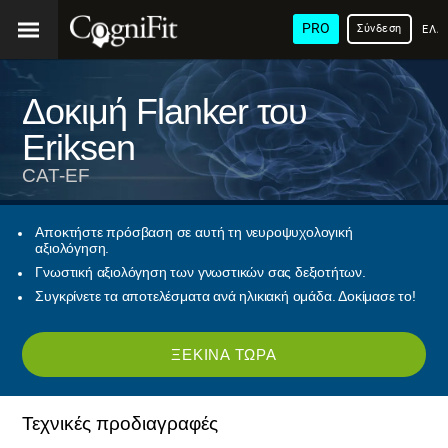
PRO
Σύνδεση
ΕΛΛ
Δοκιμή Flanker του
Eriksen
CAT-EF
Αποκτήστε πρόσβαση σε αυτή τη νευροψυχολογική
αξιολόγηση.
Γνωστική αξιολόγηση των γνωστικών σας δεξιοτήτων.
Συγκρίνετε τα αποτελέσματα ανά ηλικιακή ομάδα. Δοκίμασε το!
ΞΕΚΊΝΑ ΤΏΡΑ
Τεχνικές προδιαγραφές