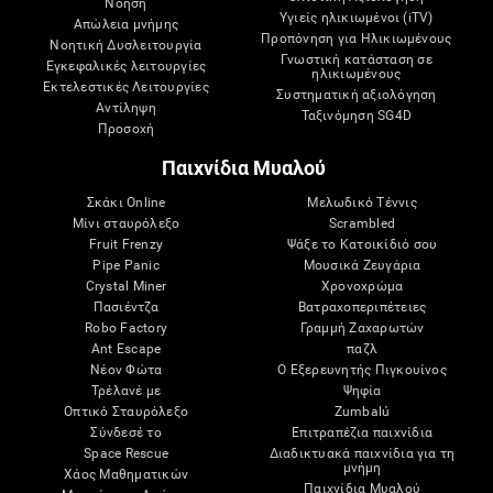
Νόηση
Υγιείς ηλικιωμένοι (iTV)
Απώλεια μνήμης
Προπόνηση για Ηλικιωμένους
Νοητική Δυσλειτουργία
Γνωστική κατάσταση σε
Εγκεφαλικές λειτουργίες
ηλικιωμένους
Εκτελεστικές Λειτουργίες
Συστηματική αξιολόγηση
Αντίληψη
Ταξινόμηση SG4D
Προσοχή
Παιχνίδια Μυαλού
Σκάκι Online
Μελωδικό Τέννις
Μίνι σταυρόλεξο
Scrambled
Fruit Frenzy
Ψάξε το Κατοικίδιό σου
Pipe Panic
Μουσικά Ζευγάρια
Crystal Miner
Χρονοχρώμα
Πασιέντζα
Βατραχοπεριπέτειες
Robo Factory
Γραμμή Ζαχαρωτών
Ant Escape
παζλ
Νέον Φώτα
Ο Εξερευνητής Πιγκουίνος
Τρέλανέ με
Ψηφία
Οπτικό Σταυρόλεξο
Zumbalú
Σύνδεσέ το
Επιτραπέζια παιχνίδια
Space Rescue
Διαδικτυακά παιχνίδια για τη
μνήμη
Χάος Μαθηματικών
Παιχνίδια Μυαλού