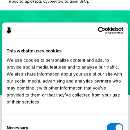
προς τα αριστερά, αγνοώντας τα άλλα βέλη.
This website uses cookies
We use cookies to personalise content and ads, to
provide social media features and to analyse our traffic.
We also share information about your use of our site with
our social media, advertising and analytics partners who
may combine it with other information that you’ve
provided to them or that they’ve collected from your use
of their services.
βιβλιογραφικές αναφορές
Eriksen, B. A.; Eriksen, C. W. (1974). "Effects of noise letters
upon identification of a target letter in a non- search task".
Consent
Perception and Psychophysics. 16: 143–149.
Necessary
Selection
doi:10.3758/bf03203267.