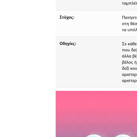
ταμπλέτ
Στόχος:
Πατήστε
στη θέσ
τα υπόλ
Οδηγίες:
Σε κάθε
που δεί
άλλα βέ
βέλος ή
δεξί κο
αριστερ
αριστερ