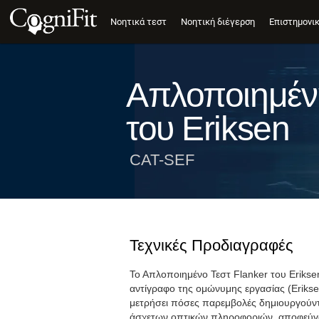
Νοητικά τεστ
Νοητική διέγερση
Επιστημονι
Απλοποιημένη
του Eriksen
CAT-SEF
Τεχνικές Προδιαγραφές
Το Απλοποιημένο Τεστ Flanker του Eriksen
αντίγραφο της ομώνυμης εργασίας (Eriksen
μετρήσει πόσες παρεμβολές δημιουργούντ
άσχετων οπτικών πληροφοριών, αποφεύγον