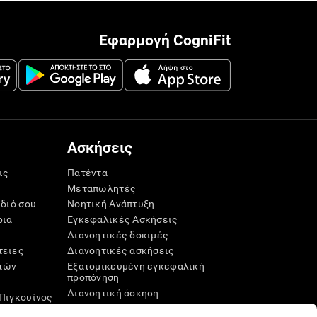
Εφαρμογή CogniFit
Ασκήσεις
ις
Πατέντα
Μεταπωλητές
ίδιό σου
Νοητική Ανάπτυξη
ρια
Εγκεφαλικές Ασκήσεις
Διανοητικές δοκιμές
τειες
Διανοητικές ασκήσεις
τών
Εξατομικευμένη εγκεφαλική
προπόνηση
Διανοητική άσκηση
Πιγκουίνος
Διασκεδαστικά παιχνίδια