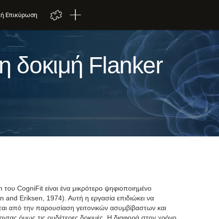
κή Επικύρωση
 δοκιμή Flanker
 του CogniFit είναι ένα μικρότερο ψηφιοποιημένο
 and Eriksen, 1974). Αυτή η εργασία επιδιώκει να
αι από την παρουσίαση γειτονικών ασυμβίβαστων και
τας όμως τις ουδέτερες δοκιμές. Η διαφορά στον χρόνο