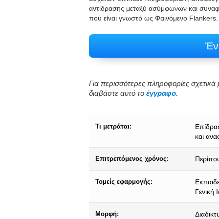
αντίδρασης μεταξύ ασύμφωνων και συναφώ
που είναι γνωστό ως Φαινόμενο Flankers.
Έν
Για περισσότερες πληροφορίες σχετικά μ
διαβάστε αυτό το
έγγραφο.
Τι μετράται:
Επίδρασ
και ανα
Επιτρεπόμενος χρόνος:
Περίπου
Τομείς εφαρμογής:
Εκπαιδε
Γενική 
Μορφή:
Διαδικτ