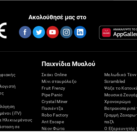
Ακολούθησέ μας στο
Παιχνίδια Μυαλού
ηφιακής
Σκάκι Online
Μελωδικό Τένν
ς
Μίνι σταυρόλεξο
Scrambled
ολογιστή
Fruit Frenzy
Ψάξε το Κατοικ
ες
Pipe Panic
Μουσικά Ζευγά
Crystal Miner
Χρονοχρώμα
ολόγηση
Πασιέντζα
Βατραχοπεριπέ
μένοι (iTV)
Robo Factory
Γραμμή Ζαχαρω
α Ηλικιωμένους
Ant Escape
παζλ
άσταση σε
Νέον Φώτα
Ο Εξερευνητής 
ς
Τρέλανέ με
Ψηφία