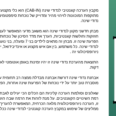
מקבץ הערכה קוגנטיבי לנדודי
מתוקפות המוכוונות לזיהוי מהיר ומדוייק של נוכחות סימפטומי
נדודי שינה.
מבחן חדשני מקוון לנדודי שינה הוא משאב מדעי המאפשר לעב
חוזוקות וחולשות קוגנטיביות,
הערך את מדד הסיכון
של נוכחות נ
הפרעת שינה זו. מבחן זה מתאים ל
ילדים בני 7 ומעלה, בני נוער, מבוגרים וקשישים
לנדודי שינה. כל משתמש, בין אם איש מקצוע או אינדיבידואל
ניורופסיכולוגי זה .
התוצאות מהערכת נדודי שינה זו יהיו זמינות באופן אוטומטי
דקות
.
אבחנת נדודי שינה דורשת אבחנה מבדלת ממצה רב תחומית על 
מוסברת טוב יותר על ידי נוכחות של הפרעות שינה אחרות, הפר
שאלונים וסולמות הערכה קליניות הם הכלים הכי יעילים לאבחון 
רמת השינויים הקוגנטיבים. על מנת לזהות את הרמה שבה הושפ
זו, הערכה ניורופסיכולוגית מלאה הכרחית, המאפשרת להעריך ב
ממליצים של שימוש במקבץ הערכה קוגנטיבי לנדודי שינה ככל