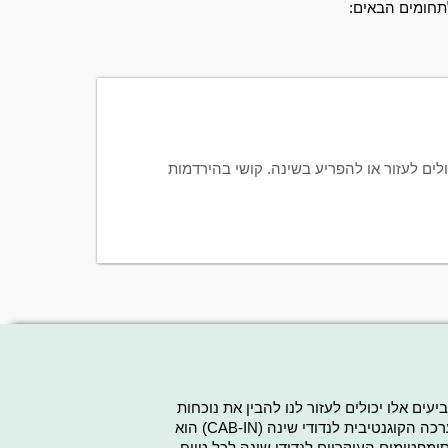
לתחומים הבאים
:
לים לעזור או להפריע בשינה. קושי בהירדמות
עים אלו יכולים לעזור לנו להבין את נוכחות
הפרעת שינה זו. זוהי הסיבה מדוע השלב הראשון במקבץ ההערכה הקוגנטיבית לנדודי שינה (CAB-IN) הוא
מפטומים העיקריים לנדודי שינה לכל טווח