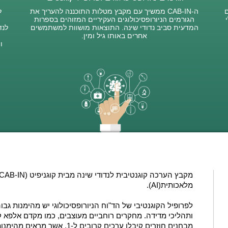
ם
ה-CAB-IN ממשיך עם מקבץ מטלות התוכננה להעריך את
ל
י
הגורמים הניורופסיכולוגים העקיריים המזוהים בספרות
המדעית סביב נדודי שינה. התוצאות מושוות למשתמשים
לנד
אחרים באותו גיל ומין.
ו
מלאכותית(AI).
לפרופיל הקוגנטיבי של הד"וח הניורופסיכולוגי יש מהימנות גבו
מבחנים חוזרים קיבלו ערכים קרובים ל-1, אשר מראים מהימנות גבוהה ודיוק.