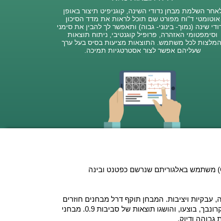
אחר השלמת מבחן נדודי השינה, קוגניפיט תיצור באופן
אוטומטי ד"וח מפורט שם תוכל לראות את מדד הסיכון
ודי שינה (נמוך- בינוני- גבוה) ותאפשר לך להבין את סימני
וסימפטומי האזהרה, פרופיל קוגנטיבי, ניתוח תוצאות
המלצות לכל משתמש. התוצאות מציעות בסיס בעל ערך
שעליהם אפשר לצור אסטרטגיות תמיכה.
מקבץ הערכה קוגנטיבית לנדודי שינה מבית קוגניפיט (CAB-IN) משתמש באלגוריתם שנרשם כפטנט ובינה
ה, עבקיות ויציבות. המבחן תוקף דרל מבחנים חוזרים
ותהליכי מדידה. מחקרים רוחביים מעוצבים, כמו מקדם אלפא קרונבך, בוצעו, והושגו תוצאות של סביבות 0.9. מבחני