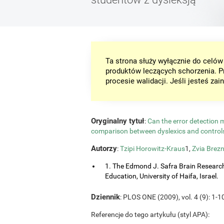
Ta strona służy wyłącznie do celó
produktów leczących schorzenia. P
procesie walidacji. Jeśli jesteś z
Oryginalny tytuł
:
Can the error detection
comparison between dyslexics and contro
Autorzy
:
Tzipi Horowitz-Kraus
1,
Zvia Brezn
1. The Edmond J. Safra Brain Research C
Education, University of Haifa, Israel.
Dziennik
: PLOS ONE (2009), vol. 4 (9): 1-1
Referencje do tego artykułu (styl APA):