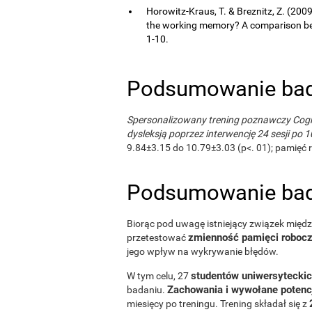
Horowitz-Kraus, T. & Breznitz, Z. (200
the working memory? A comparison bet
1-10.
Podsumowanie bad
Spersonalizowany trening poznawczy Cogni
dysleksją poprzez interwencję 24 sesji po
9.84±3.15 do 10.79±3.03 (p<. 01); pamięć ro
Podsumowanie bad
Biorąc pod uwagę istniejący związek międ
zmienność pamięci robocze
przetestować
jego wpływ na wykrywanie błędów.
studentów uniwersytecki
W tym celu, 27
Zachowania i wywołane potenc
badaniu.
miesięcy po treningu. Trening składał się z