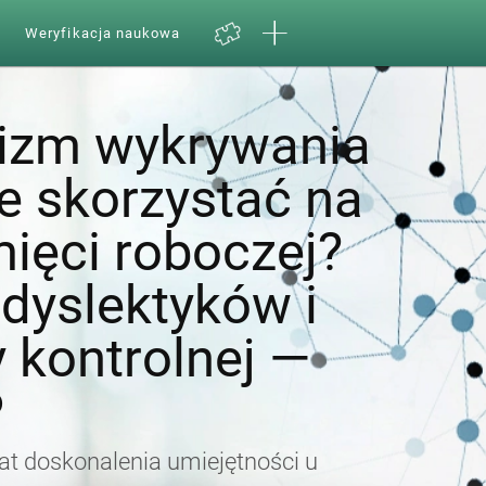
Weryfikacja naukowa
izm wykrywania
 skorzystać na
ięci roboczej?
dyslektyków i
 kontrolnej —
P
t doskonalenia umiejętności u