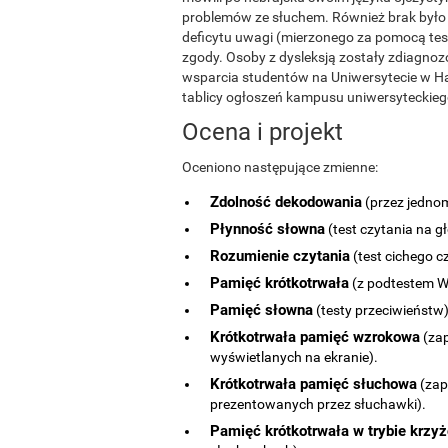
problemów ze słuchem. Również brak było 
deficytu uwagi (mierzonego za pomocą testu
zgody. Osoby z dysleksją zostały zdiagnoz
wsparcia studentów na Uniwersytecie w Haj
tablicy ogłoszeń kampusu uniwersyteckieg
Ocena i projekt
Oceniono następujące zmienne:
Zdolność dekodowania
(przez jednom
Płynność słowna
(test czytania na gł
Rozumienie czytania
(test cichego c
Pamięć krótkotrwała
(z podtestem WA
Pamięć słowna
(testy przeciwieństw)
Krótkotrwała pamięć wzrokowa
(zap
wyświetlanych na ekranie).
Krótkotrwała pamięć słuchowa
(zap
prezentowanych przez słuchawki).
Pamięć krótkotrwała w trybie krz