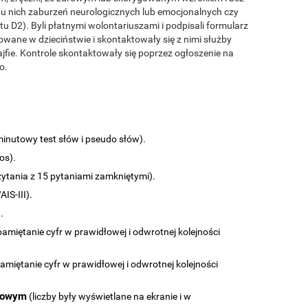
u nich zaburzeń neurologicznych lub emocjonalnych czy
 D2). Byli płatnymi wolontariuszami i podpisali formularz
owane w dzieciństwie i skontaktowały się z nimi służby
fie. Kontrole skontaktowały się poprzez ogłoszenie na
o.
inutowy test słów i pseudo słów).
os).
zytania z 15 pytaniami zamkniętymi).
IS-III).
.
amiętanie cyfr w prawidłowej i odwrotnej kolejności
amiętanie cyfr w prawidłowej i odwrotnej kolejności
yżowym
(liczby były wyświetlane na ekranie i w