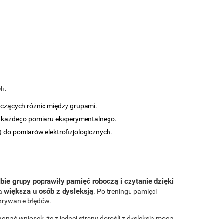
ch:
naczących różnic między grupami.
 każdego pomiaru eksperymentalnego.
o pomiarów elektrofizjologicznych.
bie grupy poprawiły pamięć roboczą i czytanie dzięki
większa u osób z dysleksją
ła
. Po treningu pamięci
ykrywanie błędów.
gnąć wniosek, że z jednej strony dorośli z dysleksją mogą