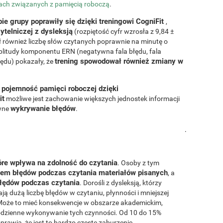
ciach związanych z
pamięcią roboczą
.
bie grupy poprawiły się dzięki treningowi CogniFit
,
ytelniczej z dysleksją
(rozpiętość cyfr wzrosła z 9,84 ±
ył również liczbę słów czytanych poprawnie na minutę o
plitudy komponentu ERN (negatywna fala błędu, fala
trening spowodował również zmiany w
łędu) pokazały, że
 pojemność pamięci roboczej dzięki
it
możliwe jest zachowanie większych jednostek informacji
wykrywanie błędów
ywne
.
.
tóre wpływa na zdolność do czytania
. Osoby z tym
iem błędów podczas czytania materiałów pisanych
, a
błędów podczas czytania
. Dorośli z dysleksją, którzy
ą dużą liczbę błędów w czytaniu, płynności i mniejszej
 Może to mieć konsekwencje w obszarze akademickim,
odzienne wykonywanie tych czynności. Od 10 do 15%
sprawia, że jest to bardzo częste zaburzenie.