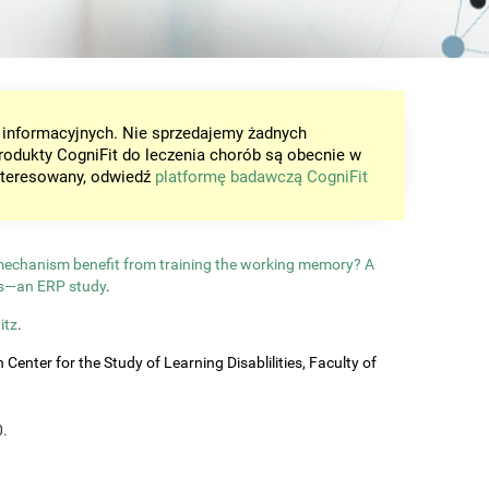
w informacyjnych. Nie sprzedajemy żadnych
rodukty CogniFit do leczenia chorób są obecnie w
ainteresowany, odwiedź
platformę badawczą CogniFit
 mechanism benefit from training the working memory? A
ls—an ERP study
.
itz
.
enter for the Study of Learning Disablilities, Faculty of
0.