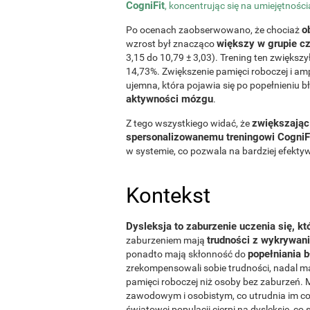
CogniFit
, koncentrując się na umiejętnoś
o
Po ocenach zaobserwowano, że chociaż
większy w grupie cz
wzrost był znacząco
3,15 do 10,79 ± 3,03). Trening ten zwiększ
14,73%. Zwiększenie pamięci roboczej i am
ujemna, która pojawia się po popełnieniu b
aktywności mózgu
.
zwiększając
Z tego wszystkiego widać, że
spersonalizowanemu treningowi CogniF
w systemie, co pozwala na bardziej efekt
Kontekst
Dysleksja to zaburzenie uczenia się, k
trudności z wykrywan
zaburzeniem mają
popełniania 
ponadto mają skłonność do
zrekompensowali sobie trudności, nadal maj
pamięci roboczej niż osoby bez zaburzeń.
zawodowym i osobistym, co utrudnia im c
światowej populacji cierpi na dysleksję, co 