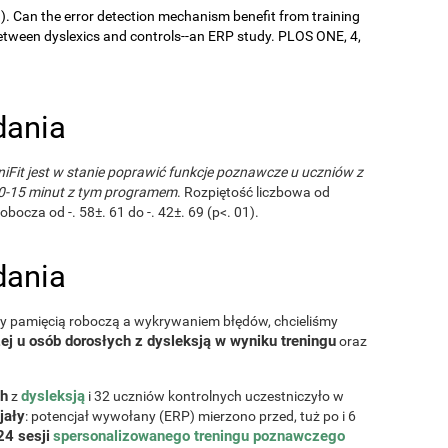
9). Can the error detection mechanism benefit from training
ween dyslexics and controls--an ERP study. PLOS ONE, 4,
ania
Fit jest w stanie poprawić funkcje poznawcze u uczniów z
 10-15 minut z tym programem
. Rozpiętość liczbowa od
bocza od -. 58±. 61 do -. 42±. 69 (p<. 01).
ania
zy pamięcią roboczą a wykrywaniem błędów, chcieliśmy
j u osób dorosłych z dysleksją w wyniku treningu
oraz
ch
dysleksją
z
i 32 uczniów kontrolnych uczestniczyło w
jały
: potencjał wywołany (ERP) mierzono przed, tuż po i 6
24 sesji
spersonalizowanego treningu poznawczego