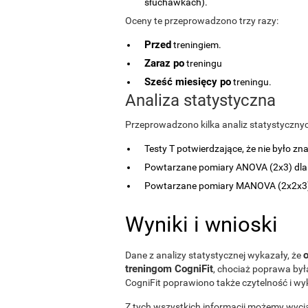
słuchawkach).
Oceny te przeprowadzono trzy razy:
Przed
treningiem.
Zaraz po
treningu
Sześć miesięcy po
treningu.
Analiza statystyczna
Przeprowadzono kilka analiz statystyczny
Testy T potwierdzające, że nie było z
Powtarzane pomiary ANOVA (2x3) dla
Powtarzane pomiary MANOVA (2x2x3) d
Wyniki i wnioski
o
Dane z analizy statystycznej wykazały, że
treningom CogniFit
, chociaż poprawa by
CogniFit poprawiono także czytelność i w
Z tych wszystkich informacji możemy wycią