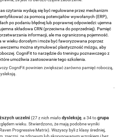
czas czytania wydają się być regulowane przez mechanizm
dentyfikować za pomocą potencjałów wywołanych (ERP),
ndach po podaniu błędnej lub poprawnej odpowiedzi: ujemna
 ujemna składowa CRN (przeciwna do poprzedniej). Pamięć
przetwarzania informacji, ale ma ograniczoną pojemność.
a w wieku dorosłym i może być faworyzowana poprzez
poznawczemu można stymulować plastyczność mózgu, aby
oboczej. CogniFit to narzędzie do treningu poznawczego z
 które umożliwia zastosowanie tego szkolenia.
wczy CogniFit powinien zwiększać zarówno pamięć roboczą,
ysleksją.
.
ższych uczelni
dysleksję
grupa
(27 z nich miało
, a 34 to
ględem wieku. Stwierdzono, że mają podobne wyniki
ven Progressive Matrix). Wszyscy byli z klasy średniej,
ym, zręczni, ze zdrowym lub skorygowanym wzrokiem i bez