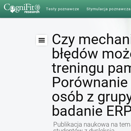
Testy poznawcze
Stymulacja poznawcza
Czy mechan
błędów może
treningu pam
Porównanie 
osób z grupy
badanie ER
Publikacja naukowa na tema
studentów z dysleksją