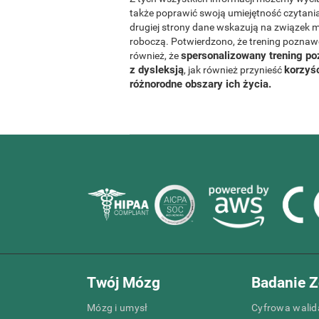
także poprawić swoją umiejętność czytania
drugiej strony dane wskazują na związek 
roboczą. Potwierdzono, że trening pozna
spersonalizowany trening p
również, że
z dysleksją
korzyśc
, jak również przynieść
różnorodne obszary ich życia.
Twój Mózg
Badanie Z
Mózg i umysł
Cyfrowa walida