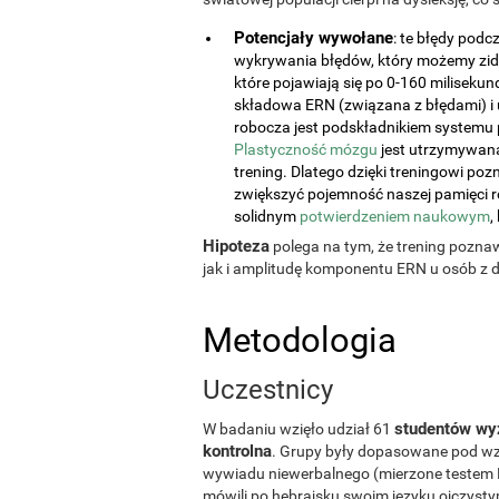
Potencjały wywołane
: te błędy pod
wykrywania błędów, który możemy zi
które pojawiają się po 0-160 miliseku
składowa ERN (związana z błędami) i
robocza jest podskładnikiem systemu 
Plastyczność mózgu
jest utrzymywan
trening. Dlatego dzięki treningowi 
zwiększyć pojemność naszej pamięci r
solidnym
potwierdzeniem naukowym
,
Hipoteza
polega na tym, że trening pozna
jak i amplitudę komponentu ERN u osób z d
Metodologia
Uczestnicy
studentów wy
W badaniu wzięło udział 61
kontrolna
. Grupy były dopasowane pod wz
wywiadu niewerbalnego (mierzone testem Ra
mówili po hebrajsku swoim języku ojczyst