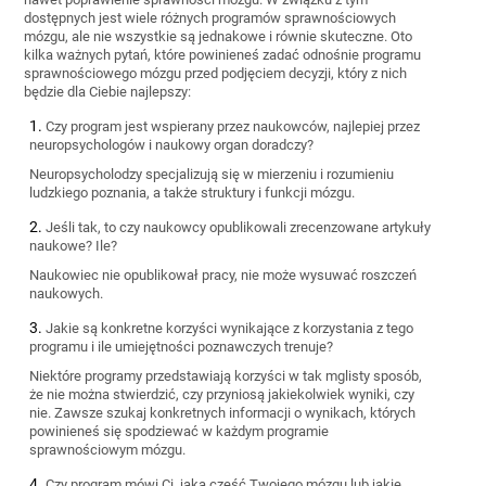
dostępnych jest wiele różnych programów sprawnościowych
mózgu, ale nie wszystkie są jednakowe i równie skuteczne. Oto
kilka ważnych pytań, które powinieneś zadać odnośnie programu
sprawnościowego mózgu przed podjęciem decyzji, który z nich
będzie dla Ciebie najlepszy:
Czy program jest wspierany przez naukowców, najlepiej przez
neuropsychologów i naukowy organ doradczy?
Neuropsycholodzy specjalizują się w mierzeniu i rozumieniu
ludzkiego poznania, a także struktury i funkcji mózgu.
Jeśli tak, to czy naukowcy opublikowali zrecenzowane artykuły
naukowe? Ile?
Naukowiec nie opublikował pracy, nie może wysuwać roszczeń
naukowych.
Jakie są konkretne korzyści wynikające z korzystania z tego
programu i ile umiejętności poznawczych trenuje?
Niektóre programy przedstawiają korzyści w tak mglisty sposób,
że nie można stwierdzić, czy przyniosą jakiekolwiek wyniki, czy
nie. Zawsze szukaj konkretnych informacji o wynikach, których
powinieneś się spodziewać w każdym programie
sprawnościowym mózgu.
Czy program mówi Ci, jaką część Twojego mózgu lub jakie