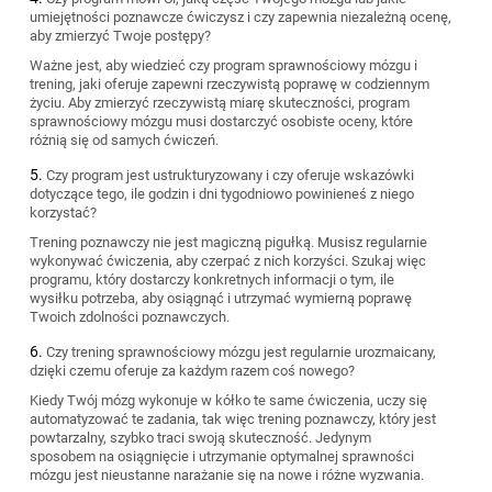
umiejętności poznawcze ćwiczysz i czy zapewnia niezależną ocenę,
aby zmierzyć Twoje postępy?
Ważne jest, aby wiedzieć czy program sprawnościowy mózgu i
trening, jaki oferuje zapewni rzeczywistą poprawę w codziennym
życiu. Aby zmierzyć rzeczywistą miarę skuteczności, program
sprawnościowy mózgu musi dostarczyć osobiste oceny, które
różnią się od samych ćwiczeń.
Czy program jest ustrukturyzowany i czy oferuje wskazówki
dotyczące tego, ile godzin i dni tygodniowo powinieneś z niego
korzystać?
Trening poznawczy nie jest magiczną pigułką. Musisz regularnie
wykonywać ćwiczenia, aby czerpać z nich korzyści. Szukaj więc
programu, który dostarczy konkretnych informacji o tym, ile
wysiłku potrzeba, aby osiągnąć i utrzymać wymierną poprawę
Twoich zdolności poznawczych.
Czy trening sprawnościowy mózgu jest regularnie urozmaicany,
dzięki czemu oferuje za każdym razem coś nowego?
Kiedy Twój mózg wykonuje w kółko te same ćwiczenia, uczy się
automatyzować te zadania, tak więc trening poznawczy, który jest
powtarzalny, szybko traci swoją skuteczność. Jedynym
sposobem na osiągnięcie i utrzymanie optymalnej sprawności
mózgu jest nieustanne narażanie się na nowe i różne wyzwania.