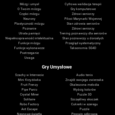
Mózg i umysł
Cyfrowa walidacja terapii
O Twoim mózgu
Gry komputerowe
Części mózgu
Zdrowi seniorzy
Neurony
Piloci Marynarki Wojennej
Plastyczność mózgu
Stan zdrowia seniorów
Poznanie
Zdrowi seniorzy
Utrata pamięci
Trening poznawczy dla seniorów
Niepełnosprawność intelektualna
Stan poznawczy u dorosłych
Funkcje mózgu
Przegląd systematyczny
Funkcje wykonawcze
Taksonomia SG4D
Postrzeganie
Uwaga
Gry Umysłowe
Szachy w Internecie
Audio tenis
Mini Krzyżówka
Znajdź swojego zwierzaka
Fruit Frenzy
Okaleczona melodia
Pipe Panic
Wyścig kolorów
Crystal Miner
Puzzle 3D
Solitaire
Szczęśliwy skoczek
Robo Factory
Cukierki w szeregu
Ant Escape
Puzzle
Neonowe światła
Pingwin odkrywca