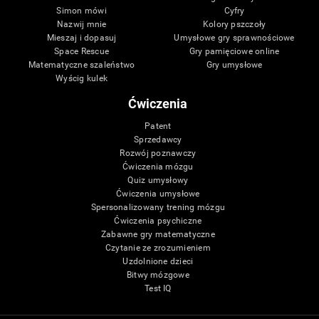
Simon mówi
Cyfry
Nazwij mnie
Kolory pszczoły
Mieszaj i dopasuj
Umysłowe gry sprawnościowe
Space Rescue
Gry pamięciowe online
Matematyczne szaleństwo
Gry umysłowe
Wyścig kulek
Ćwiczenia
Patent
Sprzedawcy
Rozwój poznawczy
Ćwiczenia mózgu
Quiz umysłowy
Ćwiczenia umysłowe
Spersonalizowany trening mózgu
Ćwiczenia psychiczne
Zabawne gry matematyczne
Czytanie ze zrozumieniem
Uzdolnione dzieci
Bitwy mózgowe
Test IQ