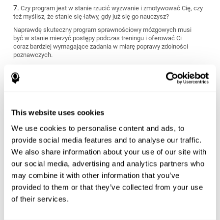
Czy program jest w stanie rzucić wyzwanie i zmotywować Cię, czy
też myślisz, że stanie się łatwy, gdy już się go nauczysz?
Naprawdę skuteczny program sprawnościowy mózgowych musi
być w stanie mierzyć postępy podczas treningu i oferować Ci
coraz bardziej wymagające zadania w miarę poprawy zdolności
poznawczych.
Czy program pasuje do Twoich osobistych celów?
Każdy ma inne cele i potrzeby, jeśli chodzi o utrzymanie i poprawę
zdrowia mózgu. Poszukaj programu sprawnościowego mózgu,
który może zmierzyć Twoje zdolności poznawcze i zaoferować
spersonalizowany reżim treningowy dostosowany do Twoich
This website uses cookies
specyficznych wymagań.
We use cookies to personalise content and ads, to
Czy program pasuje do Twojego stylu życia?
provide social media features and to analyse our traffic.
We also share information about your use of our site with
Niektóre programy ćwiczeń umysłowych dają świetne wyniki
our social media, advertising and analytics partners who
krótkotrwałe, ale są bardzo intensywne i trudne do utrzymania.
Inne mogą być zbyt stopniowe i niewystarczające dla Ciebie.
may combine it with other information that you’ve
Powinieneś wybrać program, który ocenia Cię od samego
provided to them or that they’ve collected from your use
początku, a następnie dostosowuje trudność zadań do
odzwierciedlenia Twojego indywidualnego tempa i stylu treningu.
of their services.
Czy jesteś gotowy i jesteś w stanie rozpocząć program, czy też