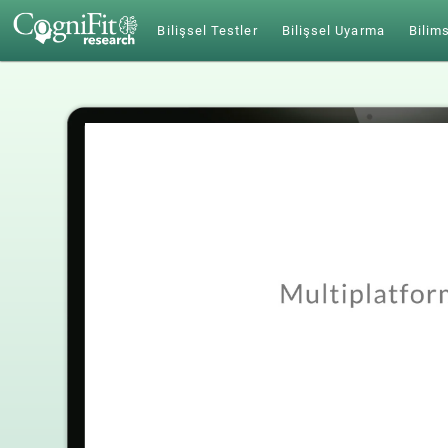
Bilişsel Testler
Bilişsel Uyarma
Bilims