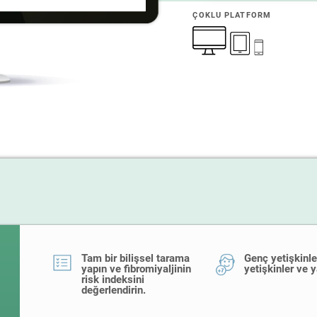
ÇOKLU PLATFORM
Tam bir bilişsel tarama
Genç yetişkinle
yapın ve fibromiyaljinin
yetişkinler ve y
risk indeksini
değerlendirin.