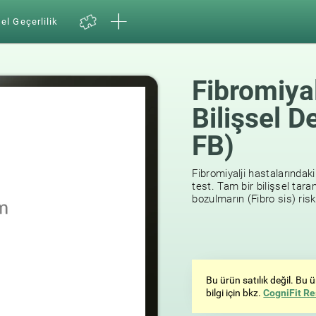
el Geçerlilik
Fibromiyal
Bilişsel 
FB)
15
reviews
Fibromiyalji hastalarındaki
test. Tam bir bilişsel tar
bozulmarın (Fibro sis) ris
Bu ürün satılık değil. Bu
bilgi için bkz.
CogniFit Re