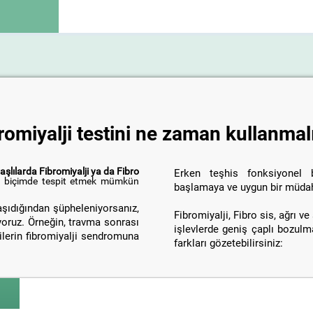
romiyalji testini ne zaman kullanmal
yaşlılarda Fibromiyalji ya da Fibro
Erken teşhis fonksiyonel 
lir biçimde tespit etmek mümkün
başlamaya ve uygun bir müdah
taşıdığından şüpheleniyorsanız,
Fibromiyalji, Fibro sis, ağrı ve
yoruz. Örneğin, travma sonrası
işlevlerde geniş çaplı bozulm
ilerin fibromiyalji sendromuna
farkları gözetebilirsiniz: