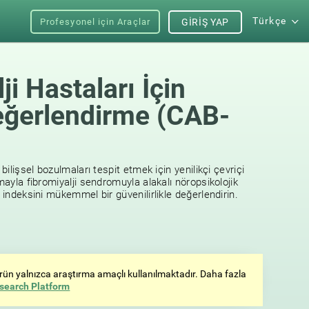
Türkçe
Profesyonel için Araçlar
GIRIŞ YAP
ji Hastaları İçin
Değerlendirme (CAB-
 bilişsel bozulmaları tespit etmek için yenilikçi çevriçi
amayla fibromiyalji sendromuyla alakalı nöropsikolojik
k indeksini mükemmel bir güvenilirlikle değerlendirin.
 ürün yalnızca araştırma amaçlı kullanılmaktadır. Daha fazla
search Platform