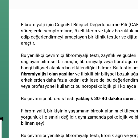
Fibromiyalji için CogniFit Bilişsel Değerlendirme Pili (CAB-
süreçlerde semptomların, özelliklerin ve işlev bozuklukların
edip değerlendirmeyi amaçlayan bir klinik testler ve dijita
araçtır.
Bu yenilikçi çevrimiçi fibromiyalji testi, zayıflık ve güçler
sağlayan bilimsel bir araçtır, fibromiyalji veya fibrofogun
hangi bilişsel alanlardan etkilendiğini bilmek Bu testin 
fibromiyaljisi olan yaşlılar
ve ilişkili bir bilişsel bozukluğa
erkeklerden daha fazla kadını etkilese de, bu değerlendirme
veya profesyonel kullanıcı bu nöropsikolojik pili kolayca ku
Bu çevrimiçi fibro-sis testi
yaklaşık 30-40 dakika sürer.
.
Fibromiyalji, bir kişinin yaşamının birçok alanını etkileyen
yorgunluk ile sınırlı değildir, aynı zamanda psikolojik ve bi
bilinen şey).
Bu çevrimiçi yenilikçi fibromiyalji testi, kronik ağrı ve yo