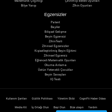
Matematik Çılgınlığı
Çevrimiçi Bellek Oyunları
Bilye Yarışı
Zİhin Oyunları
Egzersizler
Patent
Bayiler
Bilişsel Gelişme
Beyin Egzersizi
ZihinTesti
Zihinsel Egzersizler
Kişiselleştirilmiş Beyin Eğitimi
Zihinsel Egzersiz
Eğlenceli Matematik Oyunları
Okuma Anlama
Üstün Yetenekli Çocuklar
Beyin Savaşları
IQ Testi
Kullanım Şartları
Gizlilik Politikası
Yönetim Ekibi
CogniFit Haber Odası
Media Kit
İş Ortağı Olun
Bayi Olun
Bize ulaşın
Yardım