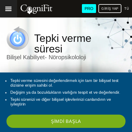
PRO
GIRIŞ YAP
TÜR
Tepki verme
süresi
Bilişel Kabiliyet- Nöropsikololoji
Tepki verme süresini değerlendirmek için tam bir bilişsel test
dizisine erişim sahibi ol.
Değişim ya da bozuklukların varlığını tespit et ve değerlendir.
Tepki sürenizi ve diğer bilişsel işlevlerinizi canlandırın ve
iyileştirin
ŞIMDI BAŞLA