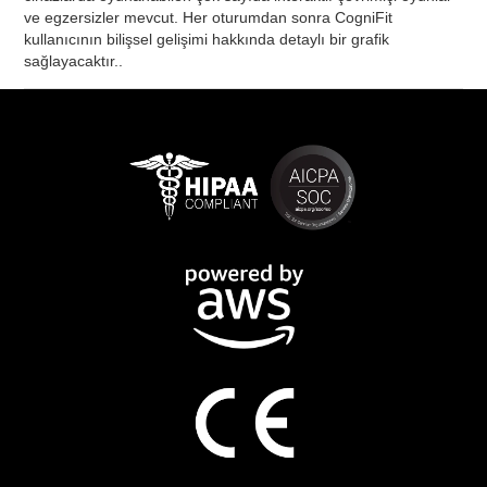
ve egzersizler mevcut. Her oturumdan sonra CogniFit
kullanıcının bilişsel gelişimi hakkında detaylı bir grafik
sağlayacaktır..