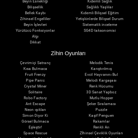
Beyin Esnekliği
Kıdemli Sağlık
Bilişsellik
Sağlıklı Yaşlılar
Bellek Kaybı
Kıdemli Bilişsel Eğitim
Zihinsel Engelliler
Yetişkinlerde Bilişsel Durum
Beyin İşlevleri
Sistematik inceleme
Yürütücü Fonksiyonlar
SG4D taksonomisi
Algı
Dikkat
Zİhin Oyunları
Çevrimiçi Satranç
Melodik Tenis
Kısa Bulmaca
Karıştırılmış
Fruit Frenzy
Evcil Hayvanını Bul
Pipe Panic
Melodi Kargaşası
Crystal Miner
Renk Hücumu
Solitaire
3D Sanat Yapboz
Robo Factory
Mutlu Hopper
Ant Escape
Şeker Sıralaması
Neon ışıkları
Puzzle
Simon Diyor Ki
Kaşif Penguen
Görsel Bulmaca
Rakamlar
Eşleştir!
Renkli Arı
Space Rescue
Zİhinsel Çeviklik Oyunları