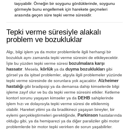
taşıyabilir. Örneğin bir soygunu gördüklerinde, soygunu
görmeyle bunu engellemek için harekete geçmeleri
arasında geçen süre tepki verme süresidir.
Tepki verme süresiyle alakalı
problem ve bozukluklar
Algı, bilgi işlem ya da motor problemlerle ilgili herhangi bir
bozukluk aynı zamanda tepki verme süresini de etkileyecektir.
İşte bu yüzden tepki verme süresi
bozulmalara karşı
hassatır
. Mesela,
körlük
ya da
duyma bozuklukları
gibi
görsel ya da işitsel problemler, algıyla ilgili problemeler yüzünde
tepki verme süresinde de sorunlara yok açacaktır.
Alzheimer
hastalığı
gibi bradipsişi ya da demansa dahip kimselerde bilgi
işleme zayıf olur ve bu da tepki verme süresini etkiler. Ketleme
kontorl sorunu yaşayan kimseler ya da
DEHB
sahiplerinde
işlem hızı ve dolayısıyla tepki verme süresi de etkilenmiş
olabilir. Hareket yitimi ya da bradikinezi yaşayan bireyler, bir
eylemi gerçekleştirmeleri gerektiğinde,
Parkinson
hastalarında
olduğu gibi, ya da hemiparezi ya da diğer paraliziler gibi motor
problemlerde bir motor tepki verirken de sorun yaşabilirler.