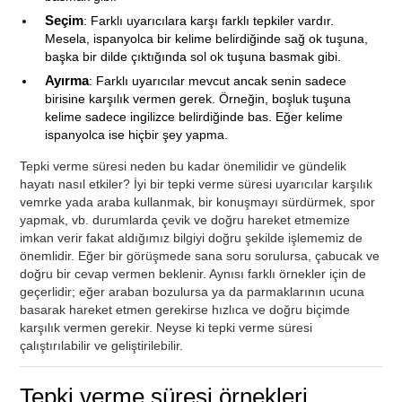
Seçim
: Farklı uyarıcılara karşı farklı tepkiler vardır.
Mesela, ispanyolca bir kelime belirdiğinde sağ ok tuşuna,
başka bir dilde çıktığında sol ok tuşuna basmak gibi.
Ayırma
: Farklı uyarıcılar mevcut ancak senin sadece
birisine karşılık vermen gerek. Örneğin, boşluk tuşuna
kelime sadece ingilizce belirdiğinde bas. Eğer kelime
ispanyolca ise hiçbir şey yapma.
Tepki verme süresi neden bu kadar önemilidir ve gündelik
hayatı nasıl etkiler? İyi bir tepki verme süresi uyarıcılar karşılık
vemrke yada araba kullanmak, bir konuşmayı sürdürmek, spor
yapmak, vb. durumlarda çevik ve doğru hareket etmemize
imkan verir fakat aldığımız bilgiyi doğru şekilde işlememiz de
önemlidir. Eğer bir görüşmede sana soru sorulursa, çabucak ve
doğru bir cevap vermen beklenir. Aynısı farklı örnekler için de
geçerlidir; eğer araban bozulursa ya da parmaklarının ucuna
basarak hareket etmen gerekirse hızlıca ve doğru biçimde
karşılık vermen gerekir. Neyse ki tepki verme süresi
çalıştırılabilir ve geliştirilebilir.
Tepki verme süresi örnekleri