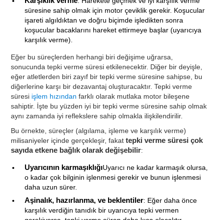
Karşıklık verme
: Harekete geçmek ve iyi karşılık verme
süresine sahip olmak için motor çeviklik gerekir. Koşucular
işareti algıldıktan ve doğru biçimde işledikten sonra
koşucular bacaklarını hareket ettirmeye başlar (uyarıcıya
karşılık verme).
Eğer bu süreçlerden herhangi biri değişime uğrarsa,
sonucunda tepki verme süresi etkilenecektir. Diğer bir deyişle,
eğer atletlerden biri zayıf bir tepki verme süresine sahipse, bu
diğerlerine karşı bir dezavantaj oluşturacaktır. Tepki verme
süresi
işlem hızından
farklı olarak mutlaka motor bileşene
sahiptir. İşte bu yüzden iyi bir tepki verme süresine sahip olmak
aynı zamanda iyi reflekslere sahip olmakla ilişkilendirilir.
Bu örnekte, süreçler (algılama, işleme ve karşılık verme)
milisaniyeler içinde gerçekleşir, fakat
tepki verme süresi çok
sayıda etkene bağlık olarak değişebilir
:
Uyarıcının karmaşıklığı
Uyarıcı ne kadar karmaşık olursa,
o kadar çok bilginin işlenmesi gerekir ve bunun işlenmesi
daha uzun sürer.
Aşinalık, hazırlanma, ve beklentiler
: Eğer daha önce
karşılık verdiğin tanıdık bir uyarıcıya tepki vermen