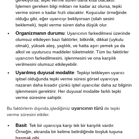
gerekiyorsa, tepki verme süren daha kısa olacaktır.
İşlemen gereken bilgi miktarı ne kadar az olursa, tepki
verme süren o kadar hızlı olacaktır. Koşucular örneğinde
olduğu gibi, eğer uyarıcıyı bekliyorsan (silah sesini
beklemek), tepki verme süren daha düşük olur.
Organizmanın durumu
: Uyarıcının farkedilmesi üzerinde
olumsuz etkileyen bazı faktörler, bitkinlik, dikkat (uykulu
olmak), yüksek ateş, yaşlılık, ve hatta aşırı yemek ya da
alkol ve uyuturucu maddeler tüketmektir. Tüm bu faktörler
uyarıcnın farkedilmesini, işlenmesini ve ona karşılık
verilmesini olumsuz etkileyebilir.
Uyarılmış duyusal modalite
: Tepkiyi tetikleyen uyarıcı
işitsel olduğunda tepki verme süresi görsel uyarıcıya
nazaran daha kısadır çünkü işitel uyarıcılar daha az bilginin
işlenmesini gerektirir. Her duyusal modalite farklı tepki
verme süresine sahiptir.
Bu faktörlerin dışında,işlediğimiz
uyarıcının türü
de tepki
verme süresini etkiler.
Basit
: Tek bir uyarıcıya karşı tek bir karşılık vardır.
Örneğin, ekranda bir kelime belirdiğinde boşluk tuşuna
basmak gibi.