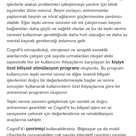
işlevlerle alakalı problemleri iyileştirmeye yardım için klinik
egzersiler dizisi mevcut. Beyni zorlayıcı antrenmanlar
yaptormak beynin ve nöral ağlarının güçlenmesine yardımcı
olabilir. Eğer tepki verme süresini sık sık çalıştırırsan beynin
bağlantıları daha güçlü ve sağlıklı olurlar ve bu da tepki verme
süresini kullanman gerektiğinde daha hızlı olacağın ve daha az
mental kaynak gerekeceği anlamına gelir.
CogniFit nöropsikoloji, nörojenez ve sinaptik esneklik
alanlarında çalışan çok sayıda uzmalardan oluşan ekibi
sayesinde her bir kullanıcını ihtiyaçlarını karşılayan bir
kişiye
özel bilişsel stimülasyon programı
oluşturdu. Bu program
kullanıcının tepki verme süresi ve diğer önemli bilişsel
işlevlerinin doğru bir değerlendirmesiyle başlar ve sonra
sonuçları kullanarak kullanıcıların özel ihtiyaçlarına göre bir
antrenman programın oluşturur.
Tepki verme süresini geliştirmek için sürekli ve doğru
antrenman geerklidir ve CogniFit bu bilişsel işlevi en iyi
seviyesine çekmek için değerlendirme ve rehabilitasyon
araçlarına sahiptir.
CogniFit'i
çevrimiçi
kullanabilirsiniz. Bilgisayar ya da mobil
cihazlarda oyunanabilen çok sayıda interaktif çevrimiçi oyunlar