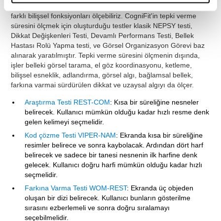
Tam nöropsikolojik değerlendirme
ile tepki verme süresi dahil
farklı bilişsel fonksiyonları ölçebiliriz. CogniFit'in tepki verme
süresini ölçmek için oluşturduğu testler klasik NEPSY testi,
Dikkat Değişkenleri Testi, Devamlı Performans Testi, Bellek
Hastası Rolü Yapma testi, ve Görsel Organizasyon Görevi baz
alınarak yaratılmıştır. Tepki verme süresini ölçmenin dışında,
işler belleki görsel tarama, el göz koordinasyonu, ketleme,
bilişsel esneklik, adlandırma, görsel algı, bağlamsal bellek,
farkına varmai sürdürülen dikkat ve uzaysal algıyı da ölçer.
Araştırma Testi REST-COM
: Kısa bir süreliğine nesneler
belirecek. Kullanıcı mümkün olduğu kadar hızlı resme denk
gelen kelimeyi seçmelidir.
Kod çözme Testi VIPER-NAM
: Ekranda kısa bir süreliğine
resimler belirece ve sonra kaybolacak. Ardından dört harf
belirecek ve sadece bir tanesi nesnenin ilk harfine denk
gelecek. Kullanıcı doğru harfi mümkün olduğu kadar hızlı
seçmelidir.
Farkına Varma Testi WOM-REST
: Ekranda üç objeden
oluşan bir dizi belirecek. Kullanıcı bunların gösterilme
sırasını ezberlemeli ve sonra doğru sıralamayı
seçebilmelidir.