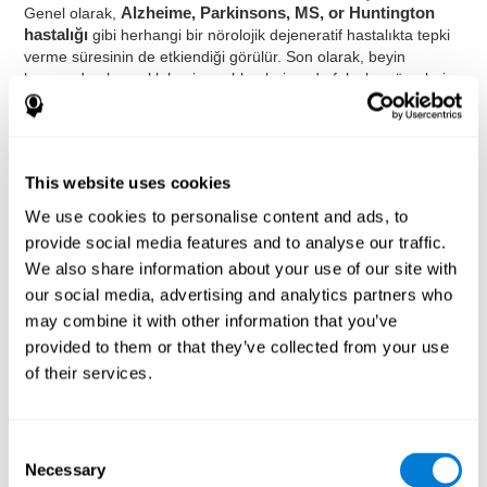
Genel olarak,
Alzheime, Parkinsons, MS, or Huntington
hastalığı
gibi herhangi bir nörolojik dejeneratif hastalıkta tepki
verme süresinin de etkiendiği görülür. Son olarak, beyin
hasarından kaynaklı beyin problemleri ya da felç, bu süreçlerin
herhangi birini etkileyebilir ve bu da sonuç olarak tepki verme
süresini etkiler.
Bilgiyi ne kadar hızlı işlediğini en çok etkileyebilen bir diğer
bozukluk
diffüz aksonal hasarı
olarak bilinir. Bu genellikle bir
This website uses cookies
beyin sarsıntısı geçirdikten ve nöral bağlantılar hasar aldıktan
We use cookies to personalise content and ads, to
sonra ortaya çıkar. Kafaya darbe ya da beyin sarsıntısına
sebep olan kaza aksonları kırar ya da yırtar (nöronun diğer
provide social media features and to analyse our traffic.
nöronlarla bağlantı kurmasını sağlayan parça, beyindeki beyaz
We also share information about your use of our site with
madde). Aksonların aldıkları bu hasar beyinde belli bir bölgeyi
our social media, advertising and analytics partners who
etkilemez, fakat daha çok beynin diğer aksonlarını etkiler, ve
may combine it with other information that you’ve
diffüz hasar yol açar. Bu ise yavaşlamış bilgi işlemeye ve sonuç
provided to them or that they’ve collected from your use
olarak daha yavaş bir işlem hızına sebep olur. Ne yazık ki, bu
tip hasarlar çok yoğudur ve genellikle kötü bir teşhisle
of their services.
sonuçlanır.
Tepki verme süresi sadece yaralanmadan etkilenmez ya da bir
Consent
tür hastalık veya bozukluk değildir. Tepki verme süresini
Necessary
yavaşlatabilecek ve zayıflatabilecek uyku, ruh hali, anksiyete,
Selection