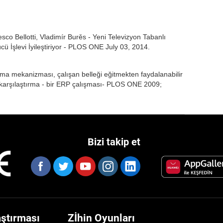
sco Bellotti, Vladimír Burěs - Yeni Televizyon Tabanlı
ücü İşlevi İyileştiriyor - PLOS ONE July 03, 2014.
ama mekanizması, çalışan belleği eğitmekten faydalanabilir
ir karşılaştırma - bir ERP çalışması- PLOS ONE 2009;
Bizi takip et
aştırması
Zİhin Oyunları