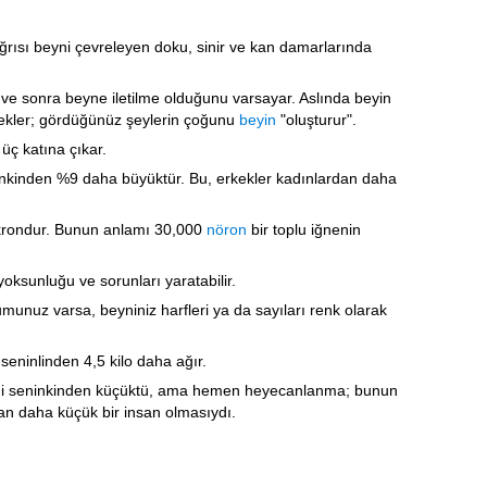
ğrısı beyni çevreleyen doku, sinir ve kan damarlarında
e sonra beyne iletilme olduğunu varsayar. Aslında beyin
y ekler; gördüğünüz şeylerin çoğunu
beyin
"oluşturur".
 üç katına çıkar.
ınkinden %9 daha büyüktür. Bu, erkekler kadınlardan daha
ikrondur. Bunun anlamı 30,000
nöron
bir toplu iğnenin
yoksunluğu ve sorunları yaratabilir.
rumunuz varsa, beyniniz harfleri ya da sayıları renk olarak
a seninlinden 4,5 kilo daha ağır.
beyni seninkinden küçüktü, ama hemen heyecanlanma; bunun
an daha küçük bir insan olmasıydı.