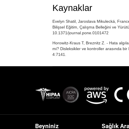
Kaynaklar
Evelyn Shatil, Jaroslava Mikulecká, France
Bilişsel Eğitim, Çalışma Belleğini ve Yürüt
10.1371/journal.pone.0101472
Horowitz-Kraus T, Breznitz Z. - Hata algıl
mi? Disleksikler ve kontroller arasında b
4:7141.
Beyniniz
Sağlık Ar