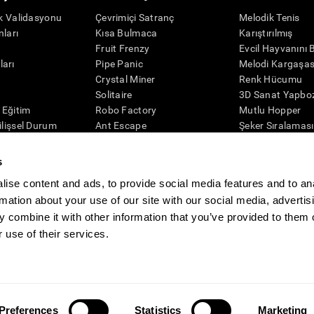
ik Validasyonu
Çevrimiçi Satranç
Melodik Tenis
nları
Kısa Bulmaca
Karıştırılmış
r
Fruit Frenzy
Evcil Hayvanını 
ları
Pipe Panic
Melodi Kargaşas
Crystal Miner
Renk Hücumu
r
Solitaire
3D Sanat Yapbo
l Eğitim
Robo Factory
Mutlu Hopper
ilişsel Durum
Ant Escape
Şeker Sıralaması
eleme
Neon ışıkları
Puzzle
misi
Simon Diyor Ki
Kaşif Penguen
s
Görsel Bulmaca
Rakamlar
ise content and ads, to provide social media features and to an
Eşleştir!
Renkli Arı
rmation about your use of our site with our social media, advertis
Space Rescue
Zİhinsel Çeviklik
 combine it with other information that you’ve provided to them o
Matematik Çılgınlığı
Çevrimiçi Bellek 
Bilye Yarışı
Zİhin Oyunları
 use of their services.
Fit Haber Odası
Media Kit
İş Ortağı Olun
Bayi Olun
Bize ulaşın
Yardım
Er
Preferences
Statistics
Marketing