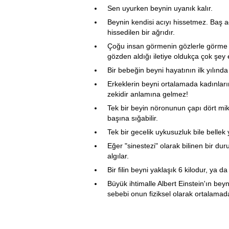
Sen uyurken beynin uyanık kalır.
Beynin kendisi acıyı hissetmez. Baş a
hissedilen bir ağrıdır.
Çoğu insan görmenin gözlerle görme v
gözden aldığı iletiye oldukça çok şe
Bir bebeğin beyni hayatının ilk yılında
Erkeklerin beyni ortalamada kadınlar
zekidir anlamına gelmez!
Tek bir beyin nöronunun çapı dört m
başına sığabilir.
Tek bir gecelik uykusuzluk bile bellek 
Eğer "sinestezi" olarak bilinen bir du
algılar.
Bir filin beyni yaklaşık 6 kilodur, ya d
Büyük ihtimalle Albert Einstein'ın 
sebebi onun fiziksel olarak ortalamad