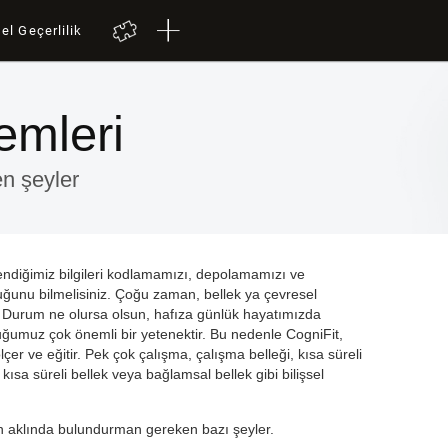
el Geçerlilik
emleri
en şeyler
ndiğimiz bilgileri kodlamamızı, depolamamızı ve
duğunu bilmelisiniz. Çoğu zaman, bellek ya çevresel
 Durum ne olursa olsun, hafıza günlük hayatımızda
uğumuz çok önemli bir yetenektir. Bu nedenle CogniFit,
 ölçer ve eğitir. Pek çok çalışma, çalışma belleği, kısa süreli
 kısa süreli bellek veya bağlamsal bellek gibi bilişsel
san aklında bulundurman gereken bazı şeyler.