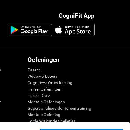
CogniFit App
Oefeningen
s
Patent
Wederverkopers
Cognitieve Ontwikkeling
Hersenoefeningen
Hersen Quiz
s
Mentale Oefeningen
Gepersonaliseerde Hersentraining
g
Mentale Oefening
Coole Wiskunde Spelletjes
er
Begrijpend Lezen