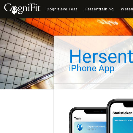
Cognitieve Test
Hersentraining
Wete
Hersent
iPhone App