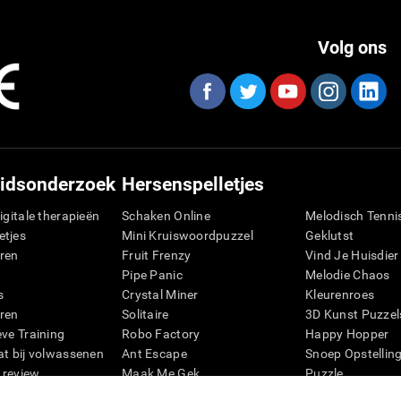
Volg ons
idsonderzoek
Hersenspelletjes
igitale therapieën
Schaken Online
Melodisch Tenni
etjes
Mini Kruiswoordpuzzel
Geklutst
ren
Fruit Frenzy
Vind Je Huisdier
Pipe Panic
Melodie Chaos
s
Crystal Miner
Kleurenroes
ren
Solitaire
3D Kunst Puzzel
eve Training
Robo Factory
Happy Hopper
at bij volwassenen
Ant Escape
Snoep Opstellin
 review
Maak Me Gek
Puzzle
ie
Visuele Kruiswoordpuzzel
Pinguïn Verkenn