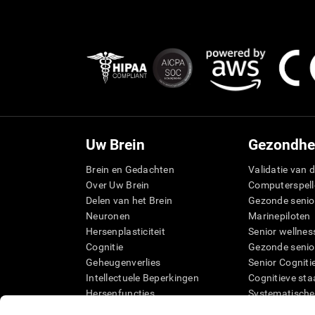
Uw Brein
Gezondhe
Brein en Gedachten
Validatie van d
Over Uw Brein
Computerspell
Delen van het Brein
Gezonde senio
Neuronen
Marinepiloten
Hersenplasticiteit
Senior wellnes
Cognitie
Gezonde senio
Geheugenverlies
Senior Cogniti
Intellectuele Beperkingen
Cognitieve sta
Hersenfuncties
Systematische
Uitvoerende functies
SG4D taxonom