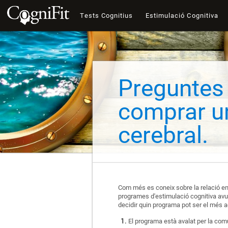
Tests Cognitius
Estimulació Cognitiva
Preguntes 
comprar u
cerebral.
Com més es coneix sobre la relació entre
programes d'estimulació cognitiva avui
decidir quin programa pot ser el més a
El programa està avalat per la com