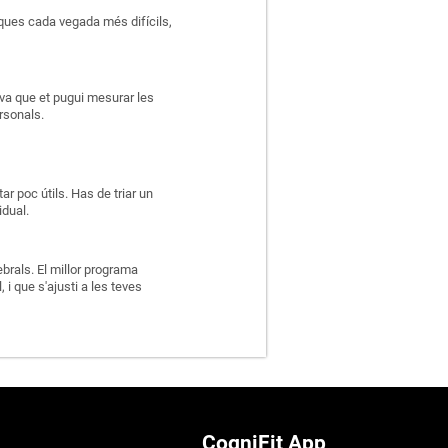
sques cada vegada més difícils,
tiva que et pugui mesurar les
ersonals.
ar poc útils. Has de triar un
idual.
ebrals. El millor programa
 i que s'ajusti a les teves
CogniFit App