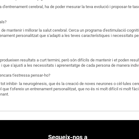
 d'entrenament cerebral, ha de poder mesurar la teva evolució i proposar-te ta
als?
a de mantenir i millorar la salut cerebral. Cerca un programa d'estimulació cogni
ntrenament personalitzat que s'adapti a les teves característiques i necessitats p
rodueixen resultats a curt termini, però són difícils de mantenir i et poden result
 i que s'ajusti a les necessitats i aprenentatge de cada persona de manera indiv
encara t'estressa pensar-ho?
i tot inhibir- la neurogénesis, que és la creació de noves neurones o cèl·lules cer
 que t'ofereix un entrenament personalitzat, que no és ni molt difícil ni molt fàcil,
nant.
Segueix-nos a