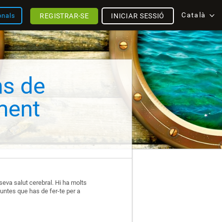
Català
REGISTRAR-SE
INICIAR SESSIÓ
onals
ns de
ment
 seva salut cerebral. Hi ha molts
untes que has de fer-te per a