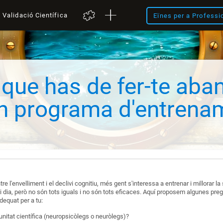
Validació Científica
Eïnes per a Professi
que has de fer-te aba
n programa d'entrena
 l'envelliment i el declivi cognitiu, més gent s'interessa a entrenar i millorar la
 dia, però no són tots iguals i no són tots eficaces. Aquí proposem algunes preg
dequat per a tu:
unitat científica (neuropsicòlegs o neuròlegs)?