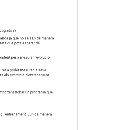
cognitiva?
iança ja que no se sap de manera
ltats que pots esperar de
pendent per a mesurar l'evolució
. Per a poder mesurar la seva
ts als exercicis d'entrenament.
 important trobar un programa que
aç l'entrenament. L'única manera