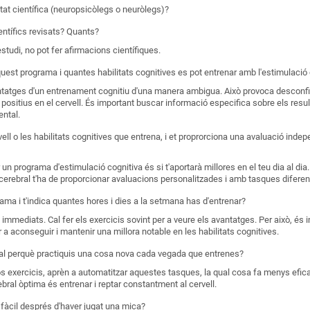
tat científica (neuropsicòlegs o neuròlegs)?
ientífics revisats? Quants?
studi, no pot fer afirmacions científiques.
uest programa i quantes habilitats cognitives es pot entrenar amb l'estimulació 
tatges d'un entrenament cognitiu d'una manera ambigua. Això provoca desconf
 positius en el cervell. És important buscar informació especifica sobre els resu
ntal.
vell o les habilitats cognitives que entrena, i et proprorciona una avaluació inde
un programa d'estimulació cognitiva és si t'aportarà millores en el teu dia al dia
erebral t'ha de proporcionar avaluacions personalitzades i amb tasques diferen
ama i t'indica quantes hores i dies a la setmana has d'entrenar?
 immediats. Cal fer els exercicis sovint per a veure els avantatges. Per això, és
r a aconseguir i mantenir una millora notable en les habilitats cognitives.
bral perquè practiquis una cosa nova cada vegada que entrenes?
s exercicis, aprèn a automatitzar aquestes tasques, la qual cosa fa menys efic
bral òptima és entrenar i reptar constantment al cervell.
 fàcil després d'haver jugat una mica?