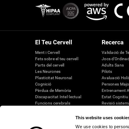
El Teu Cervell
Recerca
Ment i Cervell
Validació de Te
Fets sobre el teu cervell
Jocs d'Ordina
Parts del cervell
Adults Sans
Les Neurones
Pilots
Plasticitat Neuronal
Avaluació Holí
Cognició
Persones Major
Pèrdua de Memòria
Entrenament A
Discapacitat Intel·lectual
Estat Cognitiu
Funcions cerebrals
Revisió sistem
Funcions Executives
Taxonomia S
Coordinació
This website uses cookie
Memòria
We use cookies to personal
Percepció