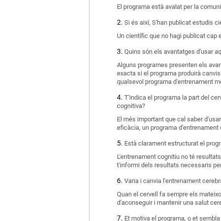
El programa està avalat per la comuni
Si és així, S'han publicat estudis c
Un científic que no hagi publicat cap e
Quins són els avantatges d'usar aq
Alguns programes presenten els avan
exacta si el programa produirà canvis
qualsevol programa d'entrenament me
T'indica el programa la part del cer
cognitiva?
El més important que cal saber d'usar 
eficàcia, un programa d'entrenament c
Està clarament estructurat el progr
L'entrenament cognitiu no té resultats
t'informi dels resultats necessaris pe
Varia i canvia l'entrenament cere
Quan el cervell fa sempre els mateixo
d'aconseguir i mantenir una salut cere
Et motiva el programa, o et sembla