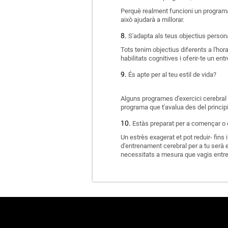
Perquè realment funcioni un programa
això ajudarà a millorar.
S'adapta als teus objectius person
Tots tenim objectius diferents a l'hor
habilitats cognitives i oferir-te un e
És apte per al teu estil de vida?
Alguns programes d'exercici cerebral p
programa que t'avalua des del principi
Estàs preparat per a començar o 
Un estrès exagerat et pot reduir- fins 
d'entrenament cerebral per a tu serà el
necessitats a mesura que vagis entre