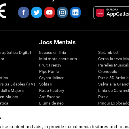
Jocs Mentals
rapèutica Digital
Escacs en línia
Scrambled
dor
Mini mots encreuats
Cerca la teva M
Fruit Frenzy
Parelles Musical
Pipe Panic
Cronocolor
stica
Crystal Miner
Puzle 3D Artístic
s Saludables (iTV)
Solitari
Salva a la Grano
dults Majors
Robo Factory
Línia de Carame
 en Majors
Ant Escape
Puzle
àtica
Llums de neó
Pingüí Explorad
G4D
Torna'm Boig
Dígits
Mots encreuats Visuals
Zumbalú
s
Aparella-ho
Jocs d'enginy
ise content and ads, to provide social media features and to an
Caos Matemàtic
Jocs per a la m