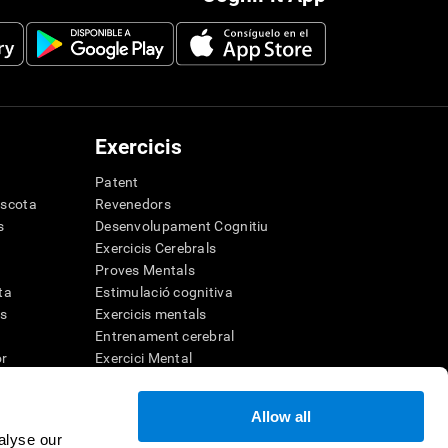
Exercicis
Patent
ascota
Revenedors
s
Desenvolupament Cognitiu
Exercicis Cerebrals
Proves Mentals
ta
Estimulació cognitiva
ls
Exercicis mentals
Entrenament cerebral
or
Exercici Mental
Jocs Matemàtics Divertits
Comprensió lectora
Allow all
Nens superdotats
alyse our
emòria
Batalles cerebrals