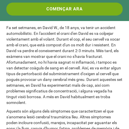
COMENÇAR ARA
Fa set setmanes, en David W., de 18 anys, va tenir un accident
automobilístic. En l'accident el crani d'en David es va colpejar
violentament amb el volant. Durant el cop, el seu cervell va xocar
amb el crani, que està compost d'un os molt dur i resistent. En
David va perdre el coneixement durant 2-3 minuts. Més tard, els
exàmens van mostrar que el crani no s'havia fracturat.
Afortunadament, no hi havia sagnat ni inflamació, i tampoc es
van detectar coàguls de sang en el cervell. Així, es va evitar algun
tipus de pertorbació del subministrament d'oxigen al cervell que
pogués provocar un dany cerebral més greu. Durant aquestes set
setmanes, en David ha experimentat mals de cap, així com
problemes significatius de concentració, i alguna vegada ha
tingut visió borrosa. A més en David habitualment es troba
somnolent.
Aquests són alguns dels símptomes que caracteritzen el que
s'anomena lesió cerebral traumàtica lleu. Altres símptomes
poden incloure confusió, marejos, incapacitat per aguantar els
sons i la llum, canvis d'humor, fatiga, problemes de memòria i de