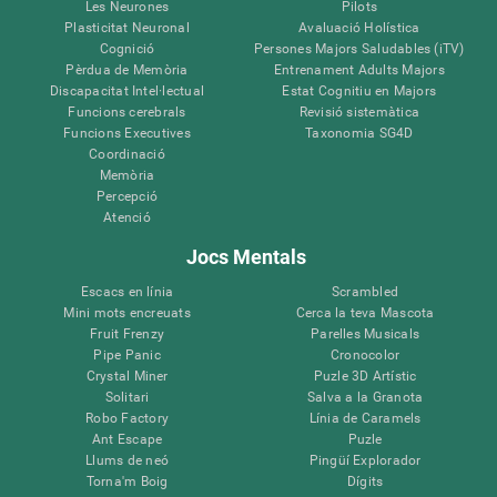
Les Neurones
Pilots
Plasticitat Neuronal
Avaluació Holística
Cognició
Persones Majors Saludables (iTV)
Pèrdua de Memòria
Entrenament Adults Majors
Discapacitat Intel·lectual
Estat Cognitiu en Majors
Funcions cerebrals
Revisió sistemàtica
Funcions Executives
Taxonomia SG4D
Coordinació
Memòria
Percepció
Atenció
Jocs Mentals
Escacs en línia
Scrambled
Mini mots encreuats
Cerca la teva Mascota
Fruit Frenzy
Parelles Musicals
Pipe Panic
Cronocolor
Crystal Miner
Puzle 3D Artístic
Solitari
Salva a la Granota
Robo Factory
Línia de Caramels
Ant Escape
Puzle
Llums de neó
Pingüí Explorador
Torna'm Boig
Dígits