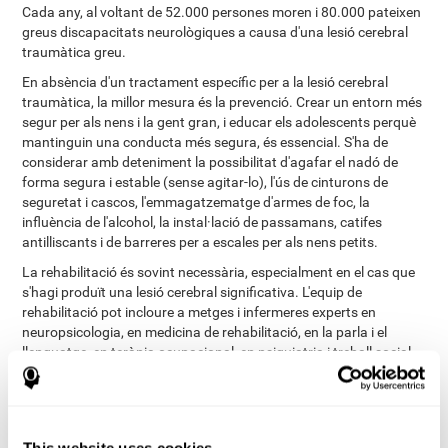
Cada any, al voltant de 52.000 persones moren i 80.000 pateixen
greus discapacitats neurològiques a causa d'una lesió cerebral
traumàtica greu.
En absència d'un tractament específic per a la lesió cerebral
traumàtica, la millor mesura és la prevenció. Crear un entorn més
segur per als nens i la gent gran, i educar els adolescents perquè
mantinguin una conducta més segura, és essencial. S'ha de
considerar amb deteniment la possibilitat d'agafar el nadó de
forma segura i estable (sense agitar-lo), l'ús de cinturons de
seguretat i cascos, l'emmagatzematge d'armes de foc, la
influència de l'alcohol, la instal·lació de passamans, catifes
antilliscants i de barreres per a escales per als nens petits.
La rehabilitació és sovint necessària, especialment en el cas que
s'hagi produït una lesió cerebral significativa. L'equip de
rehabilitació pot incloure a metges i infermeres experts en
neuropsicologia, en medicina de rehabilitació, en la parla i el
llenguatge, en teràpia ocupacional, en psiquiatria i treball social.
L'extensa investigació existent mostra que l'entrenament cognitiu
(o entrenament cerebral) és important per a la rehabilitació de la
funció cognitiva alterada després d'una lesió cerebral traumàtica.
Quan el dany cognitiu és difús (que afecta diferents zones del