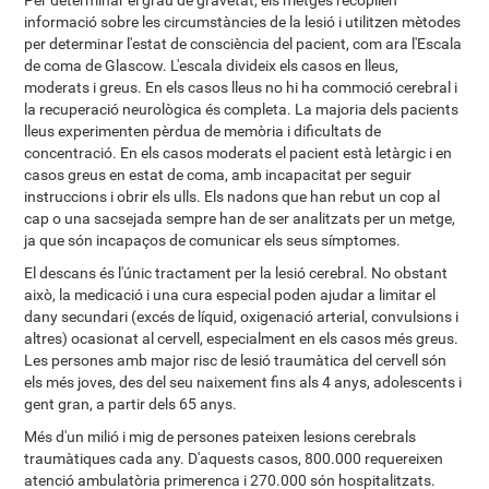
Per determinar el grau de gravetat, els metges recopilen
informació sobre les circumstàncies de la lesió i utilitzen mètodes
per determinar l'estat de consciència del pacient, com ara l'Escala
de coma de Glascow. L'escala divideix els casos en lleus,
moderats i greus. En els casos lleus no hi ha commoció cerebral i
la recuperació neurològica és completa. La majoria dels pacients
lleus experimenten pèrdua de memòria i dificultats de
concentració. En els casos moderats el pacient està letàrgic i en
casos greus en estat de coma, amb incapacitat per seguir
instruccions i obrir els ulls. Els nadons que han rebut un cop al
cap o una sacsejada sempre han de ser analitzats per un metge,
ja que són incapaços de comunicar els seus símptomes.
El descans és l'únic tractament per la lesió cerebral. No obstant
això, la medicació i una cura especial poden ajudar a limitar el
dany secundari (excés de líquid, oxigenació arterial, convulsions i
altres) ocasionat al cervell, especialment en els casos més greus.
Les persones amb major risc de lesió traumàtica del cervell són
els més joves, des del seu naixement fins als 4 anys, adolescents i
gent gran, a partir dels 65 anys.
Més d'un milió i mig de persones pateixen lesions cerebrals
traumàtiques cada any. D'aquests casos, 800.000 requereixen
atenció ambulatòria primerenca i 270.000 són hospitalitzats.