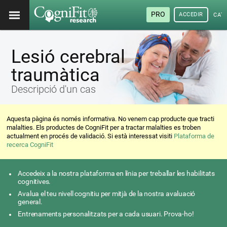
PRO
ACCEDIR
CAT
Lesió cerebral
traumàtica
Descripció d'un cas
Aquesta pàgina és només informativa. No venem cap producte que tracti
malalties. Els productes de CogniFit per a tractar malalties es troben
actualment en procés de validació. Si està interessat visiti
Plataforma de
recerca CogniFit
Accedeix a la nostra plataforma en línia per treballar les habilitats
cognitives.
Avalua el teu nivell cognitiu per mitjà de la nostra avaluació
general.
Entrenaments personalitzats per a cada usuari. Prova-ho!