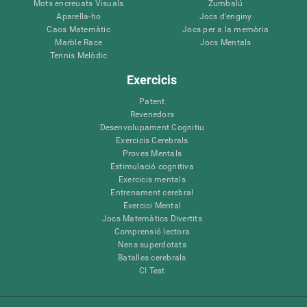
Mots encreuats Visuals
Zumbalú
Aparella-ho
Jocs d'enginy
Caos Matemàtic
Jocs per a la memòria
Marble Race
Jocs Mentals
Tennis Melòdic
Exercicis
Patent
Revenedors
Desenvolupament Cognitiu
Exercicis Cerebrals
Proves Mentals
Estimulació cognitiva
Exercicis mentals
Entrenament cerebral
Exercici Mental
Jocs Matemàtics Divertits
Comprensió lectora
Nens superdotats
Batalles cerebrals
CI Test