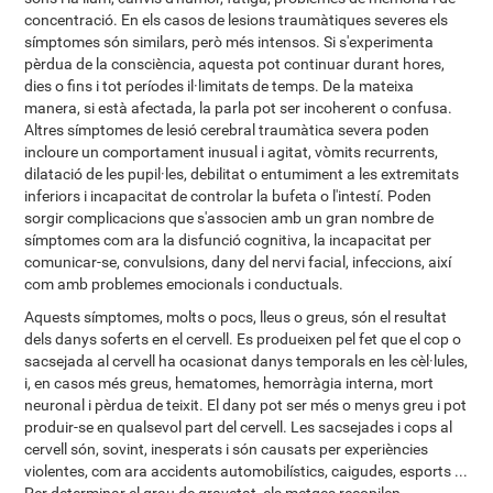
concentració. En els casos de lesions traumàtiques severes els
símptomes són similars, però més intensos. Si s'experimenta
pèrdua de la consciència, aquesta pot continuar durant hores,
dies o fins i tot períodes il·limitats de temps. De la mateixa
manera, si està afectada, la parla pot ser incoherent o confusa.
Altres símptomes de lesió cerebral traumàtica severa poden
incloure un comportament inusual i agitat, vòmits recurrents,
dilatació de les pupil·les, debilitat o entumiment a les extremitats
inferiors i incapacitat de controlar la bufeta o l'intestí. Poden
sorgir complicacions que s'associen amb un gran nombre de
símptomes com ara la disfunció cognitiva, la incapacitat per
comunicar-se, convulsions, dany del nervi facial, infeccions, així
com amb problemes emocionals i conductuals.
Aquests símptomes, molts o pocs, lleus o greus, són el resultat
dels danys soferts en el cervell. Es produeixen pel fet que el cop o
sacsejada al cervell ha ocasionat danys temporals en les cèl·lules,
i, en casos més greus, hematomes, hemorràgia interna, mort
neuronal i pèrdua de teixit. El dany pot ser més o menys greu i pot
produir-se en qualsevol part del cervell. Les sacsejades i cops al
cervell són, sovint, inesperats i són causats per experiències
violentes, com ara accidents automobilístics, caigudes, esports ...