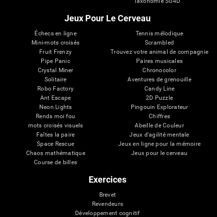
Taxonomie SG4D
Jeux Pour Le Cerveau
Échecs en ligne
Tennis mélodique
Mini-mots croisés
Scrambled
Fruit Frenzy
Trouvez votre animal de compagnie
Pipe Panic
Paires musicales
Crystal Miner
Chronocolor
Solitaire
Aventures de grenouille
Robo Factory
Candy Line
Ant Escape
2D Puzzle
Neon Lights
Pingouin Explorateur
Rends moi fou
Chiffres
mots croisés visuels
Abeille de Couleur
Faîtes la paire
Jeux d'agilité mentale
Space Rescue
Jeux en ligne pour la mémoire
Chaos mathématique
Jeux pour le cerveau
Course de billes
Exercices
Brevet
Revendeurs
Développement cognitif