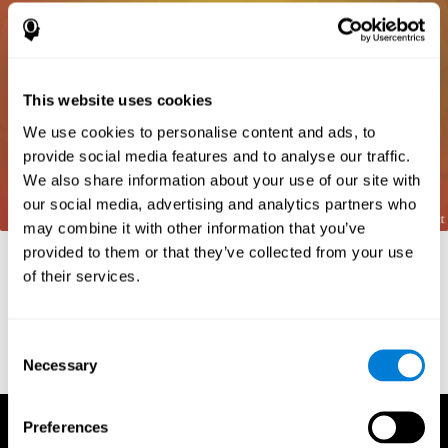
This website uses cookies
We use cookies to personalise content and ads, to
provide social media features and to analyse our traffic.
We also share information about your use of our site with
our social media, advertising and analytics partners who
may combine it with other information that you’ve
provided to them or that they’ve collected from your use
Références
of their services.
Frota, S., Pereira, L. D. (2003) Processos temporais em crianças
com déficit de consciência fonológica. Rev Iberoam Educ;
33(9):1-12.
Consent
Necessary
Selection
Preferences