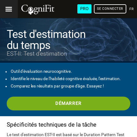
PRO
SE CONNECTER
FRA
Test d'estimation
du temps
EST-II: Test d'estimation
Outil d'évaluation neurocognitive.
Identifie le niveau de l'habileté cognitive évaluée, l'estimation.
Comparez les résultats par groupe d'âge. Essayez !
DÉMARRER
Spécificités techniques de la tâche
Le test d'estimation EST-II est basé sur le Duration Pattern Test