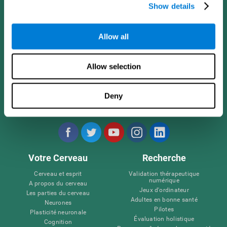
Show details
Allow all
Allow selection
Deny
Nous suivre
Votre Cerveau
Recherche
Cerveau et esprit
Validation thérapeutique
numérique
A propos du cerveau
Jeux d'ordinateur
Les parties du cerveau
Adultes en bonne santé
Neurones
Pilotes
Plasticité neuronale
Évaluation holistique
Cognition