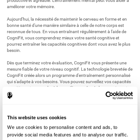
productive et agréable. L'entraînement mental peut vous aider à
améliorer votre mémoire.
Aujourd'hui, la nécessité de maintenir le cerveau en forme et en
bonne santé d'une manière similaire à celle de notre corps est
reconnue de tous. En vous entraînant régulièrement à l'aide de
CogniFit, vous comprendrez mieux votre santé cognitive et
pourrez entraîner les capacités cognitives dont vous avez le plus
besoin.
Dès que terminez votre évaluation, CogniFit vous présente une
mesure fiable de votre niveau cognitif. La technologie brevetée de
CogniFit créée alors un programme d'entraînement personnalisé
qui s'adapte à vos besoins. Vous pouvez surveillez vos capacités
cognitives et apprendre à les améliorer grâce à des exercices et
entraînements mentaux faits sur mesure. Vous pouvez aussi
décider du type d'entraînement que vous souhaiteriez faire et des
compétences cognitives que vous désireriez entraîner.
This website uses cookies
Tous les exercices d'entraînement mental sont disponibles en
ligne afin que vous puissiez commencer votre entraînement
We use cookies to personalise content and ads, to
cérébral facilement et quand vous le voulez. Les exercices
provide social media features and to analyse our traffic.
cérébraux sont amusants et faciles à faire. Commencez à évaluer