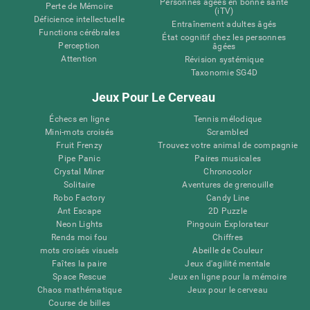
Personnes âgées en bonne santé
Perte de Mémoire
(iTV)
Déficience intellectuelle
Entraînement adultes âgés
Functions cérébrales
État cognitif chez les personnes
Perception
âgées
Attention
Révision systémique
Taxonomie SG4D
Jeux Pour Le Cerveau
Échecs en ligne
Tennis mélodique
Mini-mots croisés
Scrambled
Fruit Frenzy
Trouvez votre animal de compagnie
Pipe Panic
Paires musicales
Crystal Miner
Chronocolor
Solitaire
Aventures de grenouille
Robo Factory
Candy Line
Ant Escape
2D Puzzle
Neon Lights
Pingouin Explorateur
Rends moi fou
Chiffres
mots croisés visuels
Abeille de Couleur
Faîtes la paire
Jeux d'agilité mentale
Space Rescue
Jeux en ligne pour la mémoire
Chaos mathématique
Jeux pour le cerveau
Course de billes