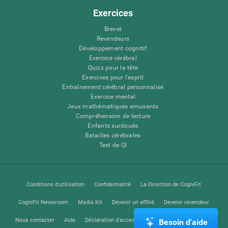
Exercices
Brevet
Revendeurs
Développement cognitif
Exercice cérébral
Quizz pour la tête
Exercices pour l'esprit
Entraînement cérébral personnalisé
Exercice mental
Jeux mathématiques amusants
Compréhension de lecture
Enfants surdoués
Batailles cérébrales
Test de QI
Conditions d'utilisation
Confidentialité
La Direction de CogniFit
CogniFit Newsroom
Media Kit
Devenir un affilié
Devenir revendeur
Nous contacter
Aide
Déclaration d'accessibilité
Centre de Confiance
Besoin d'aide