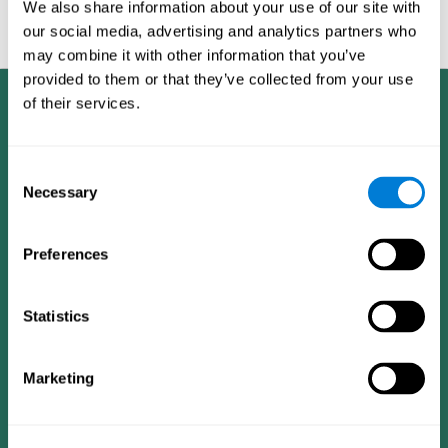
We also share information about your use of our site with
et entraîner vos compétences cognitives aujourd'hui et améliorez
our social media, advertising and analytics partners who
votre
santé mentale
et condition générale !
may combine it with other information that you’ve
provided to them or that they’ve collected from your use
of their services.
Consent
Necessary
Selection
Preferences
Statistics
Marketing
App CogniFit