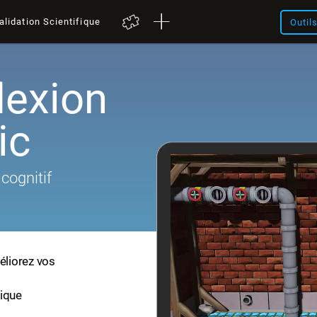
alidation Scientifique
Outil
lexion
ic
cognitif
éliorez vos
fique