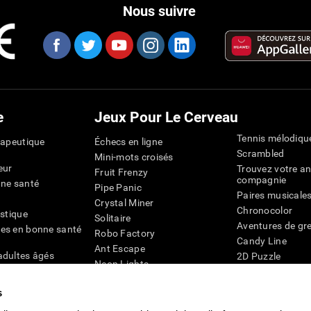
Nous suivre
e
Jeux Pour Le Cerveau
Tennis mélodiqu
rapeutique
Échecs en ligne
Scrambled
Mini-mots croisés
eur
Trouvez votre an
Fruit Frenzy
compagnie
nne santé
Pipe Panic
Paires musicale
Crystal Miner
Chronocolor
istique
Solitaire
Aventures de gre
es en bonne santé
Robo Factory
Candy Line
Ant Escape
adultes âgés
2D Puzzle
Neon Lights
chez les personnes
Pingouin Explor
Rends moi fou
Chiffres
s
mots croisés visuels
émique
Abeille de Coule
Faîtes la paire