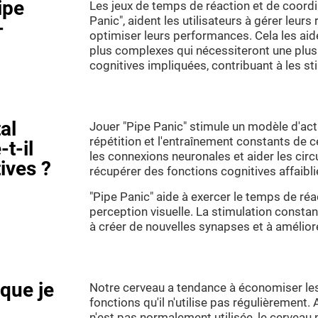
ipe
Les jeux de temps de réaction et de coordi
Panic", aident les utilisateurs à gérer leur
-
optimiser leurs performances. Cela les aide
plus complexes qui nécessiteront une plus
cognitives impliquées, contribuant à les st
al
Jouer "Pipe Panic" stimule un modèle d'act
répétition et l'entraînement constants de 
t-il
les connexions neuronales et aider les circ
ives ?
récupérer des fonctions cognitives affai
"Pipe Panic" aide à exercer le temps de réac
perception visuelle. La stimulation const
à créer de nouvelles synapses et à améliore
sque je
Notre cerveau a tendance à économiser le
fonctions qu'il n'utilise pas régulièrement.
n'est pas normalement utilisée, le cerveau