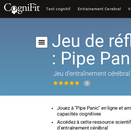
Test cognitif
Entrainement Cerebral
V
Jeu de réf
: Pipe Pan
Jeu d'entraînement cérébral 
5
Jouez à "Pipe Panic" en ligne et am
capacités cognitives
Accédez à cette ressource scienti
d'entraînement cérébral