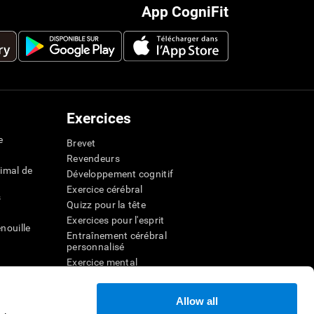
App CogniFit
Exercices
e
Brevet
Revendeurs
imal de
Développement cognitif
Exercice cérébral
s
Quizz pour la tête
Exercices pour l'esprit
nouille
Entraînement cérébral
personnalisé
Exercice mental
ateur
Jeux mathématiques amusants
Compréhension de lecture
Allow all
ur
Enfants surdoués