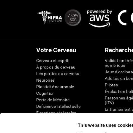
Votre Cerveau
Recherch
Cerveau et esprit
Validation thé
numérique
A propos du cerveau
Jeux d'ordinat
Les parties du cerveau
Adultes en bo
Neurones
Pilotes
Plasticité neuronale
Évaluation hol
Cognition
Personnes âgé
Perte de Mémoire
(iTV)
Déficience intellectuelle
Entraînement 
Functions cérébrales
État cognitif 
Perception
âgées
This website uses cookie
Attention
Révision syst