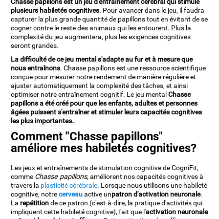
Chasse papillons est un jeu d'entraînement cérébral qui stimule
plusieurs habiletés cognitives
. Pour avancer dans le jeu, il faudra
capturer la plus grande quantité de papillons tout en évitant de se
cogner contre le reste des animaux qui les entourent. Plus la
complexité du jeu augmentera, plus les exigences cognitives
seront grandes.
La difficulté de ce jeu mental s'adapte au fur et à mesure que
nous entraînons
. Chasse papillons est une ressource scientifique
conçue pour mesurer notre rendement de manière régulière et
ajuster automatiquement la complexité des tâches, et ainsi
optimiser notre entraînement cognitif. Le jeu mental
Chasse
papillons a été créé pour que les enfants, adultes et personnes
âgées puissent s'entraîner et stimuler leurs capacités cognitives
les plus importantes.
.
Comment "Chasse papillons"
améliore mes habiletés cognitives?
Les jeux et entraînements de stimulation cognitive de CogniFit,
comme
Chasse papillons
, améliorent nos capacités cognitives à
travers la
plasticité cérébrale
. Lorsque nous utilisons une habileté
cognitive, notre
cerveau
active un
patron d'activation neuronale
.
La
repétition
de ce patron (c'est-à-dire, la pratique d'activités qui
impliquent cette habileté cognitive), fait que l'
activation neuronale