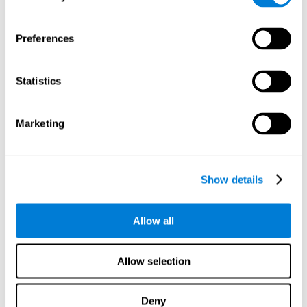
Perception spatiale:
Pour chasser les papillons tout en
évitant les obstacles, il faut savoir manier correctement les
espaces. Avec cette activité, nous entraînons notre capacité
Preferences
de perception spatiale. Améliorer cette habileté cognitive
peut nous aider à être diligent au moment de gérer l'espace
qui nous entoure, minimiser le nombre de chutes dues aux
Statistics
collisions contre les objets autour de nous ou encore nous
permettre de conduire avec plus de précision, sans toucher
les lignes blanches délimitant les voies.
Marketing
Les autres capacités cognitives
pertinentes sont :
Show details
Perception visuelle:
Pour ce jeu d'entraînement cérébral
Chasse papillons
, nous devons identifier correctement tous
Allow all
les volatiles que nous croisons. En réalisant cet exercice,
nous renforçons les zones cérébrales associées à la
perception visuelle. Améliorer cette habileté cognitive peut
Allow selection
nous aider à interpréter l'information que nous recevons de
notre environnement. Comme par exemple, identifier des
Deny
lettres ou objets de manière plus efficace.