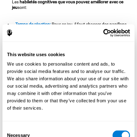
Les
habiletés cognitives que vous pouvez améliorer avec ce
jeu
sont:
Temps de réaction:
Pour ce jeu, il faut chasser des papillons
avant que ces derniers disparaissent de l'écran, c'est
pourquoi il faut avoir de bons réflexes pour les attraper à
temps tout en évitant les distracteurs. En réalisant cet
exercice, nous entraînons et renforçons les zones cérébrales
This website uses cookies
associées au temps de réaction. Améliorer cette habileté
cognitive nous permet d'être agiles et efficaces au moment
We use cookies to personalise content and ads, to
de répondre aux stimuli. Par exemple, lorsque nous sommes
provide social media features and to analyse our traffic.
en entretien et qu'on nous pose une question, une réponse
We also share information about your use of our site with
rapide est attendue.
our social media, advertising and analytics partners who
Coordination oeil-main:
Ce jeu a été conçu pour qu'on doive
may combine it with other information that you’ve
guider le personnage vers les objectifs tout en évitant les
provided to them or that they’ve collected from your use
obstacles. Avec cet exercice, nous stimulons notre
of their services.
coordination oeil-main. Améliorer cette habileté cognitive
peut nous aider à être plus efficaces pour de nombreuses
activités de notre quotidien. Comme par exemple, lorsque
nous devons ouvrir une conserve.
Consent
Necessary
Selection