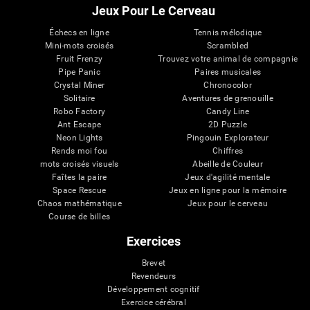
Jeux Pour Le Cerveau
Échecs en ligne
Tennis mélodique
Mini-mots croisés
Scrambled
Fruit Frenzy
Trouvez votre animal de compagnie
Pipe Panic
Paires musicales
Crystal Miner
Chronocolor
Solitaire
Aventures de grenouille
Robo Factory
Candy Line
Ant Escape
2D Puzzle
Neon Lights
Pingouin Explorateur
Rends moi fou
Chiffres
mots croisés visuels
Abeille de Couleur
Faîtes la paire
Jeux d'agilité mentale
Space Rescue
Jeux en ligne pour la mémoire
Chaos mathématique
Jeux pour le cerveau
Course de billes
Exercices
Brevet
Revendeurs
Développement cognitif
Exercice cérébral