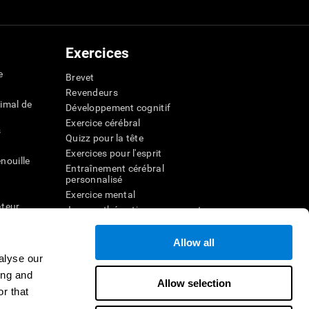
Exercices
e
Brevet
Revendeurs
imal de
Développement cognitif
Exercice cérébral
s
Quizz pour la tête
Exercices pour l'esprit
nouille
Entraînement cérébral
personnalisé
Exercice mental
ateur
Jeux mathématiques amusants
Compréhension de lecture
ur
Enfants surdoués
Allow all
entale
Batailles cérébrales
alyse our
r la
Test de QI
ing and
Allow selection
r that
veau