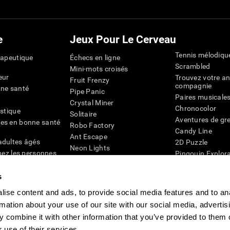
e
Jeux Pour Le Cerveau
Tennis mélodiqu
rapeutique
Échecs en ligne
Scrambled
Mini-mots croisés
eur
Trouvez votre an
Fruit Frenzy
compagnie
nne santé
Pipe Panic
Paires musicale
Crystal Miner
Chronocolor
istique
Solitaire
Aventures de gre
es en bonne santé
Robo Factory
Candy Line
Ant Escape
adultes âgés
2D Puzzle
Neon Lights
chez les personnes
Pingouin Explor
Rends moi fou
Chiffres
mots croisés visuels
émique
s
Abeille de Coule
Faîtes la paire
4D
Jeux d'agilité m
ise content and ads, to provide social media features and to an
Space Rescue
Jeux en ligne pou
rmation about your use of our site with our social media, advertis
Chaos mathématique
mémoire
Course de billes
 combine it with other information that you’ve provided to them o
Jeux pour le cer
 use of their services.