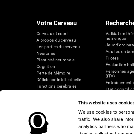
Votre Cerveau
Recherch
Cerveau et esprit
Validation thé
numérique
A propos du cerveau
Jeux d'ordinat
Les parties du cerveau
Adultes en bo
Neurones
Pilotes
Plasticité neuronale
Évaluation hol
Cognition
Personnes âgé
Perte de Mémoire
(iTV)
Déficience intellectuelle
Entraînement 
Functions cérébrales
État cognitif 
Perception
âgées
Attention
Révision syst
This website uses cookie
Taxonomie SG
We use cookies to personal
traffic. We also share info
analytics partners who may
they’ve collected from your