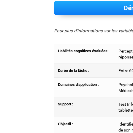
Dém
Pour plus d'informations sur les variab
Habilités cognitives évaluées:
Percepti
réponse
Durée de la tâche :
Entre 6
Domaines d'application :
Psychol
Médecin
Support :
Test Inf
tablette
Objectif :
Identifi
de son 