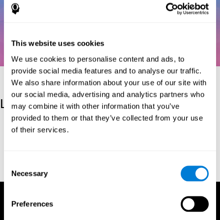
This website uses cookies
We use cookies to personalise content and ads, to
provide social media features and to analyse our traffic.
We also share information about your use of our site with
our social media, advertising and analytics partners who
Les références
may combine it with other information that you’ve
provided to them or that they’ve collected from your use
Kaplan, E., Goodglass, H., Weintraub, S. (1983). Boston Naming
of their services.
Test. Philadelphia: Lea & Febiger.
Wechsler, D. (1997). WAIS-III: Wechsler Adult Intelligence Scale -
Third edition administration and scoring manual. San Antonio,
Consent
TX: Psychological Corporation.
Necessary
Selection
Preferences