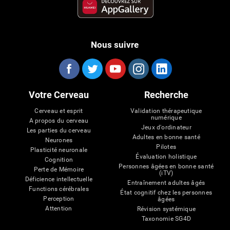
Nous suivre
Votre Cerveau
Recherche
Cerveau et esprit
Validation thérapeutique
numérique
A propos du cerveau
Jeux d'ordinateur
Les parties du cerveau
Adultes en bonne santé
Neurones
Pilotes
Plasticité neuronale
Évaluation holistique
Cognition
Personnes âgées en bonne santé
Perte de Mémoire
(iTV)
Déficience intellectuelle
Entraînement adultes âgés
Functions cérébrales
État cognitif chez les personnes
Perception
âgées
Attention
Révision systémique
Taxonomie SG4D