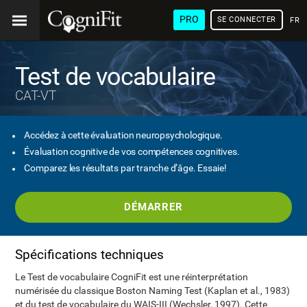
PRO
SE CONNECTER
FRA
Test de vocabulaire
CAT-VT
Accédez à cette évaluation neuropsychologique.
Évaluation cognitive de vos compétences cognitives.
Comparez les résultats par tranche d’âge. Essaie!
DÉMARRER
Spécifications techniques
Le Test de vocabulaire CogniFit est une réinterprétation
numérisée du classique Boston Naming Test (Kaplan et al., 1983)
et du test de vocabulaire du WAIS-III (Wechsler, 1997). Cette