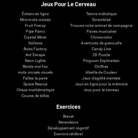
Jeux Pour Le Cerveau
Échecs en ligne
Tennis mélodique
Mini-mots croisés
Scrambled
Fruit Frenzy
Trouvez votre animal de compagnie
Pipe Panic
Paires musicales
Crystal Miner
Chronocolor
Solitaire
Aventures de grenouille
Robo Factory
Candy Line
Ant Escape
2D Puzzle
Neon Lights
Pingouin Explorateur
Rends moi fou
Chiffres
mots croisés visuels
Abeille de Couleur
Faîtes la paire
Jeux d'agilité mentale
Space Rescue
Jeux en ligne pour la mémoire
Chaos mathématique
Jeux pour le cerveau
Course de billes
Exercices
Brevet
Revendeurs
Développement cognitif
Exercice cérébral