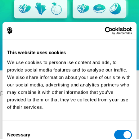
This website uses cookies
We use cookies to personalise content and ads, to
provide social media features and to analyse our traffic.
We also share information about your use of our site with
our social media, advertising and analytics partners who
may combine it with other information that you’ve
Références
provided to them or that they’ve collected from your use
of their services.
Heaton, R. K. (1981). A manual for the Wisconsin card sorting
test. Western Psychological Services.
Raven, J. C. (1936). Mental tests used in genetic studies: The
Consent
performance of related individuals on tests mainly educative and
Necessary
mainly reproductive. MSc Thesis, University of London.
Selection