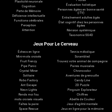
Pilotes
Plasticité neuronale
Évaluation holistique
Cognition
Personnes âgées en bonne santé
Perte de Mémoire
(iTV)
Déficience intellectuelle
Entraînement adultes âgés
Functions cérébrales
État cognitif chez les personnes
Perception
âgées
Attention
Révision systémique
Taxonomie SG4D
Jeux Pour Le Cerveau
Échecs en ligne
Tennis mélodique
Mini-mots croisés
Scrambled
Fruit Frenzy
Trouvez votre animal de compagnie
Pipe Panic
Paires musicales
Crystal Miner
Chronocolor
Solitaire
Aventures de grenouille
Robo Factory
Candy Line
Ant Escape
2D Puzzle
Neon Lights
Pingouin Explorateur
Rends moi fou
Chiffres
mots croisés visuels
Abeille de Couleur
Faîtes la paire
Jeux d'agilité mentale
Space Rescue
Jeux en ligne pour la mémoire