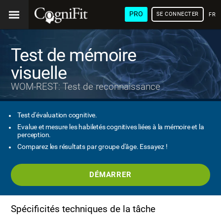
PRO
SE CONNECTER
FRA
Test de mémoire
visuelle
WOM-REST: Test de reconnaissance
Test d'évaluation cognitive.
Evalue et mesure les habiletés cognitives liées à la mémoire et la
perception.
Comparez les résultats par groupe d'âge. Essayez !
DÉMARRER
Spécificités techniques de la tâche