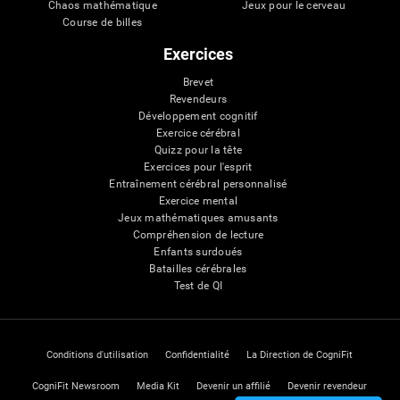
Chaos mathématique
Jeux pour le cerveau
Course de billes
Exercices
Brevet
Revendeurs
Développement cognitif
Exercice cérébral
Quizz pour la tête
Exercices pour l'esprit
Entraînement cérébral personnalisé
Exercice mental
Jeux mathématiques amusants
Compréhension de lecture
Enfants surdoués
Batailles cérébrales
Test de QI
Conditions d'utilisation
Confidentialité
La Direction de CogniFit
CogniFit Newsroom
Media Kit
Devenir un affilié
Devenir revendeur